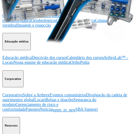
Ombro
Joelho
Cotovelo
Mão e punho
Pé e
tornozelo
Quadril
Ortobiológicos
Cirurgia cardiotorácica
Coluna
vertebral
Imagem e ressecção
Educação médica
Educação médica
Descrição dos cursos
Calendário dos cursos
ArthroLab™ -
Locais
Nossa equipe de educação médica
OrthoPedia
Corporativo
Corporativo
Sobre a Arthrex
Eventos comunitários
Divulgação da cadeia de
suprimentos global
Locais
Bolsas e doações
Segurança do
produto
Gerenciamento de risco e
conformidade
Patentes
Notícias
SBA Support
open_in_new
Recursos