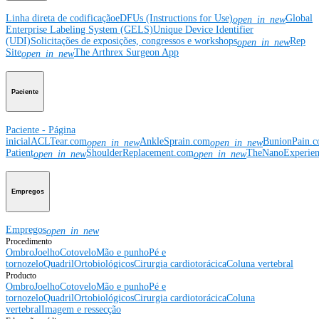
Linha direta de codificação
eDFUs (Instructions for Use)
Global
open_in_new
Enterprise Labeling System (GELS)
Unique Device Identifier
(UDI)
Solicitações de exposições, congressos e workshops
Rep
open_in_new
Site
The Arthrex Surgeon App
open_in_new
Paciente
Paciente - Página
inicial
ACLTear.com
AnkleSprain.com
BunionPain.
open_in_new
open_in_new
Patient
ShoulderReplacement.com
TheNanoExperie
open_in_new
open_in_new
Empregos
Empregos
open_in_new
Procedimento
Ombro
Joelho
Cotovelo
Mão e punho
Pé e
tornozelo
Quadril
Ortobiológicos
Cirurgia cardiotorácica
Coluna vertebral
Producto
Ombro
Joelho
Cotovelo
Mão e punho
Pé e
tornozelo
Quadril
Ortobiológicos
Cirurgia cardiotorácica
Coluna
vertebral
Imagem e ressecção