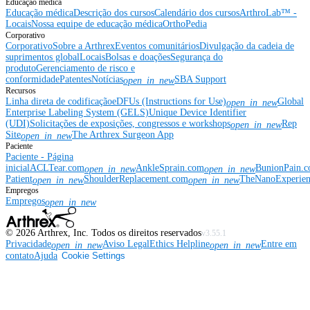
Educação médica
Educação médica
Descrição dos cursos
Calendário dos cursos
ArthroLab™ -
Locais
Nossa equipe de educação médica
OrthoPedia
Corporativo
Corporativo
Sobre a Arthrex
Eventos comunitários
Divulgação da cadeia de
suprimentos global
Locais
Bolsas e doações
Segurança do
produto
Gerenciamento de risco e
conformidade
Patentes
Notícias
SBA Support
open_in_new
Recursos
Linha direta de codificação
eDFUs (Instructions for Use)
Global
open_in_new
Enterprise Labeling System (GELS)
Unique Device Identifier
(UDI)
Solicitações de exposições, congressos e workshops
Rep
open_in_new
Site
The Arthrex Surgeon App
open_in_new
Paciente
Paciente - Página
inicial
ACLTear.com
AnkleSprain.com
BunionPain.
open_in_new
open_in_new
Patient
ShoulderReplacement.com
TheNanoExperie
open_in_new
open_in_new
Empregos
Empregos
open_in_new
©
2026
Arthrex, Inc. Todos os direitos reservados
v3.55.1
Privacidade
Aviso Legal
Ethics Helpline
Entre em
open_in_new
open_in_new
contato
Ajuda
Cookie Settings