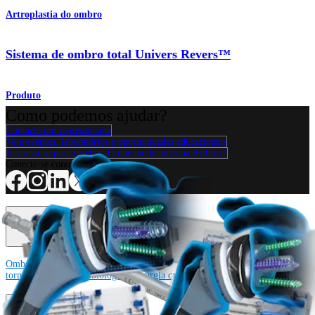
Artroplastia do ombro
Sistema de ombro total Univers Revers™
Produto
Como podemos ajudar?
Contacte um representante
Veja eventos, laboratórios e oportunidades educacionais
Inscreva-se para receber: O que há de novo na Arthrex?
Conecte-se conosco
Procedimento
Ombro
Joelho
Cotovelo
Mão e punho
Pé e
tornozelo
Quadril
Ortobiológicos
Cirurgia cardiotorácica
Coluna vertebral
Producto