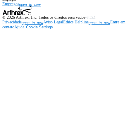
Empregos
open_in_new
©
2026
Arthrex, Inc. Todos os direitos reservados
v3.55.1
Privacidade
Aviso Legal
Ethics Helpline
Entre em
open_in_new
open_in_new
contato
Ajuda
Cookie Settings