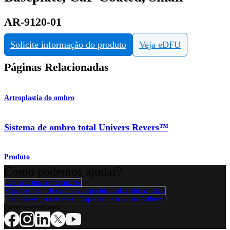
AR-9120-01
Solicite informação do produto
Veja eDFU
Páginas Relacionadas
Artroplastia do ombro
Sistema de ombro total Univers Revers™
Produto
Como podemos ajudar?
Contacte um representante
Veja eventos, laboratórios e oportunidades educacionais
Inscreva-se para receber: O que há de novo na Arthrex?
Conecte-se conosco