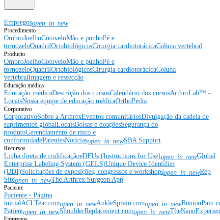
Empregos
open_in_new
Procedimento
Ombro
Joelho
Cotovelo
Mão e punho
Pé e
tornozelo
Quadril
Ortobiológicos
Cirurgia cardiotorácica
Coluna vertebral
Producto
Ombro
Joelho
Cotovelo
Mão e punho
Pé e
tornozelo
Quadril
Ortobiológicos
Cirurgia cardiotorácica
Coluna
vertebral
Imagem e ressecção
Educação médica
Educação médica
Descrição dos cursos
Calendário dos cursos
ArthroLab™ -
Locais
Nossa equipe de educação médica
OrthoPedia
Corporativo
Corporativo
Sobre a Arthrex
Eventos comunitários
Divulgação da cadeia de
suprimentos global
Locais
Bolsas e doações
Segurança do
produto
Gerenciamento de risco e
conformidade
Patentes
Notícias
SBA Support
open_in_new
Recursos
Linha direta de codificação
eDFUs (Instructions for Use)
Global
open_in_new
Enterprise Labeling System (GELS)
Unique Device Identifier
(UDI)
Solicitações de exposições, congressos e workshops
Rep
open_in_new
Site
The Arthrex Surgeon App
open_in_new
Paciente
Paciente - Página
inicial
ACLTear.com
AnkleSprain.com
BunionPain.
open_in_new
open_in_new
Patient
ShoulderReplacement.com
TheNanoExperie
open_in_new
open_in_new
Empregos