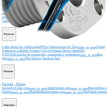
Corporativo
Sobre a Arthrex
Eventos comunitários
Divulgação da cadeia de
suprimentos global
Locais
Bolsas e doações
Segurança do
produto
Gerenciamento de risco e
conformidade
Patentes
Notícias
SBA Support
open_in_new
Recursos
Linha direta de codificação
eDFUs (Instructions for Use)
Global
open_in_new
Enterprise Labeling System (GELS)
Unique Device Identifier
(UDI)
Solicitações de exposições, congressos e workshops
Rep
open_in_new
Site
The Arthrex Surgeon App
open_in_new
Paciente
Paciente - Página
inicial
ACLTear.com
AnkleSprain.com
BunionPain.
open_in_new
open_in_new
Patient
ShoulderReplacement.com
TheNanoExperie
open_in_new
open_in_new
Empregos