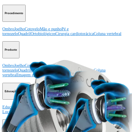
Procedimento
Ombro
Joelho
Cotovelo
Mão e punho
Pé e
tornozelo
Quadril
Ortobiológicos
Cirurgia cardiotorácica
Coluna vertebral
Producto
Ombro
Joelho
Cotovelo
Mão e punho
Pé e
tornozelo
Quadril
Ortobiológicos
Cirurgia cardiotorácica
Coluna
vertebral
Imagem e ressecção
Educação médica
Educação médica
Descrição dos cursos
Calendário dos cursos
ArthroLab™ -
Locais
Nossa equipe de educação médica
OrthoPedia
Corporativo