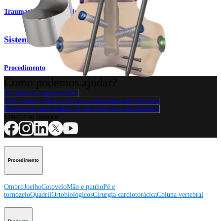
Traumatismo - Extremidades inferiores
Sistema de hastes trocantéricas
Procedimento
Como podemos ajudar?
Contacte um representante
Veja eventos, laboratórios e oportunidades educacionais
Inscreva-se para receber: O que há de novo na Arthrex?
Conecte-se conosco
Procedimento
Ombro
Joelho
Cotovelo
Mão e punho
Pé e
tornozelo
Quadril
Ortobiológicos
Cirurgia cardiotorácica
Coluna vertebral