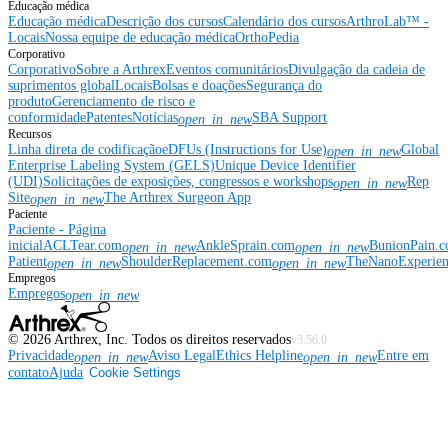
Educação médica
Educação médica
Descrição dos cursos
Calendário dos cursos
ArthroLab™ -
Locais
Nossa equipe de educação médica
OrthoPedia
Corporativo
Corporativo
Sobre a Arthrex
Eventos comunitários
Divulgação da cadeia de
suprimentos global
Locais
Bolsas e doações
Segurança do
produto
Gerenciamento de risco e
conformidade
Patentes
Notícias
SBA Support
open_in_new
Recursos
Linha direta de codificação
eDFUs (Instructions for Use)
Global
open_in_new
Enterprise Labeling System (GELS)
Unique Device Identifier
(UDI)
Solicitações de exposições, congressos e workshops
Rep
open_in_new
Site
The Arthrex Surgeon App
open_in_new
Paciente
Paciente - Página
inicial
ACLTear.com
AnkleSprain.com
BunionPain.
open_in_new
open_in_new
Patient
ShoulderReplacement.com
TheNanoExperie
open_in_new
open_in_new
Empregos
Empregos
open_in_new
©
2026
Arthrex, Inc. Todos os direitos reservados
v3.56.0
Privacidade
Aviso Legal
Ethics Helpline
Entre em
open_in_new
open_in_new
contato
Ajuda
Cookie Settings