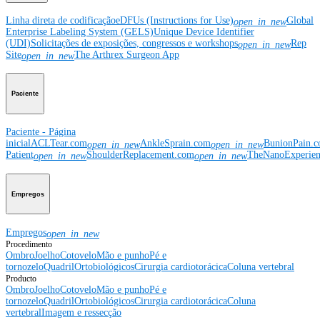
Linha direta de codificação
eDFUs (Instructions for Use)
Global
open_in_new
Enterprise Labeling System (GELS)
Unique Device Identifier
(UDI)
Solicitações de exposições, congressos e workshops
Rep
open_in_new
Site
The Arthrex Surgeon App
open_in_new
Paciente
Paciente - Página
inicial
ACLTear.com
AnkleSprain.com
BunionPain.
open_in_new
open_in_new
Patient
ShoulderReplacement.com
TheNanoExperie
open_in_new
open_in_new
Empregos
Empregos
open_in_new
Procedimento
Ombro
Joelho
Cotovelo
Mão e punho
Pé e
tornozelo
Quadril
Ortobiológicos
Cirurgia cardiotorácica
Coluna vertebral
Producto
Ombro
Joelho
Cotovelo
Mão e punho
Pé e
tornozelo
Quadril
Ortobiológicos
Cirurgia cardiotorácica
Coluna
vertebral
Imagem e ressecção