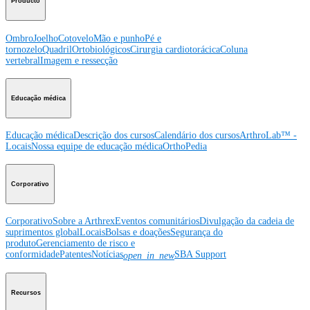
Producto
Ombro
Joelho
Cotovelo
Mão e punho
Pé e
tornozelo
Quadril
Ortobiológicos
Cirurgia cardiotorácica
Coluna
vertebral
Imagem e ressecção
Educação médica
Educação médica
Descrição dos cursos
Calendário dos cursos
ArthroLab™ -
Locais
Nossa equipe de educação médica
OrthoPedia
Corporativo
Corporativo
Sobre a Arthrex
Eventos comunitários
Divulgação da cadeia de
suprimentos global
Locais
Bolsas e doações
Segurança do
produto
Gerenciamento de risco e
conformidade
Patentes
Notícias
SBA Support
open_in_new
Recursos