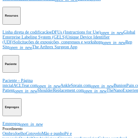
Recursos
Linha direta de codificação
eDFUs (Instructions for Use)
Global
open_in_new
Enterprise Labeling System (GELS)
Unique Device Identifier
(UDI)
Solicitações de exposições, congressos e workshops
Rep
open_in_new
Site
The Arthrex Surgeon App
open_in_new
Paciente
Paciente - Página
inicial
ACLTear.com
AnkleSprain.com
BunionPain.
open_in_new
open_in_new
Patient
ShoulderReplacement.com
TheNanoExperie
open_in_new
open_in_new
Empregos
Empregos
open_in_new
Procedimento
Ombro
Joelho
Cotovelo
Mão e punho
Pé e