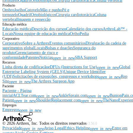
tornozelo
Quadril
Ortobiológicos
Cirurgia cardiotorácica
Coluna vertebral
Producto
Ombro
Joelho
Cotovelo
Mão e punho
Pé e
tornozelo
Quadril
Ortobiológicos
Cirurgia cardiotorácica
Coluna
vertebral
Imagem e ressecção
Educação médica
Educação médica
Descrição dos cursos
Calendário dos cursos
ArthroLab™ -
Locais
Nossa equipe de educação médica
OrthoPedia
Corporativo
Corporativo
Sobre a Arthrex
Eventos comunitários
Divulgação da cadeia de
suprimentos global
Locais
Bolsas e doações
Segurança do
produto
Gerenciamento de risco e
conformidade
Patentes
Notícias
SBA Support
open_in_new
Recursos
Linha direta de codificação
eDFUs (Instructions for Use)
Global
open_in_new
Enterprise Labeling System (GELS)
Unique Device Identifier
(UDI)
Solicitações de exposições, congressos e workshops
Rep
open_in_new
Site
The Arthrex Surgeon App
open_in_new
Paciente
Paciente - Página
inicial
ACLTear.com
AnkleSprain.com
BunionPain.
open_in_new
open_in_new
Patient
ShoulderReplacement.com
TheNanoExperie
open_in_new
open_in_new
Empregos
Empregos
open_in_new
©
2026
Arthrex, Inc. Todos os direitos reservados
v3.56.0
Privacidade
Aviso Legal
Ethics Helpline
Entre em
open_in_new
open_in_new