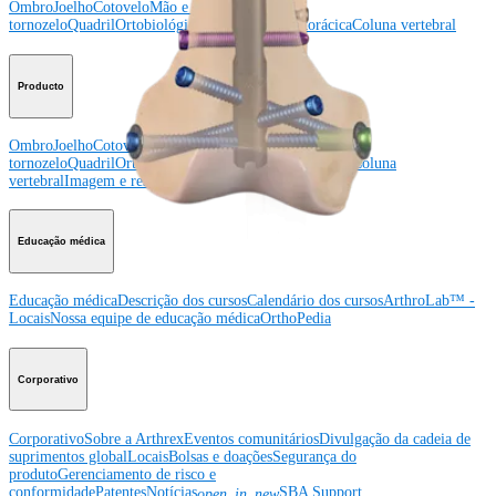
Ombro
Joelho
Cotovelo
Mão e punho
Pé e
tornozelo
Quadril
Ortobiológicos
Cirurgia cardiotorácica
Coluna vertebral
Producto
Ombro
Joelho
Cotovelo
Mão e punho
Pé e
tornozelo
Quadril
Ortobiológicos
Cirurgia cardiotorácica
Coluna
vertebral
Imagem e ressecção
Educação médica
Educação médica
Descrição dos cursos
Calendário dos cursos
ArthroLab™ -
Locais
Nossa equipe de educação médica
OrthoPedia
Corporativo
Corporativo
Sobre a Arthrex
Eventos comunitários
Divulgação da cadeia de
suprimentos global
Locais
Bolsas e doações
Segurança do
produto
Gerenciamento de risco e
conformidade
Patentes
Notícias
SBA Support
open_in_new