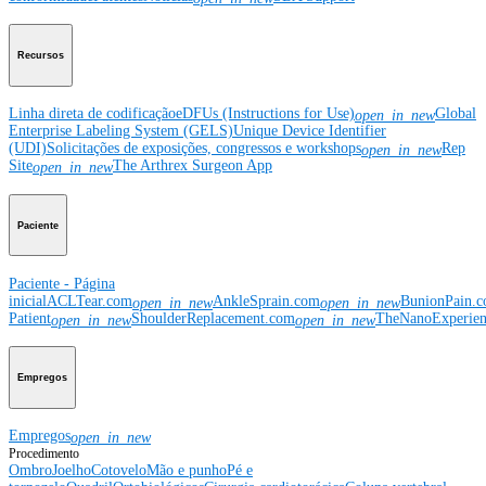
Recursos
Linha direta de codificação
eDFUs (Instructions for Use)
Global
open_in_new
Enterprise Labeling System (GELS)
Unique Device Identifier
(UDI)
Solicitações de exposições, congressos e workshops
Rep
open_in_new
Site
The Arthrex Surgeon App
open_in_new
Paciente
Paciente - Página
inicial
ACLTear.com
AnkleSprain.com
BunionPain.
open_in_new
open_in_new
Patient
ShoulderReplacement.com
TheNanoExperie
open_in_new
open_in_new
Empregos
Empregos
open_in_new
Procedimento
Ombro
Joelho
Cotovelo
Mão e punho
Pé e