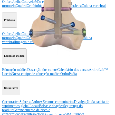
Ombro
Joelho
Cotovelo
Mão e punho
Pé e
tornozelo
Quadril
Ortobiológicos
Cirurgia cardiotorácica
Coluna vertebral
Producto
Ombro
Joelho
Cotovelo
Mão e punho
Pé e
tornozelo
Quadril
Ortobiológicos
Cirurgia cardiotorácica
Coluna
vertebral
Imagem e ressecção
Educação médica
Educação médica
Descrição dos cursos
Calendário dos cursos
ArthroLab™ -
Locais
Nossa equipe de educação médica
OrthoPedia
Corporativo
Corporativo
Sobre a Arthrex
Eventos comunitários
Divulgação da cadeia de
suprimentos global
Locais
Bolsas e doações
Segurança do
produto
Gerenciamento de risco e
conformidade
Patentes
Notícias
SBA Support
open_in_new