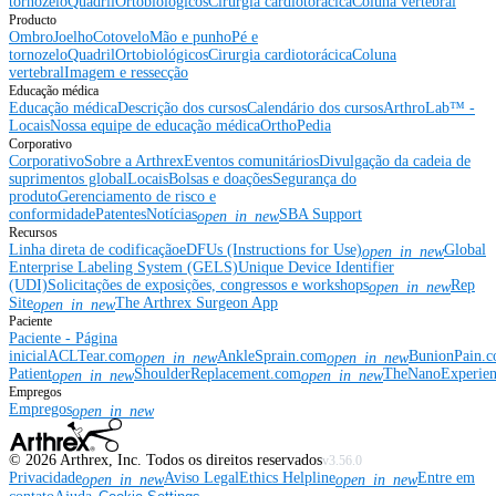
tornozelo
Quadril
Ortobiológicos
Cirurgia cardiotorácica
Coluna vertebral
Producto
Ombro
Joelho
Cotovelo
Mão e punho
Pé e
tornozelo
Quadril
Ortobiológicos
Cirurgia cardiotorácica
Coluna
vertebral
Imagem e ressecção
Educação médica
Educação médica
Descrição dos cursos
Calendário dos cursos
ArthroLab™ -
Locais
Nossa equipe de educação médica
OrthoPedia
Corporativo
Corporativo
Sobre a Arthrex
Eventos comunitários
Divulgação da cadeia de
suprimentos global
Locais
Bolsas e doações
Segurança do
produto
Gerenciamento de risco e
conformidade
Patentes
Notícias
SBA Support
open_in_new
Recursos
Linha direta de codificação
eDFUs (Instructions for Use)
Global
open_in_new
Enterprise Labeling System (GELS)
Unique Device Identifier
(UDI)
Solicitações de exposições, congressos e workshops
Rep
open_in_new
Site
The Arthrex Surgeon App
open_in_new
Paciente
Paciente - Página
inicial
ACLTear.com
AnkleSprain.com
BunionPain.
open_in_new
open_in_new
Patient
ShoulderReplacement.com
TheNanoExperie
open_in_new
open_in_new
Empregos
Empregos
open_in_new
©
2026
Arthrex, Inc. Todos os direitos reservados
v3.56.0
Privacidade
Aviso Legal
Ethics Helpline
Entre em
open_in_new
open_in_new