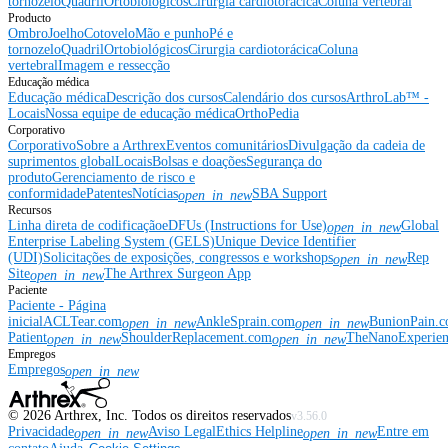
tornozelo
Quadril
Ortobiológicos
Cirurgia cardiotorácica
Coluna vertebral
Producto
Ombro
Joelho
Cotovelo
Mão e punho
Pé e
tornozelo
Quadril
Ortobiológicos
Cirurgia cardiotorácica
Coluna
vertebral
Imagem e ressecção
Educação médica
Educação médica
Descrição dos cursos
Calendário dos cursos
ArthroLab™ -
Locais
Nossa equipe de educação médica
OrthoPedia
Corporativo
Corporativo
Sobre a Arthrex
Eventos comunitários
Divulgação da cadeia de
suprimentos global
Locais
Bolsas e doações
Segurança do
produto
Gerenciamento de risco e
conformidade
Patentes
Notícias
SBA Support
open_in_new
Recursos
Linha direta de codificação
eDFUs (Instructions for Use)
Global
open_in_new
Enterprise Labeling System (GELS)
Unique Device Identifier
(UDI)
Solicitações de exposições, congressos e workshops
Rep
open_in_new
Site
The Arthrex Surgeon App
open_in_new
Paciente
Paciente - Página
inicial
ACLTear.com
AnkleSprain.com
BunionPain.
open_in_new
open_in_new
Patient
ShoulderReplacement.com
TheNanoExperie
open_in_new
open_in_new
Empregos
Empregos
open_in_new
©
2026
Arthrex, Inc. Todos os direitos reservados
v3.56.0
Privacidade
Aviso Legal
Ethics Helpline
Entre em
open_in_new
open_in_new