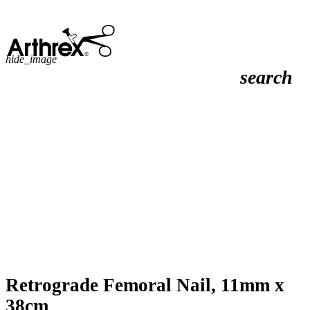
hide_image
search
Retrograde Femoral Nail, 11mm x
38cm