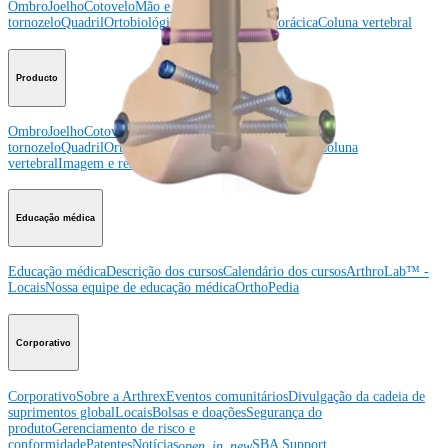
Ombro
Joelho
Cotovelo
Mão e punho
Pé e
tornozelo
Quadril
Ortobiológicos
Cirurgia cardiotorácica
Coluna vertebral
Producto
Ombro
Joelho
Cotovelo
Mão e punho
Pé e
tornozelo
Quadril
Ortobiológicos
Cirurgia cardiotorácica
Coluna
vertebral
Imagem e ressecção
Educação médica
Educação médica
Descrição dos cursos
Calendário dos cursos
ArthroLab™ -
Locais
Nossa equipe de educação médica
OrthoPedia
Corporativo
Corporativo
Sobre a Arthrex
Eventos comunitários
Divulgação da cadeia de
suprimentos global
Locais
Bolsas e doações
Segurança do
produto
Gerenciamento de risco e
conformidade
Patentes
Notícias
SBA Support
open_in_new