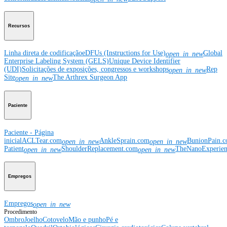
Recursos
Linha direta de codificação
eDFUs (Instructions for Use)
Global
open_in_new
Enterprise Labeling System (GELS)
Unique Device Identifier
(UDI)
Solicitações de exposições, congressos e workshops
Rep
open_in_new
Site
The Arthrex Surgeon App
open_in_new
Paciente
Paciente - Página
inicial
ACLTear.com
AnkleSprain.com
BunionPain.
open_in_new
open_in_new
Patient
ShoulderReplacement.com
TheNanoExperie
open_in_new
open_in_new
Empregos
Empregos
open_in_new
Procedimento
Ombro
Joelho
Cotovelo
Mão e punho
Pé e