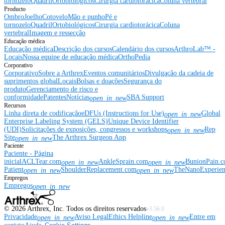
tornozelo
Quadril
Ortobiológicos
Cirurgia cardiotorácica
Coluna vertebral
Producto
Ombro
Joelho
Cotovelo
Mão e punho
Pé e
tornozelo
Quadril
Ortobiológicos
Cirurgia cardiotorácica
Coluna
vertebral
Imagem e ressecção
Educação médica
Educação médica
Descrição dos cursos
Calendário dos cursos
ArthroLab™ -
Locais
Nossa equipe de educação médica
OrthoPedia
Corporativo
Corporativo
Sobre a Arthrex
Eventos comunitários
Divulgação da cadeia de
suprimentos global
Locais
Bolsas e doações
Segurança do
produto
Gerenciamento de risco e
conformidade
Patentes
Notícias
SBA Support
open_in_new
Recursos
Linha direta de codificação
eDFUs (Instructions for Use)
Global
open_in_new
Enterprise Labeling System (GELS)
Unique Device Identifier
(UDI)
Solicitações de exposições, congressos e workshops
Rep
open_in_new
Site
The Arthrex Surgeon App
open_in_new
Paciente
Paciente - Página
inicial
ACLTear.com
AnkleSprain.com
BunionPain.
open_in_new
open_in_new
Patient
ShoulderReplacement.com
TheNanoExperie
open_in_new
open_in_new
Empregos
Empregos
open_in_new
©
2026
Arthrex, Inc. Todos os direitos reservados
v3.56.0
Privacidade
Aviso Legal
Ethics Helpline
Entre em
open_in_new
open_in_new