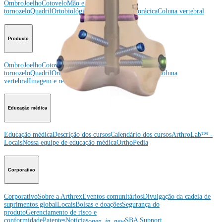
Ombro
Joelho
Cotovelo
Mão e punho
Pé e
tornozelo
Quadril
Ortobiológicos
Cirurgia cardiotorácica
Coluna vertebral
Producto
Ombro
Joelho
Cotovelo
Mão e punho
Pé e
tornozelo
Quadril
Ortobiológicos
Cirurgia cardiotorácica
Coluna
vertebral
Imagem e ressecção
Educação médica
Educação médica
Descrição dos cursos
Calendário dos cursos
ArthroLab™ -
Locais
Nossa equipe de educação médica
OrthoPedia
Corporativo
Corporativo
Sobre a Arthrex
Eventos comunitários
Divulgação da cadeia de
suprimentos global
Locais
Bolsas e doações
Segurança do
produto
Gerenciamento de risco e
conformidade
Patentes
Notícias
SBA Support
open_in_new