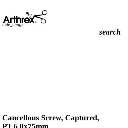
hide_image
search
Cancellous Screw, Captured,
PT,6.0x75mm