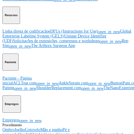
Recursos
Linha direta de codificação
eDFUs (Instructions for Use)
Global
open_in_new
Enterprise Labeling System (GELS)
Unique Device Identifier
(UDI)
Solicitações de exposições, congressos e workshops
Rep
open_in_new
Site
The Arthrex Surgeon App
open_in_new
Paciente
Paciente - Página
inicial
ACLTear.com
AnkleSprain.com
BunionPain.
open_in_new
open_in_new
Patient
ShoulderReplacement.com
TheNanoExperie
open_in_new
open_in_new
Empregos
Empregos
open_in_new
Procedimento
Ombro
Joelho
Cotovelo
Mão e punho
Pé e