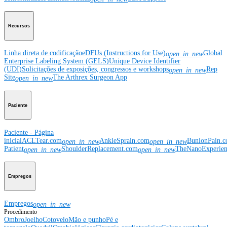
Recursos
Linha direta de codificação
eDFUs (Instructions for Use)
Global
open_in_new
Enterprise Labeling System (GELS)
Unique Device Identifier
(UDI)
Solicitações de exposições, congressos e workshops
Rep
open_in_new
Site
The Arthrex Surgeon App
open_in_new
Paciente
Paciente - Página
inicial
ACLTear.com
AnkleSprain.com
BunionPain.
open_in_new
open_in_new
Patient
ShoulderReplacement.com
TheNanoExperie
open_in_new
open_in_new
Empregos
Empregos
open_in_new
Procedimento
Ombro
Joelho
Cotovelo
Mão e punho
Pé e