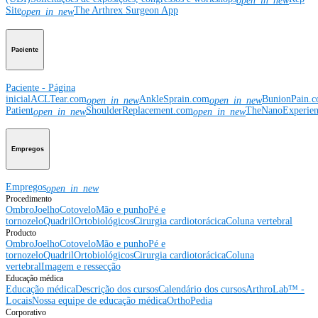
open_in_new
Site
The Arthrex Surgeon App
open_in_new
Paciente
Paciente - Página
inicial
ACLTear.com
AnkleSprain.com
BunionPain.
open_in_new
open_in_new
Patient
ShoulderReplacement.com
TheNanoExperie
open_in_new
open_in_new
Empregos
Empregos
open_in_new
Procedimento
Ombro
Joelho
Cotovelo
Mão e punho
Pé e
tornozelo
Quadril
Ortobiológicos
Cirurgia cardiotorácica
Coluna vertebral
Producto
Ombro
Joelho
Cotovelo
Mão e punho
Pé e
tornozelo
Quadril
Ortobiológicos
Cirurgia cardiotorácica
Coluna
vertebral
Imagem e ressecção
Educação médica
Educação médica
Descrição dos cursos
Calendário dos cursos
ArthroLab™ -
Locais
Nossa equipe de educação médica
OrthoPedia
Corporativo