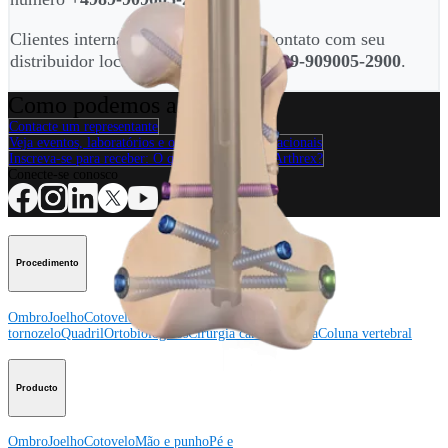
Clientes internacionais, entrem em contato com seu
distribuidor local ou liguem para
+4989-909005-2900
.
Como podemos ajudar?
Contacte um representante
Veja eventos, laboratórios e oportunidades educacionais
Inscreva-se para receber: O que há de novo na Arthrex?
Conecte-se conosco
Procedimento
Ombro
Joelho
Cotovelo
Mão e punho
Pé e
tornozelo
Quadril
Ortobiológicos
Cirurgia cardiotorácica
Coluna vertebral
Producto
Ombro
Joelho
Cotovelo
Mão e punho
Pé e