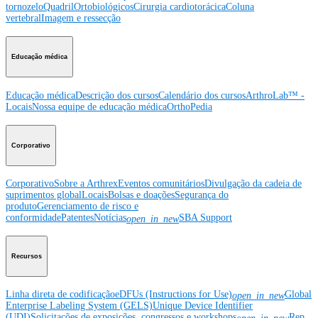
tornozelo
Quadril
Ortobiológicos
Cirurgia cardiotorácica
Coluna
vertebral
Imagem e ressecção
Educação médica
Educação médica
Descrição dos cursos
Calendário dos cursos
ArthroLab™ -
Locais
Nossa equipe de educação médica
OrthoPedia
Corporativo
Corporativo
Sobre a Arthrex
Eventos comunitários
Divulgação da cadeia de
suprimentos global
Locais
Bolsas e doações
Segurança do
produto
Gerenciamento de risco e
conformidade
Patentes
Notícias
SBA Support
open_in_new
Recursos
Linha direta de codificação
eDFUs (Instructions for Use)
Global
open_in_new
Enterprise Labeling System (GELS)
Unique Device Identifier
(UDI)
Solicitações de exposições, congressos e workshops
Rep