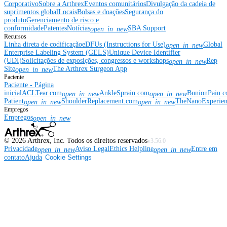
Corporativo
Sobre a Arthrex
Eventos comunitários
Divulgação da cadeia de
suprimentos global
Locais
Bolsas e doações
Segurança do
produto
Gerenciamento de risco e
conformidade
Patentes
Notícias
SBA Support
open_in_new
Recursos
Linha direta de codificação
eDFUs (Instructions for Use)
Global
open_in_new
Enterprise Labeling System (GELS)
Unique Device Identifier
(UDI)
Solicitações de exposições, congressos e workshops
Rep
open_in_new
Site
The Arthrex Surgeon App
open_in_new
Paciente
Paciente - Página
inicial
ACLTear.com
AnkleSprain.com
BunionPain.
open_in_new
open_in_new
Patient
ShoulderReplacement.com
TheNanoExperie
open_in_new
open_in_new
Empregos
Empregos
open_in_new
©
2026
Arthrex, Inc. Todos os direitos reservados
v3.56.0
Privacidade
Aviso Legal
Ethics Helpline
Entre em
open_in_new
open_in_new
contato
Ajuda
Cookie Settings