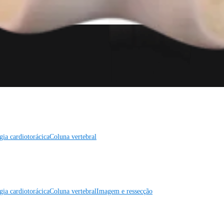
gia cardiotorácica
Coluna vertebral
gia cardiotorácica
Coluna vertebral
Imagem e ressecção