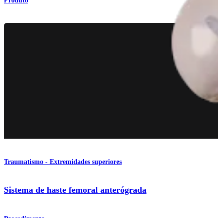
Produto
Traumatismo - Extremidades superiores
Sistema de haste femoral anterógrada