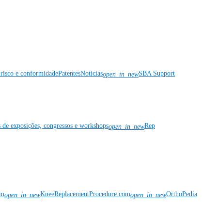
risco e conformidade
Patentes
Notícias
SBA Support
open_in_new
s de exposições, congressos e workshops
Rep
open_in_new
om
KneeReplacementProcedure.com
OrthoPedia
open_in_new
open_in_new