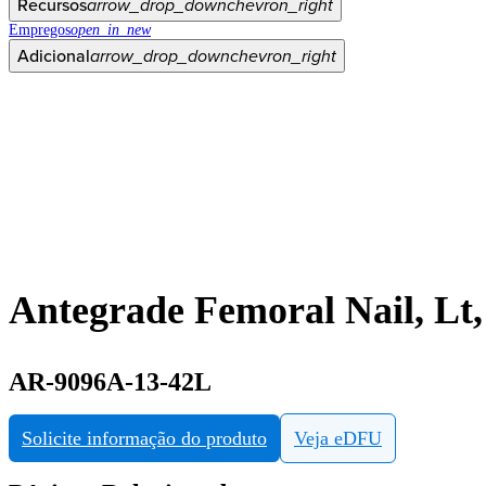
Recursos
arrow_drop_down
chevron_right
Empregos
open_in_new
Adicional
arrow_drop_down
chevron_right
Antegrade Femoral Nail, Lt
AR-9096A-13-42L
Solicite informação do produto
Veja eDFU