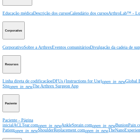
Educação médica
Descrição dos cursos
Calendário dos cursos
ArthroLab™ - Lo
Corporativo
Corporativo
Sobre a Arthrex
Eventos comunitários
Divulgação da cadeia de sup
Recursos
Linha direta de codificação
eDFUs (Instructions for Use)
Global 
open_in_new
Site
The Arthrex Surgeon App
open_in_new
Paciente
Paciente - Página
inicial
ACLTear.com
AnkleSprain.com
BunionPain.
open_in_new
open_in_new
Patient
ShoulderReplacement.com
TheNanoExperie
open_in_new
open_in_new