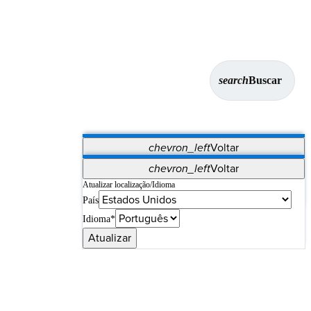
search
Buscar
chevron_left
Voltar
Aplicativos
chevron_left
Voltar
Vet Systems
OrthoPedia Patient
SAP
Atualizar localização/Idioma
País
Supplier Portal
Synergy Imaging & Resection
Idioma*
Atualizar