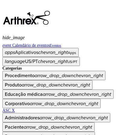
hide_image
event
Calendário de eventos
Eventos
apps
Aplicativos
chevron_right
Apps
language
US/PT
chevron_right
US/PT
Categorias
Procedimento
arrow_drop_down
chevron_right
Produto
arrow_drop_down
chevron_right
Educação médica
arrow_drop_down
chevron_right
Corporativo
arrow_drop_down
chevron_right
ASC X
Administradores
arrow_drop_down
chevron_right
Paciente
arrow_drop_down
chevron_right