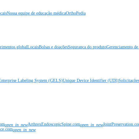
cais
Nossa equipe de educação médica
OrthoPedia
rimentos global
Locais
Bolsas e doações
Segurança do produto
Gerenciamento de 
Enterprise Labeling System (GELS)
Unique Device Identifier (UDI)
Solicitaçõe
com
ArthrexEndoscopicSpine.com
JointPreservation.c
open_in_new
open_in_new
nce.com
open_in_new