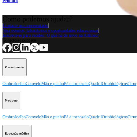
Produto
Como podemos ajudar?
Contacte um representante
Veja eventos, laboratórios e oportunidades educacionais
Inscreva-se para receber: O que há de novo na Arthrex?
Conecte-se conosco
Procedimento
Ombro
Joelho
Cotovelo
Mão e punho
Pé e tornozelo
Quadril
Ortobiológicos
Cirur
Producto
Ombro
Joelho
Cotovelo
Mão e punho
Pé e tornozelo
Quadril
Ortobiológicos
Cirur
Educação médica