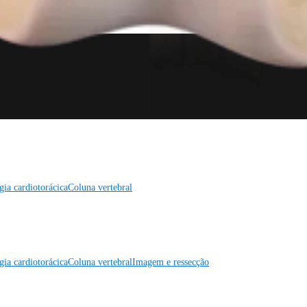
gia cardiotorácica
Coluna vertebral
gia cardiotorácica
Coluna vertebral
Imagem e ressecção