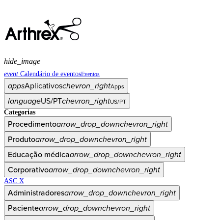
hide_image
event
Calendário de eventos
Eventos
apps
Aplicativos
chevron_right
Apps
language
US/PT
chevron_right
US/PT
Categorias
Procedimento
arrow_drop_down
chevron_right
Produto
arrow_drop_down
chevron_right
Educação médica
arrow_drop_down
chevron_right
Corporativo
arrow_drop_down
chevron_right
ASC X
Administradores
arrow_drop_down
chevron_right
Paciente
arrow_drop_down
chevron_right