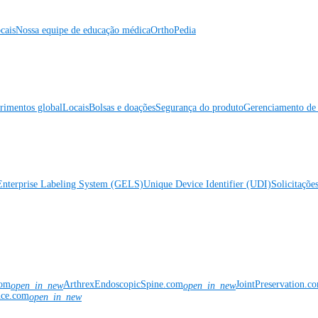
cais
Nossa equipe de educação médica
OrthoPedia
rimentos global
Locais
Bolsas e doações
Segurança do produto
Gerenciamento de 
Enterprise Labeling System (GELS)
Unique Device Identifier (UDI)
Solicitaçõe
com
ArthrexEndoscopicSpine.com
JointPreservation.c
open_in_new
open_in_new
nce.com
open_in_new