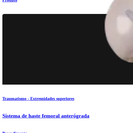
Produto
Traumatismo - Extremidades superiores
Sistema de haste femoral anterógrada