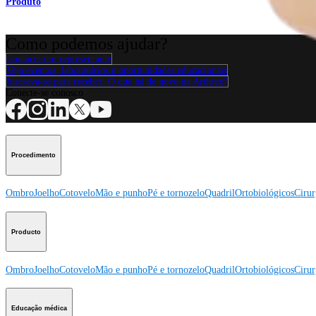
Produto
Como podemos ajudar?
Contacte um representante
Veja eventos, laboratórios e oportunidades educacionais
Inscreva-se para receber: O que há de novo na Arthrex?
Conecte-se conosco
Procedimento
Ombro
Joelho
Cotovelo
Mão e punho
Pé e tornozelo
Quadril
Ortobiológicos
Cirur
Producto
Ombro
Joelho
Cotovelo
Mão e punho
Pé e tornozelo
Quadril
Ortobiológicos
Cirur
Educação médica