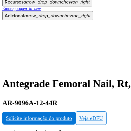
Recursos
arrow_drop_down
chevron_right
Empregos
open_in_new
Adicional
arrow_drop_down
chevron_right
Antegrade Femoral Nail, R
AR-9096A-12-44R
Solicite informação do produto
Veja eDFU