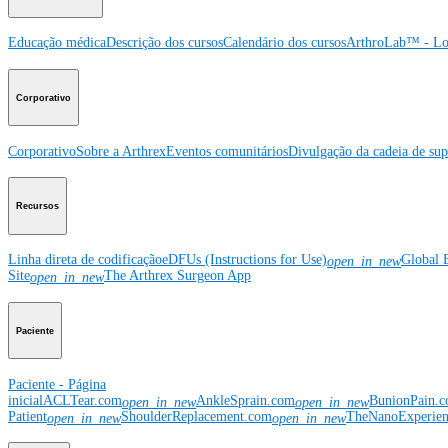
Educação médica
Descrição dos cursos
Calendário dos cursos
ArthroLab™ - Lo
Corporativo
Corporativo
Sobre a Arthrex
Eventos comunitários
Divulgação da cadeia de sup
Recursos
Linha direta de codificação
eDFUs (Instructions for Use)
Global 
open_in_new
Site
The Arthrex Surgeon App
open_in_new
Paciente
Paciente - Página
inicial
ACLTear.com
AnkleSprain.com
BunionPain.
open_in_new
open_in_new
Patient
ShoulderReplacement.com
TheNanoExperie
open_in_new
open_in_new