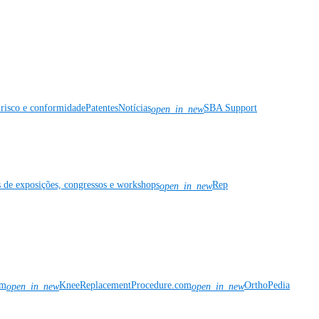
risco e conformidade
Patentes
Notícias
SBA Support
open_in_new
s de exposições, congressos e workshops
Rep
open_in_new
om
KneeReplacementProcedure.com
OrthoPedia
open_in_new
open_in_new