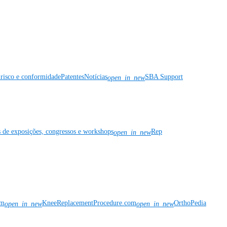
risco e conformidade
Patentes
Notícias
SBA Support
open_in_new
s de exposições, congressos e workshops
Rep
open_in_new
om
KneeReplacementProcedure.com
OrthoPedia
open_in_new
open_in_new