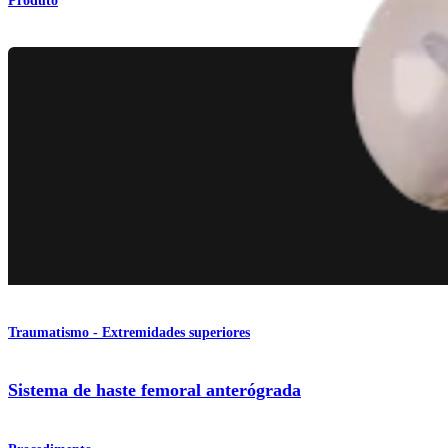
Produto
Traumatismo - Extremidades superiores
Sistema de haste femoral anterógrada