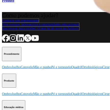
Produto
Como podemos ajudar?
Contacte um representante
Veja eventos, laboratórios e oportunidades educacionais
Inscreva-se para receber: O que há de novo na Arthrex?
Conecte-se conosco
Procedimento
Ombro
Joelho
Cotovelo
Mão e punho
Pé e tornozelo
Quadril
Ortobiológicos
Cirur
Producto
Ombro
Joelho
Cotovelo
Mão e punho
Pé e tornozelo
Quadril
Ortobiológicos
Cirur
Educação médica