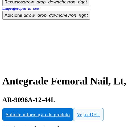
Recursos
arrow_drop_down
chevron_right
Empregos
open_in_new
Adicional
arrow_drop_down
chevron_right
Antegrade Femoral Nail, Lt
AR-9096A-12-44L
Solicite informação do produto
Veja eDFU