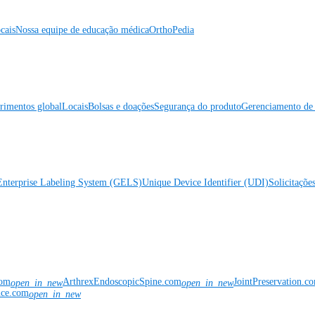
cais
Nossa equipe de educação médica
OrthoPedia
rimentos global
Locais
Bolsas e doações
Segurança do produto
Gerenciamento de 
Enterprise Labeling System (GELS)
Unique Device Identifier (UDI)
Solicitaçõe
com
ArthrexEndoscopicSpine.com
JointPreservation.c
open_in_new
open_in_new
nce.com
open_in_new