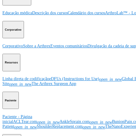
Educação médica
Descrição dos cursos
Calendário dos cursos
ArthroLab™ - Lo
Corporativo
Corporativo
Sobre a Arthrex
Eventos comunitários
Divulgação da cadeia de sup
Recursos
Linha direta de codificação
eDFUs (Instructions for Use)
Global 
open_in_new
Site
The Arthrex Surgeon App
open_in_new
Paciente
Paciente - Página
inicial
ACLTear.com
AnkleSprain.com
BunionPain.
open_in_new
open_in_new
Patient
ShoulderReplacement.com
TheNanoExperie
open_in_new
open_in_new