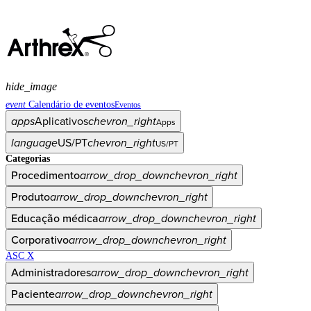
hide_image
event
Calendário de eventos
Eventos
apps
Aplicativos
chevron_right
Apps
language
US/PT
chevron_right
US/PT
Categorias
Procedimento
arrow_drop_down
chevron_right
Produto
arrow_drop_down
chevron_right
Educação médica
arrow_drop_down
chevron_right
Corporativo
arrow_drop_down
chevron_right
ASC X
Administradores
arrow_drop_down
chevron_right
Paciente
arrow_drop_down
chevron_right