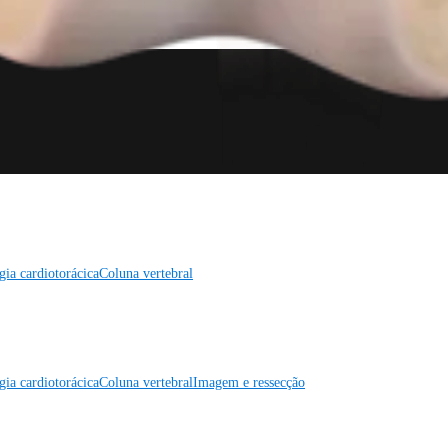
gia cardiotorácica
Coluna vertebral
gia cardiotorácica
Coluna vertebral
Imagem e ressecção