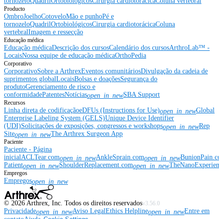
tornozelo
Quadril
Ortobiológicos
Cirurgia cardiotorácica
Coluna vertebral
Producto
Ombro
Joelho
Cotovelo
Mão e punho
Pé e
tornozelo
Quadril
Ortobiológicos
Cirurgia cardiotorácica
Coluna
vertebral
Imagem e ressecção
Educação médica
Educação médica
Descrição dos cursos
Calendário dos cursos
ArthroLab™ -
Locais
Nossa equipe de educação médica
OrthoPedia
Corporativo
Corporativo
Sobre a Arthrex
Eventos comunitários
Divulgação da cadeia de
suprimentos global
Locais
Bolsas e doações
Segurança do
produto
Gerenciamento de risco e
conformidade
Patentes
Notícias
SBA Support
open_in_new
Recursos
Linha direta de codificação
eDFUs (Instructions for Use)
Global
open_in_new
Enterprise Labeling System (GELS)
Unique Device Identifier
(UDI)
Solicitações de exposições, congressos e workshops
Rep
open_in_new
Site
The Arthrex Surgeon App
open_in_new
Paciente
Paciente - Página
inicial
ACLTear.com
AnkleSprain.com
BunionPain.
open_in_new
open_in_new
Patient
ShoulderReplacement.com
TheNanoExperie
open_in_new
open_in_new
Empregos
Empregos
open_in_new
©
2026
Arthrex, Inc. Todos os direitos reservados
v3.56.0
Privacidade
Aviso Legal
Ethics Helpline
Entre em
open_in_new
open_in_new