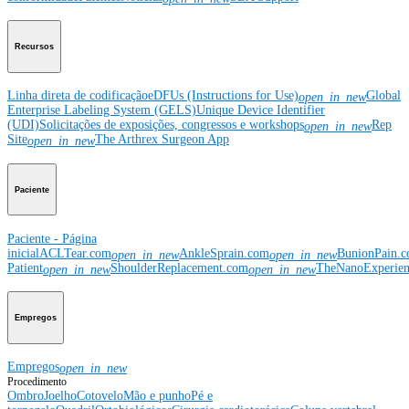
Recursos
Linha direta de codificação
eDFUs (Instructions for Use)
Global
open_in_new
Enterprise Labeling System (GELS)
Unique Device Identifier
(UDI)
Solicitações de exposições, congressos e workshops
Rep
open_in_new
Site
The Arthrex Surgeon App
open_in_new
Paciente
Paciente - Página
inicial
ACLTear.com
AnkleSprain.com
BunionPain.
open_in_new
open_in_new
Patient
ShoulderReplacement.com
TheNanoExperie
open_in_new
open_in_new
Empregos
Empregos
open_in_new
Procedimento
Ombro
Joelho
Cotovelo
Mão e punho
Pé e