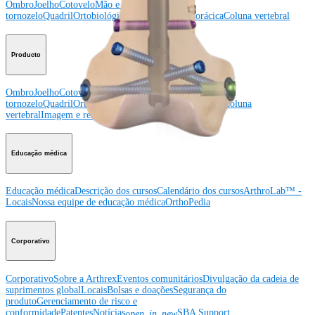
Ombro
Joelho
Cotovelo
Mão e punho
Pé e
tornozelo
Quadril
Ortobiológicos
Cirurgia cardiotorácica
Coluna vertebral
Producto
Ombro
Joelho
Cotovelo
Mão e punho
Pé e
tornozelo
Quadril
Ortobiológicos
Cirurgia cardiotorácica
Coluna
vertebral
Imagem e ressecção
Educação médica
Educação médica
Descrição dos cursos
Calendário dos cursos
ArthroLab™ -
Locais
Nossa equipe de educação médica
OrthoPedia
Corporativo
Corporativo
Sobre a Arthrex
Eventos comunitários
Divulgação da cadeia de
suprimentos global
Locais
Bolsas e doações
Segurança do
produto
Gerenciamento de risco e
conformidade
Patentes
Notícias
SBA Support
open_in_new