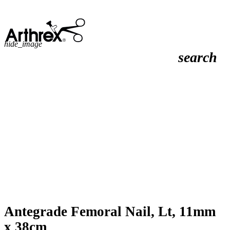
hide_image
search
Antegrade Femoral Nail, Lt, 11mm
x 38cm