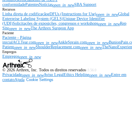
conformidade
Patentes
Notícias
SBA Support
open_in_new
Recursos
Linha direta de codificação
eDFUs (Instructions for Use)
Global
open_in_new
Enterprise Labeling System (GELS)
Unique Device Identifier
(UDI)
Solicitações de exposições, congressos e workshops
Rep
open_in_new
Site
The Arthrex Surgeon App
open_in_new
Paciente
Paciente - Página
inicial
ACLTear.com
AnkleSprain.com
BunionPain.
open_in_new
open_in_new
Patient
ShoulderReplacement.com
TheNanoExperie
open_in_new
open_in_new
Empregos
Empregos
open_in_new
©
2026
Arthrex, Inc. Todos os direitos reservados
v3.56.0
Privacidade
Aviso Legal
Ethics Helpline
Entre em
open_in_new
open_in_new
contato
Ajuda
Cookie Settings