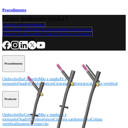
Procedimento
Como podemos ajudar?
Contacte um representante
Veja eventos, laboratórios e oportunidades educacionais
Inscreva-se para receber: O que há de novo na Arthrex?
Conecte-se conosco
Procedimento
Ombro
Joelho
Cotovelo
Mão e punho
Pé e
tornozelo
Quadril
Ortobiológicos
Cirurgia cardiotorácica
Coluna vertebral
Producto
Ombro
Joelho
Cotovelo
Mão e punho
Pé e
tornozelo
Quadril
Ortobiológicos
Cirurgia cardiotorácica
Coluna
vertebral
Imagem e ressecção