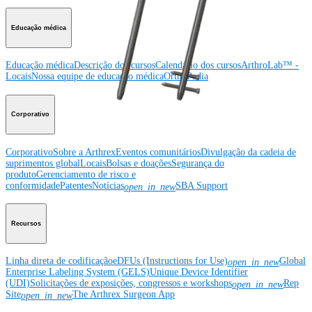
Educação médica
Educação médica
Descrição dos cursos
Calendário dos cursos
ArthroLab™ -
Locais
Nossa equipe de educação médica
OrthoPedia
Corporativo
Corporativo
Sobre a Arthrex
Eventos comunitários
Divulgação da cadeia de
suprimentos global
Locais
Bolsas e doações
Segurança do
produto
Gerenciamento de risco e
conformidade
Patentes
Notícias
SBA Support
open_in_new
Recursos
Linha direta de codificação
eDFUs (Instructions for Use)
Global
open_in_new
Enterprise Labeling System (GELS)
Unique Device Identifier
(UDI)
Solicitações de exposições, congressos e workshops
Rep
open_in_new
Site
The Arthrex Surgeon App
open_in_new