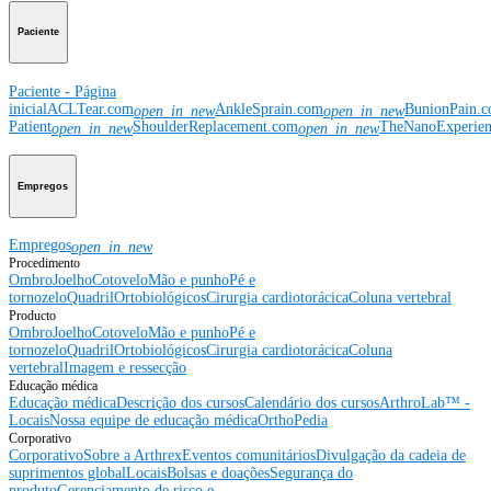
Paciente
Paciente - Página
inicial
ACLTear.com
AnkleSprain.com
BunionPain.
open_in_new
open_in_new
Patient
ShoulderReplacement.com
TheNanoExperie
open_in_new
open_in_new
Empregos
Empregos
open_in_new
Procedimento
Ombro
Joelho
Cotovelo
Mão e punho
Pé e
tornozelo
Quadril
Ortobiológicos
Cirurgia cardiotorácica
Coluna vertebral
Producto
Ombro
Joelho
Cotovelo
Mão e punho
Pé e
tornozelo
Quadril
Ortobiológicos
Cirurgia cardiotorácica
Coluna
vertebral
Imagem e ressecção
Educação médica
Educação médica
Descrição dos cursos
Calendário dos cursos
ArthroLab™ -
Locais
Nossa equipe de educação médica
OrthoPedia
Corporativo
Corporativo
Sobre a Arthrex
Eventos comunitários
Divulgação da cadeia de
suprimentos global
Locais
Bolsas e doações
Segurança do
produto
Gerenciamento de risco e