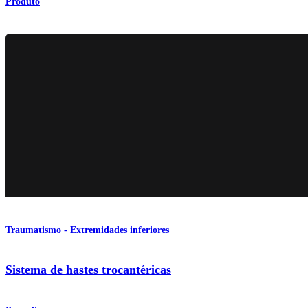
Produto
Traumatismo - Extremidades inferiores
Sistema de hastes trocantéricas