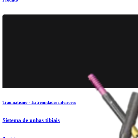
Produto
Traumatismo - Extremidades inferiores
Sistema de unhas tibiais