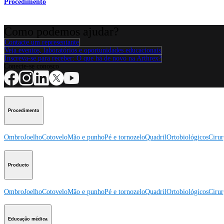
Procedimento
Como podemos ajudar?
Contacte um representante
Veja eventos, laboratórios e oportunidades educacionais
Inscreva-se para receber: O que há de novo na Arthrex?
Conecte-se conosco
Procedimento
Ombro
Joelho
Cotovelo
Mão e punho
Pé e tornozelo
Quadril
Ortobiológicos
Cirur
Producto
Ombro
Joelho
Cotovelo
Mão e punho
Pé e tornozelo
Quadril
Ortobiológicos
Cirur
Educação médica