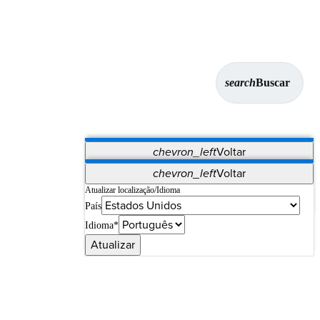
search
Buscar
chevron_left
Voltar
Aplicativos
chevron_left
Voltar
Vet Systems
OrthoPedia Patient
SAP
Atualizar localização/Idioma
País
Supplier Portal
Synergy Imaging & Resection
Idioma*
Atualizar