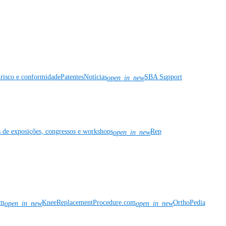
risco e conformidade
Patentes
Notícias
SBA Support
open_in_new
s de exposições, congressos e workshops
Rep
open_in_new
om
KneeReplacementProcedure.com
OrthoPedia
open_in_new
open_in_new