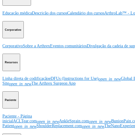
Educação médica
Descrição dos cursos
Calendário dos cursos
ArthroLab™ - Lo
Corporativo
Corporativo
Sobre a Arthrex
Eventos comunitários
Divulgação da cadeia de sup
Recursos
Linha direta de codificação
eDFUs (Instructions for Use)
Global 
open_in_new
Site
The Arthrex Surgeon App
open_in_new
Paciente
Paciente - Página
inicial
ACLTear.com
AnkleSprain.com
BunionPain.
open_in_new
open_in_new
Patient
ShoulderReplacement.com
TheNanoExperie
open_in_new
open_in_new