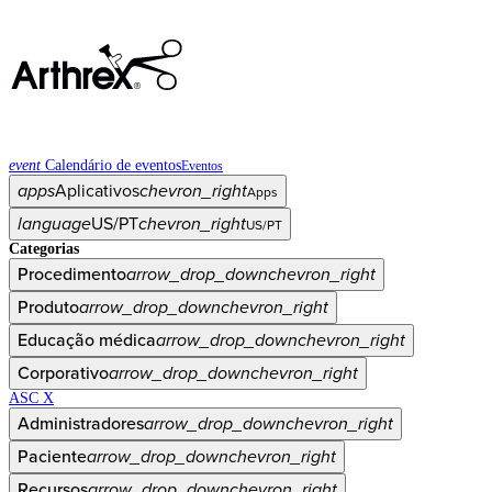
event
Calendário de eventos
Eventos
apps
Aplicativos
chevron_right
Apps
language
US/PT
chevron_right
US/PT
Categorias
Procedimento
arrow_drop_down
chevron_right
Produto
arrow_drop_down
chevron_right
Educação médica
arrow_drop_down
chevron_right
Corporativo
arrow_drop_down
chevron_right
ASC X
Administradores
arrow_drop_down
chevron_right
Paciente
arrow_drop_down
chevron_right
Recursos
arrow_drop_down
chevron_right