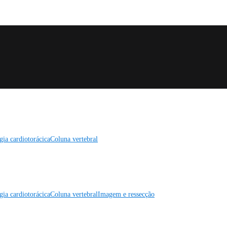
gia cardiotorácica
Coluna vertebral
gia cardiotorácica
Coluna vertebral
Imagem e ressecção