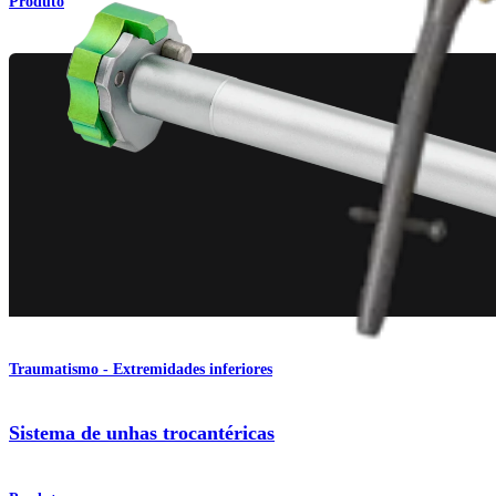
Produto
Traumatismo - Extremidades inferiores
Sistema de unhas trocantéricas