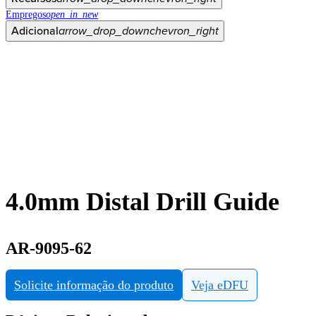
Empregos
open_in_new
Adicional
arrow_drop_down
chevron_right
4.0mm Distal Drill Guide
AR-9095-62
Solicite informação do produto
Veja eDFU