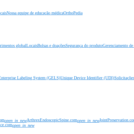
cais
Nossa equipe de educação médica
OrthoPedia
rimentos global
Locais
Bolsas e doações
Segurança do produto
Gerenciamento de 
Enterprise Labeling System (GELS)
Unique Device Identifier (UDI)
Solicitaçõe
com
ArthrexEndoscopicSpine.com
JointPreservation.c
open_in_new
open_in_new
nce.com
open_in_new