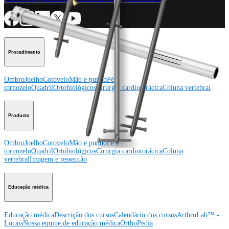
Conecte-se conosco
Procedimento
Ombro
Joelho
Cotovelo
Mão e punho
Pé e
tornozelo
Quadril
Ortobiológicos
Cirurgia cardiotorácica
Coluna vertebral
Producto
Ombro
Joelho
Cotovelo
Mão e punho
Pé e
tornozelo
Quadril
Ortobiológicos
Cirurgia cardiotorácica
Coluna
vertebral
Imagem e ressecção
Educação médica
Educação médica
Descrição dos cursos
Calendário dos cursos
ArthroLab™ -
Locais
Nossa equipe de educação médica
OrthoPedia