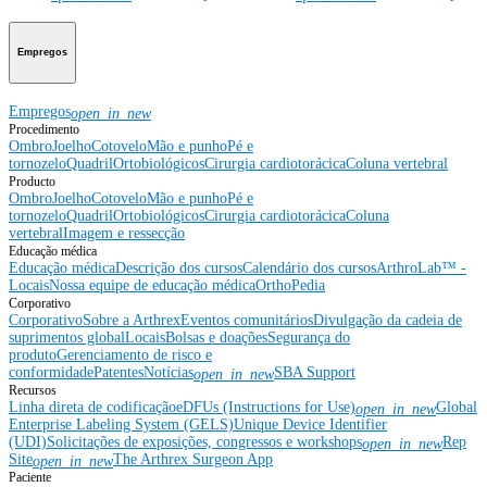
Empregos
Empregos
open_in_new
Procedimento
Ombro
Joelho
Cotovelo
Mão e punho
Pé e
tornozelo
Quadril
Ortobiológicos
Cirurgia cardiotorácica
Coluna vertebral
Producto
Ombro
Joelho
Cotovelo
Mão e punho
Pé e
tornozelo
Quadril
Ortobiológicos
Cirurgia cardiotorácica
Coluna
vertebral
Imagem e ressecção
Educação médica
Educação médica
Descrição dos cursos
Calendário dos cursos
ArthroLab™ -
Locais
Nossa equipe de educação médica
OrthoPedia
Corporativo
Corporativo
Sobre a Arthrex
Eventos comunitários
Divulgação da cadeia de
suprimentos global
Locais
Bolsas e doações
Segurança do
produto
Gerenciamento de risco e
conformidade
Patentes
Notícias
SBA Support
open_in_new
Recursos
Linha direta de codificação
eDFUs (Instructions for Use)
Global
open_in_new
Enterprise Labeling System (GELS)
Unique Device Identifier
(UDI)
Solicitações de exposições, congressos e workshops
Rep
open_in_new
Site
The Arthrex Surgeon App
open_in_new
Paciente