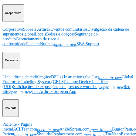
Corporativo
Corporativo
Sobre a Arthrex
Eventos comunitários
Divulgação da cadeia de
suprimentos global
Locais
Bolsas e doações
Segurança do
produto
Gerenciamento de risco e
conformidade
Patentes
Notícias
SBA Support
open_in_new
Recursos
Linha direta de codificação
eDFUs (Instructions for Use)
Global
open_in_new
Enterprise Labeling System (GELS)
Unique Device Identifier
(UDI)
Solicitações de exposições, congressos e workshops
Rep
open_in_new
Site
The Arthrex Surgeon App
open_in_new
Paciente
Paciente - Página
inicial
ACLTear.com
AnkleSprain.com
BunionPain.
open_in_new
open_in_new
Patient
ShoulderReplacement.com
TheNanoExperie
open_in_new
open_in_new