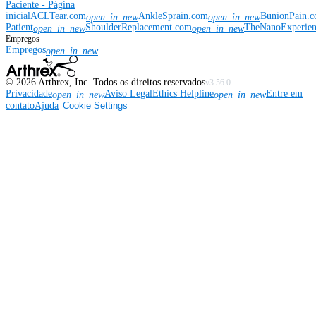
Paciente - Página
inicial
ACLTear.com
AnkleSprain.com
BunionPain.
open_in_new
open_in_new
Patient
ShoulderReplacement.com
TheNanoExperie
open_in_new
open_in_new
Empregos
Empregos
open_in_new
©
2026
Arthrex, Inc. Todos os direitos reservados
v3.56.0
Privacidade
Aviso Legal
Ethics Helpline
Entre em
open_in_new
open_in_new
contato
Ajuda
Cookie Settings