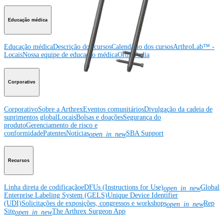
Educação médica
Educação médica
Descrição dos cursos
Calendário dos cursos
ArthroLab™ -
Locais
Nossa equipe de educação médica
OrthoPedia
Corporativo
Corporativo
Sobre a Arthrex
Eventos comunitários
Divulgação da cadeia de
suprimentos global
Locais
Bolsas e doações
Segurança do
produto
Gerenciamento de risco e
conformidade
Patentes
Notícias
SBA Support
open_in_new
Recursos
Linha direta de codificação
eDFUs (Instructions for Use)
Global
open_in_new
Enterprise Labeling System (GELS)
Unique Device Identifier
(UDI)
Solicitações de exposições, congressos e workshops
Rep
open_in_new
Site
The Arthrex Surgeon App
open_in_new