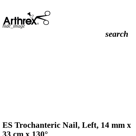
hide_image
search
ES Trochanteric Nail, Left, 14 mm x
33 cm x 130°