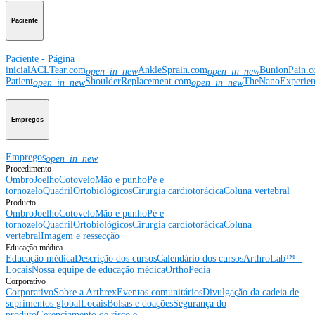
Paciente
Paciente - Página
inicial
ACLTear.com
AnkleSprain.com
BunionPain.
open_in_new
open_in_new
Patient
ShoulderReplacement.com
TheNanoExperie
open_in_new
open_in_new
Empregos
Empregos
open_in_new
Procedimento
Ombro
Joelho
Cotovelo
Mão e punho
Pé e
tornozelo
Quadril
Ortobiológicos
Cirurgia cardiotorácica
Coluna vertebral
Producto
Ombro
Joelho
Cotovelo
Mão e punho
Pé e
tornozelo
Quadril
Ortobiológicos
Cirurgia cardiotorácica
Coluna
vertebral
Imagem e ressecção
Educação médica
Educação médica
Descrição dos cursos
Calendário dos cursos
ArthroLab™ -
Locais
Nossa equipe de educação médica
OrthoPedia
Corporativo
Corporativo
Sobre a Arthrex
Eventos comunitários
Divulgação da cadeia de
suprimentos global
Locais
Bolsas e doações
Segurança do
produto
Gerenciamento de risco e