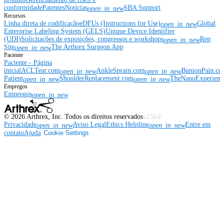
conformidade
Patentes
Notícias
SBA Support
open_in_new
Recursos
Linha direta de codificação
eDFUs (Instructions for Use)
Global
open_in_new
Enterprise Labeling System (GELS)
Unique Device Identifier
(UDI)
Solicitações de exposições, congressos e workshops
Rep
open_in_new
Site
The Arthrex Surgeon App
open_in_new
Paciente
Paciente - Página
inicial
ACLTear.com
AnkleSprain.com
BunionPain.
open_in_new
open_in_new
Patient
ShoulderReplacement.com
TheNanoExperie
open_in_new
open_in_new
Empregos
Empregos
open_in_new
©
2026
Arthrex, Inc. Todos os direitos reservados
v3.56.0
Privacidade
Aviso Legal
Ethics Helpline
Entre em
open_in_new
open_in_new
contato
Ajuda
Cookie Settings