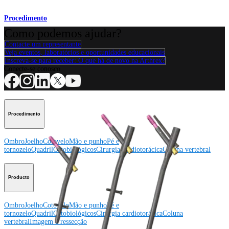
Procedimento
Como podemos ajudar?
Contacte um representante
Veja eventos, laboratórios e oportunidades educacionais
Inscreva-se para receber: O que há de novo na Arthrex?
Conecte-se conosco
Procedimento
Ombro
Joelho
Cotovelo
Mão e punho
Pé e
tornozelo
Quadril
Ortobiológicos
Cirurgia cardiotorácica
Coluna vertebral
Producto
Ombro
Joelho
Cotovelo
Mão e punho
Pé e
tornozelo
Quadril
Ortobiológicos
Cirurgia cardiotorácica
Coluna
vertebral
Imagem e ressecção