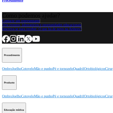
Procedimento
Como podemos ajudar?
Contacte um representante
Veja eventos, laboratórios e oportunidades educacionais
Inscreva-se para receber: O que há de novo na Arthrex?
Conecte-se conosco
Procedimento
Ombro
Joelho
Cotovelo
Mão e punho
Pé e tornozelo
Quadril
Ortobiológicos
Cirur
Producto
Ombro
Joelho
Cotovelo
Mão e punho
Pé e tornozelo
Quadril
Ortobiológicos
Cirur
Educação médica