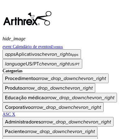
hide_image
event
Calendário de eventos
Eventos
apps
Aplicativos
chevron_right
Apps
language
US/PT
chevron_right
US/PT
Categorias
Procedimento
arrow_drop_down
chevron_right
Produto
arrow_drop_down
chevron_right
Educação médica
arrow_drop_down
chevron_right
Corporativo
arrow_drop_down
chevron_right
ASC X
Administradores
arrow_drop_down
chevron_right
Paciente
arrow_drop_down
chevron_right