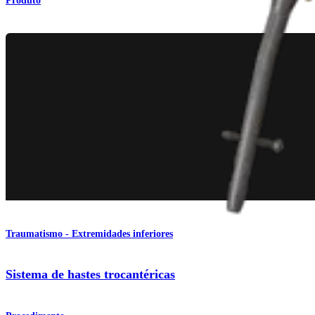
Produto
Traumatismo - Extremidades inferiores
Sistema de hastes trocantéricas