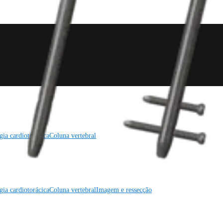
gia cardiotorácica
Coluna vertebral
gia cardiotorácica
Coluna vertebral
Imagem e ressecção