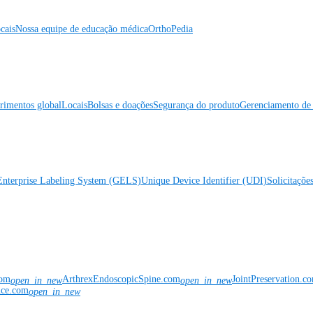
cais
Nossa equipe de educação médica
OrthoPedia
rimentos global
Locais
Bolsas e doações
Segurança do produto
Gerenciamento de 
Enterprise Labeling System (GELS)
Unique Device Identifier (UDI)
Solicitaçõe
com
ArthrexEndoscopicSpine.com
JointPreservation.c
open_in_new
open_in_new
nce.com
open_in_new