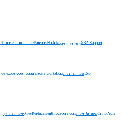
risco e conformidade
Patentes
Notícias
SBA Support
open_in_new
s de exposições, congressos e workshops
Rep
open_in_new
om
KneeReplacementProcedure.com
OrthoPedia
open_in_new
open_in_new