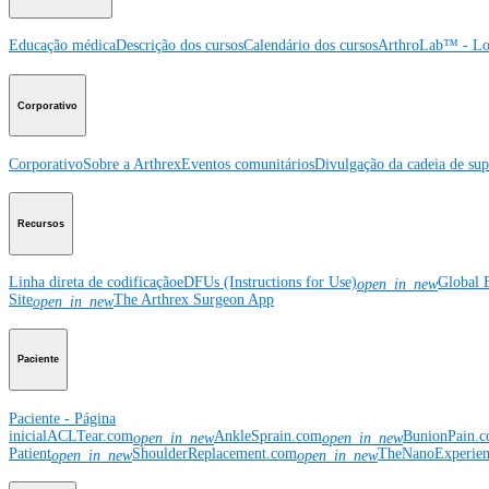
Educação médica
Descrição dos cursos
Calendário dos cursos
ArthroLab™ - Lo
Corporativo
Corporativo
Sobre a Arthrex
Eventos comunitários
Divulgação da cadeia de sup
Recursos
Linha direta de codificação
eDFUs (Instructions for Use)
Global 
open_in_new
Site
The Arthrex Surgeon App
open_in_new
Paciente
Paciente - Página
inicial
ACLTear.com
AnkleSprain.com
BunionPain.
open_in_new
open_in_new
Patient
ShoulderReplacement.com
TheNanoExperie
open_in_new
open_in_new