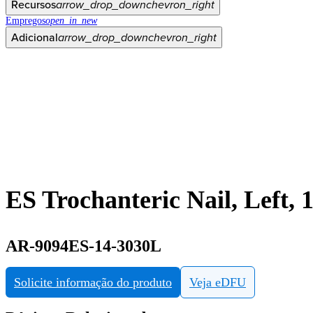
Recursos
arrow_drop_down
chevron_right
Empregos
open_in_new
Adicional
arrow_drop_down
chevron_right
ES Trochanteric Nail, Left,
AR-9094ES-14-3030L
Solicite informação do produto
Veja eDFU