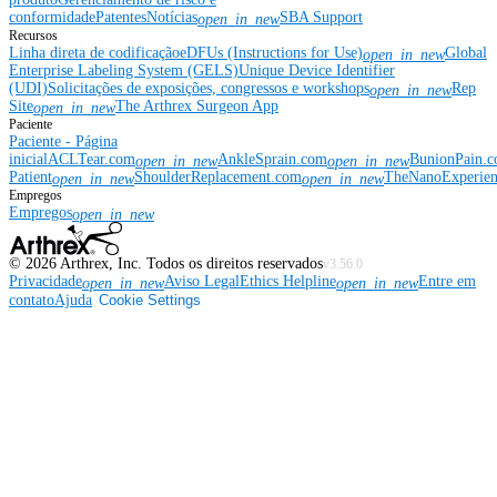
conformidade
Patentes
Notícias
SBA Support
open_in_new
Recursos
Linha direta de codificação
eDFUs (Instructions for Use)
Global
open_in_new
Enterprise Labeling System (GELS)
Unique Device Identifier
(UDI)
Solicitações de exposições, congressos e workshops
Rep
open_in_new
Site
The Arthrex Surgeon App
open_in_new
Paciente
Paciente - Página
inicial
ACLTear.com
AnkleSprain.com
BunionPain.
open_in_new
open_in_new
Patient
ShoulderReplacement.com
TheNanoExperie
open_in_new
open_in_new
Empregos
Empregos
open_in_new
©
2026
Arthrex, Inc. Todos os direitos reservados
v3.56.0
Privacidade
Aviso Legal
Ethics Helpline
Entre em
open_in_new
open_in_new
contato
Ajuda
Cookie Settings