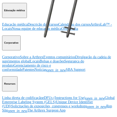
Educação médica
Educação médica
Descrição dos cursos
Calendário dos cursos
ArthroLab™ -
Locais
Nossa equipe de educação médica
OrthoPedia
Corporativo
Corporativo
Sobre a Arthrex
Eventos comunitários
Divulgação da cadeia de
suprimentos global
Locais
Bolsas e doações
Segurança do
produto
Gerenciamento de risco e
conformidade
Patentes
Notícias
SBA Support
open_in_new
Recursos
Linha direta de codificação
eDFUs (Instructions for Use)
Global
open_in_new
Enterprise Labeling System (GELS)
Unique Device Identifier
(UDI)
Solicitações de exposições, congressos e workshops
Rep
open_in_new
Site
The Arthrex Surgeon App
open_in_new