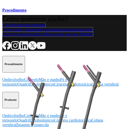
Procedimento
Como podemos ajudar?
Contacte um representante
Veja eventos, laboratórios e oportunidades educacionais
Inscreva-se para receber: O que há de novo na Arthrex?
Conecte-se conosco
Procedimento
Ombro
Joelho
Cotovelo
Mão e punho
Pé e
tornozelo
Quadril
Ortobiológicos
Cirurgia cardiotorácica
Coluna vertebral
Producto
Ombro
Joelho
Cotovelo
Mão e punho
Pé e
tornozelo
Quadril
Ortobiológicos
Cirurgia cardiotorácica
Coluna
vertebral
Imagem e ressecção