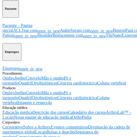
Paciente
Paciente - Página
inicial
ACLTear.com
AnkleSprain.com
BunionPain.
open_in_new
open_in_new
Patient
ShoulderReplacement.com
TheNanoExperie
open_in_new
open_in_new
Empregos
Empregos
open_in_new
Procedimento
Ombro
Joelho
Cotovelo
Mão e punho
Pé e
tornozelo
Quadril
Ortobiológicos
Cirurgia cardiotorácica
Coluna vertebral
Producto
Ombro
Joelho
Cotovelo
Mão e punho
Pé e
tornozelo
Quadril
Ortobiológicos
Cirurgia cardiotorácica
Coluna
vertebral
Imagem e ressecção
Educação médica
Educação médica
Descrição dos cursos
Calendário dos cursos
ArthroLab™ -
Locais
Nossa equipe de educação médica
OrthoPedia
Corporativo
Corporativo
Sobre a Arthrex
Eventos comunitários
Divulgação da cadeia de
suprimentos global
Locais
Bolsas e doações
Segurança do
produto
Gerenciamento de risco e