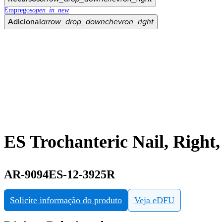
Empregos
open_in_new
Adicional
arrow_drop_down
chevron_right
ES Trochanteric Nail, Right
AR-9094ES-12-3925R
Solicite informação do produto
Veja eDFU