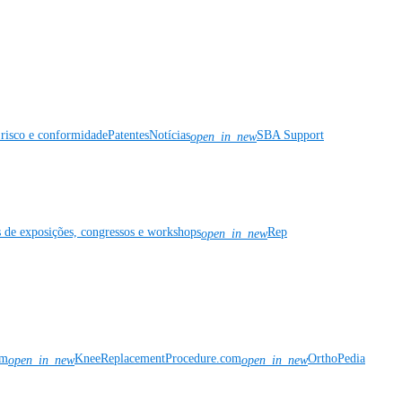
risco e conformidade
Patentes
Notícias
SBA Support
open_in_new
s de exposições, congressos e workshops
Rep
open_in_new
om
KneeReplacementProcedure.com
OrthoPedia
open_in_new
open_in_new