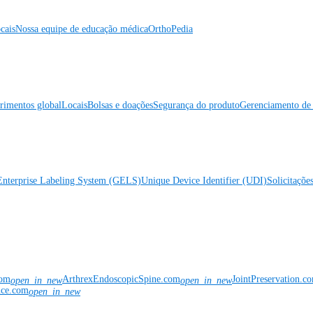
cais
Nossa equipe de educação médica
OrthoPedia
rimentos global
Locais
Bolsas e doações
Segurança do produto
Gerenciamento de 
Enterprise Labeling System (GELS)
Unique Device Identifier (UDI)
Solicitaçõe
com
ArthrexEndoscopicSpine.com
JointPreservation.c
open_in_new
open_in_new
nce.com
open_in_new