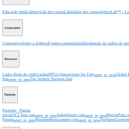
Educação médica
Descrição dos cursos
Calendário dos cursos
ArthroLab™ - Lo
Corporativo
Corporativo
Sobre a Arthrex
Eventos comunitários
Divulgação da cadeia de sup
Recursos
Linha direta de codificação
eDFUs (Instructions for Use)
Global 
open_in_new
Site
The Arthrex Surgeon App
open_in_new
Paciente
Paciente - Página
inicial
ACLTear.com
AnkleSprain.com
BunionPain.
open_in_new
open_in_new
Patient
ShoulderReplacement.com
TheNanoExperie
open_in_new
open_in_new