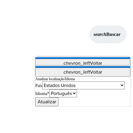
search
Buscar
chevron_left
Voltar
Aplicativos
chevron_left
Voltar
Vet Systems
OrthoPedia Patient
SAP
Atualizar localização/Idioma
País
Supplier Portal
Synergy Imaging & Resection
Idioma*
Atualizar