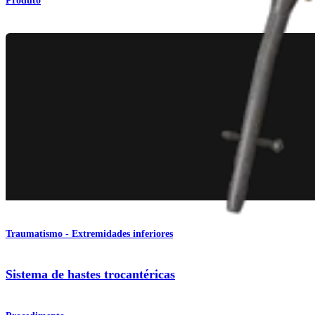
Produto
Traumatismo - Extremidades inferiores
Sistema de hastes trocantéricas