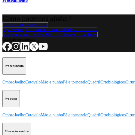
Procedimento
Como podemos ajudar?
Contacte um representante
Veja eventos, laboratórios e oportunidades educacionais
Inscreva-se para receber: O que há de novo na Arthrex?
Conecte-se conosco
Procedimento
Ombro
Joelho
Cotovelo
Mão e punho
Pé e tornozelo
Quadril
Ortobiológicos
Cirur
Producto
Ombro
Joelho
Cotovelo
Mão e punho
Pé e tornozelo
Quadril
Ortobiológicos
Cirur
Educação médica