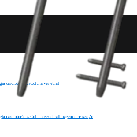
gia cardiotorácica
Coluna vertebral
gia cardiotorácica
Coluna vertebral
Imagem e ressecção