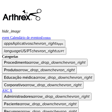
hide_image
event
Calendário de eventos
Eventos
apps
Aplicativos
chevron_right
Apps
language
US/PT
chevron_right
US/PT
Categorias
Procedimento
arrow_drop_down
chevron_right
Produto
arrow_drop_down
chevron_right
Educação médica
arrow_drop_down
chevron_right
Corporativo
arrow_drop_down
chevron_right
ASC X
Administradores
arrow_drop_down
chevron_right
Paciente
arrow_drop_down
chevron_right
Recursos
arrow_drop_down
chevron_right