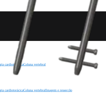
gia cardiotorácica
Coluna vertebral
gia cardiotorácica
Coluna vertebral
Imagem e ressecção