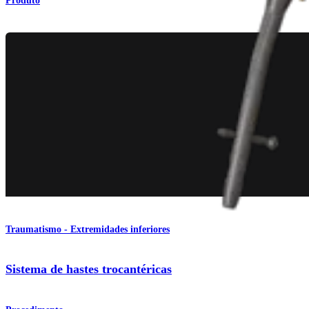
Produto
Traumatismo - Extremidades inferiores
Sistema de hastes trocantéricas