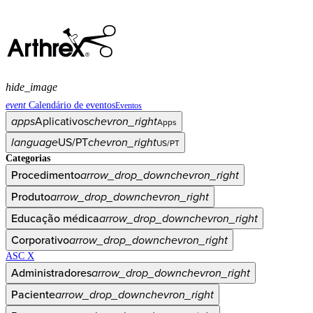
hide_image
event
Calendário de eventos
Eventos
apps
Aplicativos
chevron_right
Apps
language
US/PT
chevron_right
US/PT
Categorias
Procedimento
arrow_drop_down
chevron_right
Produto
arrow_drop_down
chevron_right
Educação médica
arrow_drop_down
chevron_right
Corporativo
arrow_drop_down
chevron_right
ASC X
Administradores
arrow_drop_down
chevron_right
Paciente
arrow_drop_down
chevron_right