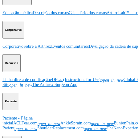
Educação médica
Descrição dos cursos
Calendário dos cursos
ArthroLab™ - Lo
Corporativo
Corporativo
Sobre a Arthrex
Eventos comunitários
Divulgação da cadeia de sup
Recursos
Linha direta de codificação
eDFUs (Instructions for Use)
Global 
open_in_new
Site
The Arthrex Surgeon App
open_in_new
Paciente
Paciente - Página
inicial
ACLTear.com
AnkleSprain.com
BunionPain.
open_in_new
open_in_new
Patient
ShoulderReplacement.com
TheNanoExperie
open_in_new
open_in_new