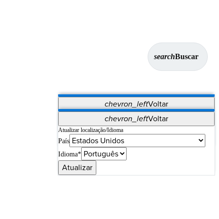
search
Buscar
chevron_left
Voltar
Aplicativos
chevron_left
Voltar
Vet Systems
OrthoPedia Patient
SAP
Atualizar localização/Idioma
País
Supplier Portal
Synergy Imaging & Resection
Idioma*
Atualizar