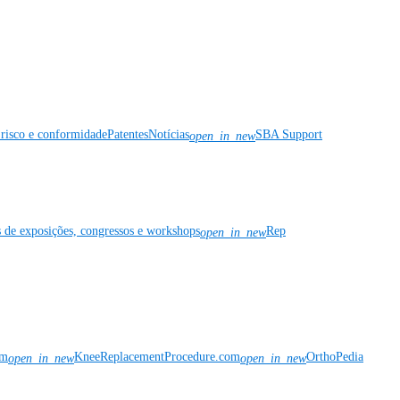
risco e conformidade
Patentes
Notícias
SBA Support
open_in_new
s de exposições, congressos e workshops
Rep
open_in_new
om
KneeReplacementProcedure.com
OrthoPedia
open_in_new
open_in_new