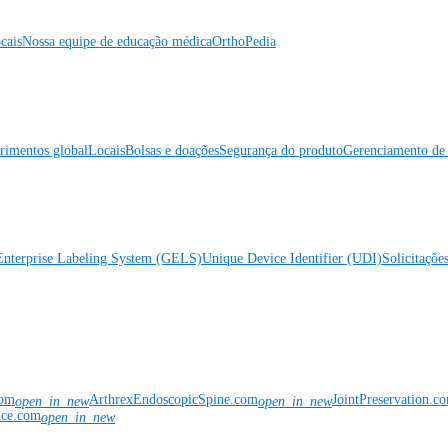
cais
Nossa equipe de educação médica
OrthoPedia
rimentos global
Locais
Bolsas e doações
Segurança do produto
Gerenciamento de 
Enterprise Labeling System (GELS)
Unique Device Identifier (UDI)
Solicitaçõe
com
ArthrexEndoscopicSpine.com
JointPreservation.c
open_in_new
open_in_new
nce.com
open_in_new