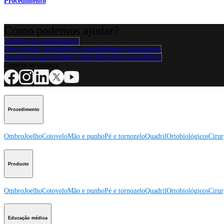
Procedimento
Como podemos ajudar?
Contacte um representante
Veja eventos, laboratórios e oportunidades educacionais
Inscreva-se para receber: O que há de novo na Arthrex?
Conecte-se conosco
Procedimento
Ombro
Joelho
Cotovelo
Mão e punho
Pé e tornozelo
Quadril
Ortobiológicos
Cirur
Producto
Ombro
Joelho
Cotovelo
Mão e punho
Pé e tornozelo
Quadril
Ortobiológicos
Cirur
Educação médica