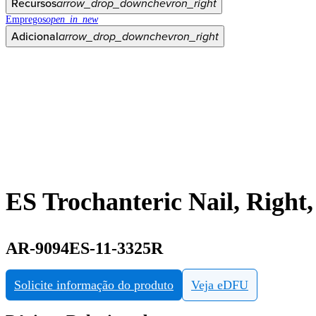
Recursos
arrow_drop_down
chevron_right
Empregos
open_in_new
Adicional
arrow_drop_down
chevron_right
ES Trochanteric Nail, Right
AR-9094ES-11-3325R
Solicite informação do produto
Veja eDFU