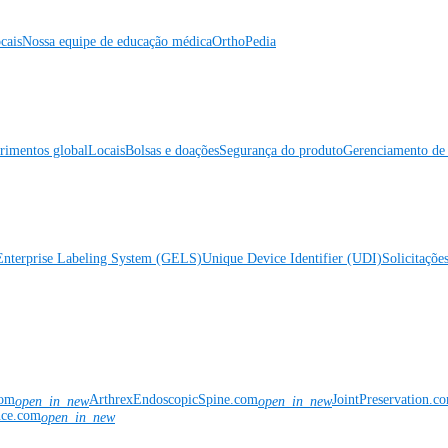
cais
Nossa equipe de educação médica
OrthoPedia
rimentos global
Locais
Bolsas e doações
Segurança do produto
Gerenciamento de 
Enterprise Labeling System (GELS)
Unique Device Identifier (UDI)
Solicitaçõe
com
ArthrexEndoscopicSpine.com
JointPreservation.c
open_in_new
open_in_new
nce.com
open_in_new