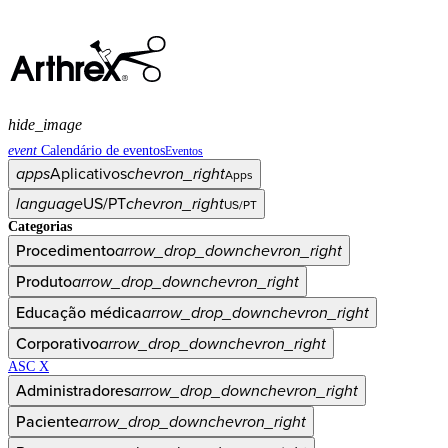
hide_image
event
Calendário de eventos
Eventos
apps
Aplicativos
chevron_right
Apps
language
US/PT
chevron_right
US/PT
Categorias
Procedimento
arrow_drop_down
chevron_right
Produto
arrow_drop_down
chevron_right
Educação médica
arrow_drop_down
chevron_right
Corporativo
arrow_drop_down
chevron_right
ASC X
Administradores
arrow_drop_down
chevron_right
Paciente
arrow_drop_down
chevron_right