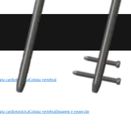
gia cardiotorácica
Coluna vertebral
gia cardiotorácica
Coluna vertebral
Imagem e ressecção