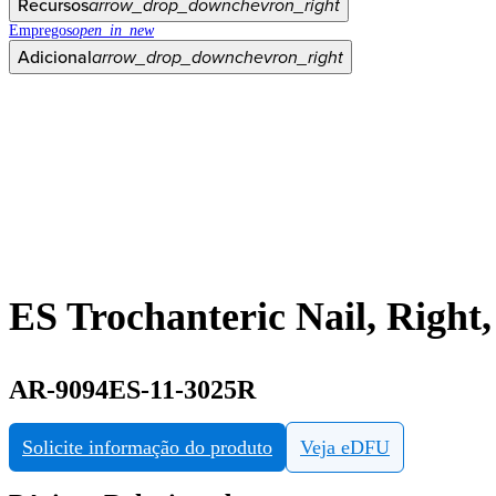
Recursos
arrow_drop_down
chevron_right
Empregos
open_in_new
Adicional
arrow_drop_down
chevron_right
ES Trochanteric Nail, Right
AR-9094ES-11-3025R
Solicite informação do produto
Veja eDFU