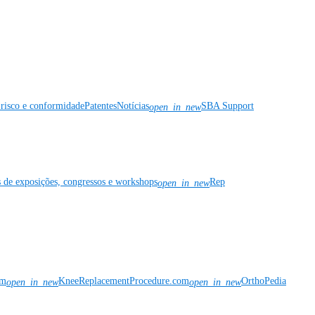
risco e conformidade
Patentes
Notícias
SBA Support
open_in_new
s de exposições, congressos e workshops
Rep
open_in_new
om
KneeReplacementProcedure.com
OrthoPedia
open_in_new
open_in_new