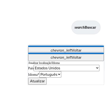
search
Buscar
chevron_left
Voltar
Aplicativos
chevron_left
Voltar
Vet Systems
OrthoPedia Patient
SAP
Atualizar localização/Idioma
País
Supplier Portal
Synergy Imaging & Resection
Idioma*
Atualizar