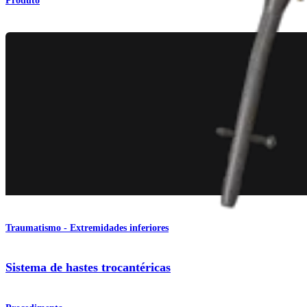
Produto
Traumatismo - Extremidades inferiores
Sistema de hastes trocantéricas