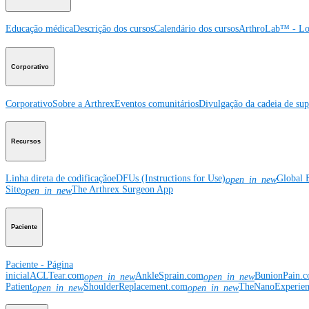
Educação médica
Descrição dos cursos
Calendário dos cursos
ArthroLab™ - Lo
Corporativo
Corporativo
Sobre a Arthrex
Eventos comunitários
Divulgação da cadeia de sup
Recursos
Linha direta de codificação
eDFUs (Instructions for Use)
Global 
open_in_new
Site
The Arthrex Surgeon App
open_in_new
Paciente
Paciente - Página
inicial
ACLTear.com
AnkleSprain.com
BunionPain.
open_in_new
open_in_new
Patient
ShoulderReplacement.com
TheNanoExperie
open_in_new
open_in_new