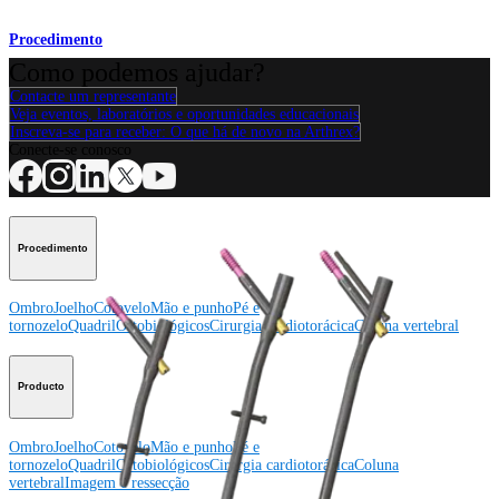
Procedimento
Como podemos ajudar?
Contacte um representante
Veja eventos, laboratórios e oportunidades educacionais
Inscreva-se para receber: O que há de novo na Arthrex?
Conecte-se conosco
Procedimento
Ombro
Joelho
Cotovelo
Mão e punho
Pé e
tornozelo
Quadril
Ortobiológicos
Cirurgia cardiotorácica
Coluna vertebral
Producto
Ombro
Joelho
Cotovelo
Mão e punho
Pé e
tornozelo
Quadril
Ortobiológicos
Cirurgia cardiotorácica
Coluna
vertebral
Imagem e ressecção