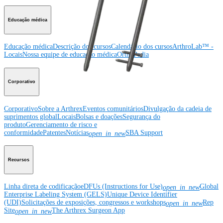
Educação médica
Educação médica
Descrição dos cursos
Calendário dos cursos
ArthroLab™ -
Locais
Nossa equipe de educação médica
OrthoPedia
Corporativo
Corporativo
Sobre a Arthrex
Eventos comunitários
Divulgação da cadeia de
suprimentos global
Locais
Bolsas e doações
Segurança do
produto
Gerenciamento de risco e
conformidade
Patentes
Notícias
SBA Support
open_in_new
Recursos
Linha direta de codificação
eDFUs (Instructions for Use)
Global
open_in_new
Enterprise Labeling System (GELS)
Unique Device Identifier
(UDI)
Solicitações de exposições, congressos e workshops
Rep
open_in_new
Site
The Arthrex Surgeon App
open_in_new