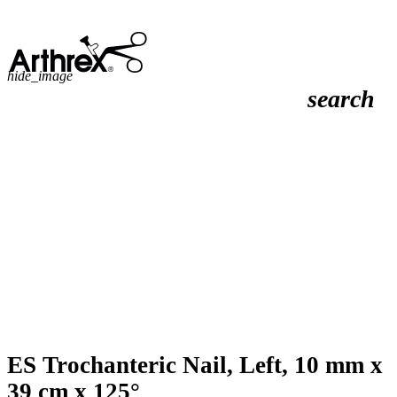
hide_image
search
ES Trochanteric Nail, Left, 10 mm x
39 cm x 125°