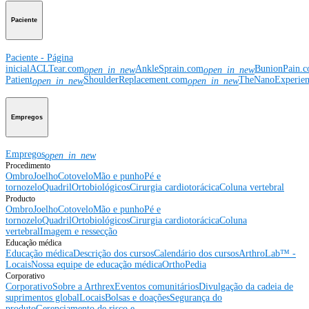
Paciente
Paciente - Página
inicial
ACLTear.com
AnkleSprain.com
BunionPain.
open_in_new
open_in_new
Patient
ShoulderReplacement.com
TheNanoExperie
open_in_new
open_in_new
Empregos
Empregos
open_in_new
Procedimento
Ombro
Joelho
Cotovelo
Mão e punho
Pé e
tornozelo
Quadril
Ortobiológicos
Cirurgia cardiotorácica
Coluna vertebral
Producto
Ombro
Joelho
Cotovelo
Mão e punho
Pé e
tornozelo
Quadril
Ortobiológicos
Cirurgia cardiotorácica
Coluna
vertebral
Imagem e ressecção
Educação médica
Educação médica
Descrição dos cursos
Calendário dos cursos
ArthroLab™ -
Locais
Nossa equipe de educação médica
OrthoPedia
Corporativo
Corporativo
Sobre a Arthrex
Eventos comunitários
Divulgação da cadeia de
suprimentos global
Locais
Bolsas e doações
Segurança do
produto
Gerenciamento de risco e