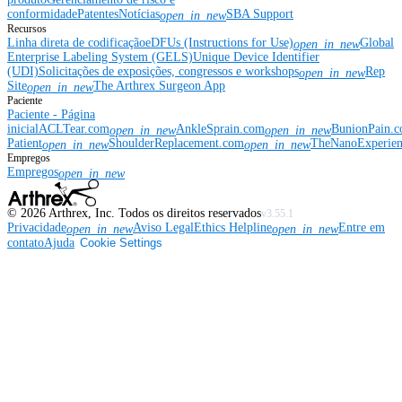
conformidade
Patentes
Notícias
SBA Support
open_in_new
Recursos
Linha direta de codificação
eDFUs (Instructions for Use)
Global
open_in_new
Enterprise Labeling System (GELS)
Unique Device Identifier
(UDI)
Solicitações de exposições, congressos e workshops
Rep
open_in_new
Site
The Arthrex Surgeon App
open_in_new
Paciente
Paciente - Página
inicial
ACLTear.com
AnkleSprain.com
BunionPain.
open_in_new
open_in_new
Patient
ShoulderReplacement.com
TheNanoExperie
open_in_new
open_in_new
Empregos
Empregos
open_in_new
©
2026
Arthrex, Inc. Todos os direitos reservados
v3.55.1
Privacidade
Aviso Legal
Ethics Helpline
Entre em
open_in_new
open_in_new
contato
Ajuda
Cookie Settings