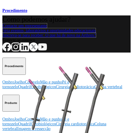
Procedimento
Como podemos ajudar?
Contacte um representante
Veja eventos, laboratórios e oportunidades educacionais
Inscreva-se para receber: O que há de novo na Arthrex?
Conecte-se conosco
Procedimento
Ombro
Joelho
Cotovelo
Mão e punho
Pé e
tornozelo
Quadril
Ortobiológicos
Cirurgia cardiotorácica
Coluna vertebral
Producto
Ombro
Joelho
Cotovelo
Mão e punho
Pé e
tornozelo
Quadril
Ortobiológicos
Cirurgia cardiotorácica
Coluna
vertebral
Imagem e ressecção