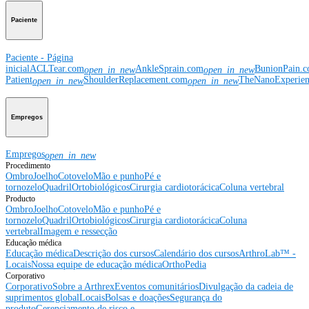
Paciente
Paciente - Página
inicial
ACLTear.com
AnkleSprain.com
BunionPain.
open_in_new
open_in_new
Patient
ShoulderReplacement.com
TheNanoExperie
open_in_new
open_in_new
Empregos
Empregos
open_in_new
Procedimento
Ombro
Joelho
Cotovelo
Mão e punho
Pé e
tornozelo
Quadril
Ortobiológicos
Cirurgia cardiotorácica
Coluna vertebral
Producto
Ombro
Joelho
Cotovelo
Mão e punho
Pé e
tornozelo
Quadril
Ortobiológicos
Cirurgia cardiotorácica
Coluna
vertebral
Imagem e ressecção
Educação médica
Educação médica
Descrição dos cursos
Calendário dos cursos
ArthroLab™ -
Locais
Nossa equipe de educação médica
OrthoPedia
Corporativo
Corporativo
Sobre a Arthrex
Eventos comunitários
Divulgação da cadeia de
suprimentos global
Locais
Bolsas e doações
Segurança do
produto
Gerenciamento de risco e