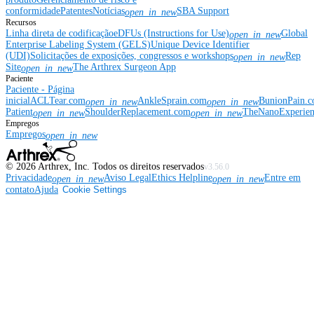
conformidade
Patentes
Notícias
SBA Support
open_in_new
Recursos
Linha direta de codificação
eDFUs (Instructions for Use)
Global
open_in_new
Enterprise Labeling System (GELS)
Unique Device Identifier
(UDI)
Solicitações de exposições, congressos e workshops
Rep
open_in_new
Site
The Arthrex Surgeon App
open_in_new
Paciente
Paciente - Página
inicial
ACLTear.com
AnkleSprain.com
BunionPain.
open_in_new
open_in_new
Patient
ShoulderReplacement.com
TheNanoExperie
open_in_new
open_in_new
Empregos
Empregos
open_in_new
©
2026
Arthrex, Inc. Todos os direitos reservados
v3.56.0
Privacidade
Aviso Legal
Ethics Helpline
Entre em
open_in_new
open_in_new
contato
Ajuda
Cookie Settings