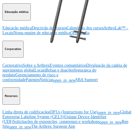
Educação médica
Educação médica
Descrição dos cursos
Calendário dos cursos
ArthroLab™ -
Locais
Nossa equipe de educação médica
OrthoPedia
Corporativo
Corporativo
Sobre a Arthrex
Eventos comunitários
Divulgação da cadeia de
suprimentos global
Locais
Bolsas e doações
Segurança do
produto
Gerenciamento de risco e
conformidade
Patentes
Notícias
SBA Support
open_in_new
Recursos
Linha direta de codificação
eDFUs (Instructions for Use)
Global
open_in_new
Enterprise Labeling System (GELS)
Unique Device Identifier
(UDI)
Solicitações de exposições, congressos e workshops
Rep
open_in_new
Site
The Arthrex Surgeon App
open_in_new