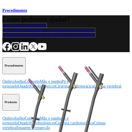
Procedimento
Como podemos ajudar?
Contacte um representante
Veja eventos, laboratórios e oportunidades educacionais
Inscreva-se para receber: O que há de novo na Arthrex?
Conecte-se conosco
Procedimento
Ombro
Joelho
Cotovelo
Mão e punho
Pé e
tornozelo
Quadril
Ortobiológicos
Cirurgia cardiotorácica
Coluna vertebral
Producto
Ombro
Joelho
Cotovelo
Mão e punho
Pé e
tornozelo
Quadril
Ortobiológicos
Cirurgia cardiotorácica
Coluna
vertebral
Imagem e ressecção