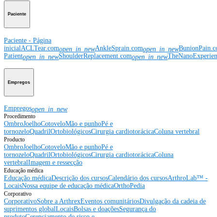
Paciente
Paciente - Página
inicial
ACLTear.com
AnkleSprain.com
BunionPain.
open_in_new
open_in_new
Patient
ShoulderReplacement.com
TheNanoExperie
open_in_new
open_in_new
Empregos
Empregos
open_in_new
Procedimento
Ombro
Joelho
Cotovelo
Mão e punho
Pé e
tornozelo
Quadril
Ortobiológicos
Cirurgia cardiotorácica
Coluna vertebral
Producto
Ombro
Joelho
Cotovelo
Mão e punho
Pé e
tornozelo
Quadril
Ortobiológicos
Cirurgia cardiotorácica
Coluna
vertebral
Imagem e ressecção
Educação médica
Educação médica
Descrição dos cursos
Calendário dos cursos
ArthroLab™ -
Locais
Nossa equipe de educação médica
OrthoPedia
Corporativo
Corporativo
Sobre a Arthrex
Eventos comunitários
Divulgação da cadeia de
suprimentos global
Locais
Bolsas e doações
Segurança do
produto
Gerenciamento de risco e