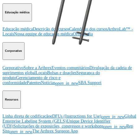
Educação médica
Educação médica
Descrição dos cursos
Calendário dos cursos
ArthroLab™ -
Locais
Nossa equipe de educação médica
OrthoPedia
Corporativo
Corporativo
Sobre a Arthrex
Eventos comunitários
Divulgação da cadeia de
suprimentos global
Locais
Bolsas e doações
Segurança do
produto
Gerenciamento de risco e
conformidade
Patentes
Notícias
SBA Support
open_in_new
Recursos
Linha direta de codificação
eDFUs (Instructions for Use)
Global
open_in_new
Enterprise Labeling System (GELS)
Unique Device Identifier
(UDI)
Solicitações de exposições, congressos e workshops
Rep
open_in_new
Site
The Arthrex Surgeon App
open_in_new