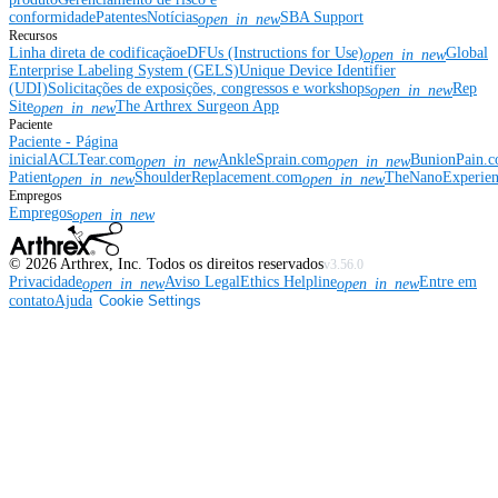
conformidade
Patentes
Notícias
SBA Support
open_in_new
Recursos
Linha direta de codificação
eDFUs (Instructions for Use)
Global
open_in_new
Enterprise Labeling System (GELS)
Unique Device Identifier
(UDI)
Solicitações de exposições, congressos e workshops
Rep
open_in_new
Site
The Arthrex Surgeon App
open_in_new
Paciente
Paciente - Página
inicial
ACLTear.com
AnkleSprain.com
BunionPain.
open_in_new
open_in_new
Patient
ShoulderReplacement.com
TheNanoExperie
open_in_new
open_in_new
Empregos
Empregos
open_in_new
©
2026
Arthrex, Inc. Todos os direitos reservados
v3.56.0
Privacidade
Aviso Legal
Ethics Helpline
Entre em
open_in_new
open_in_new
contato
Ajuda
Cookie Settings