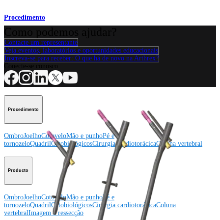
Procedimento
Como podemos ajudar?
Contacte um representante
Veja eventos, laboratórios e oportunidades educacionais
Inscreva-se para receber: O que há de novo na Arthrex?
Conecte-se conosco
Procedimento
Ombro
Joelho
Cotovelo
Mão e punho
Pé e
tornozelo
Quadril
Ortobiológicos
Cirurgia cardiotorácica
Coluna vertebral
Producto
Ombro
Joelho
Cotovelo
Mão e punho
Pé e
tornozelo
Quadril
Ortobiológicos
Cirurgia cardiotorácica
Coluna
vertebral
Imagem e ressecção