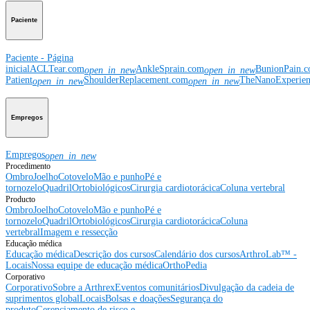
Paciente
Paciente - Página
inicial
ACLTear.com
AnkleSprain.com
BunionPain.
open_in_new
open_in_new
Patient
ShoulderReplacement.com
TheNanoExperie
open_in_new
open_in_new
Empregos
Empregos
open_in_new
Procedimento
Ombro
Joelho
Cotovelo
Mão e punho
Pé e
tornozelo
Quadril
Ortobiológicos
Cirurgia cardiotorácica
Coluna vertebral
Producto
Ombro
Joelho
Cotovelo
Mão e punho
Pé e
tornozelo
Quadril
Ortobiológicos
Cirurgia cardiotorácica
Coluna
vertebral
Imagem e ressecção
Educação médica
Educação médica
Descrição dos cursos
Calendário dos cursos
ArthroLab™ -
Locais
Nossa equipe de educação médica
OrthoPedia
Corporativo
Corporativo
Sobre a Arthrex
Eventos comunitários
Divulgação da cadeia de
suprimentos global
Locais
Bolsas e doações
Segurança do
produto
Gerenciamento de risco e