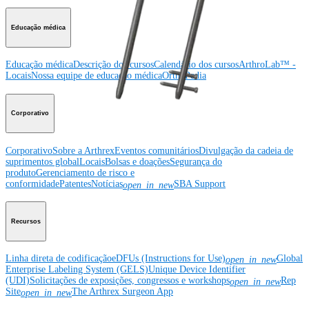
Educação médica
Educação médica
Descrição dos cursos
Calendário dos cursos
ArthroLab™ -
Locais
Nossa equipe de educação médica
OrthoPedia
Corporativo
Corporativo
Sobre a Arthrex
Eventos comunitários
Divulgação da cadeia de
suprimentos global
Locais
Bolsas e doações
Segurança do
produto
Gerenciamento de risco e
conformidade
Patentes
Notícias
SBA Support
open_in_new
Recursos
Linha direta de codificação
eDFUs (Instructions for Use)
Global
open_in_new
Enterprise Labeling System (GELS)
Unique Device Identifier
(UDI)
Solicitações de exposições, congressos e workshops
Rep
open_in_new
Site
The Arthrex Surgeon App
open_in_new