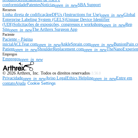
conformidade
Patentes
Notícias
SBA Support
open_in_new
Recursos
Linha direta de codificação
eDFUs (Instructions for Use)
Global
open_in_new
Enterprise Labeling System (GELS)
Unique Device Identifier
(UDI)
Solicitações de exposições, congressos e workshops
Rep
open_in_new
Site
The Arthrex Surgeon App
open_in_new
Paciente
Paciente - Página
inicial
ACLTear.com
AnkleSprain.com
BunionPain.
open_in_new
open_in_new
Patient
ShoulderReplacement.com
TheNanoExperie
open_in_new
open_in_new
Empregos
Empregos
open_in_new
©
2026
Arthrex, Inc. Todos os direitos reservados
v3.56.0
Privacidade
Aviso Legal
Ethics Helpline
Entre em
open_in_new
open_in_new
contato
Ajuda
Cookie Settings