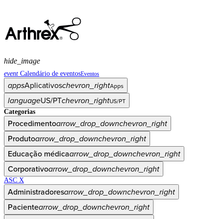
hide_image
event
Calendário de eventos
Eventos
apps
Aplicativos
chevron_right
Apps
language
US/PT
chevron_right
US/PT
Categorias
Procedimento
arrow_drop_down
chevron_right
Produto
arrow_drop_down
chevron_right
Educação médica
arrow_drop_down
chevron_right
Corporativo
arrow_drop_down
chevron_right
ASC X
Administradores
arrow_drop_down
chevron_right
Paciente
arrow_drop_down
chevron_right