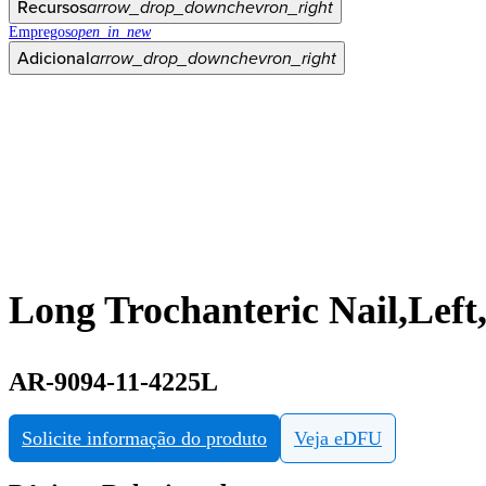
Recursos
arrow_drop_down
chevron_right
Empregos
open_in_new
Adicional
arrow_drop_down
chevron_right
Long Trochanteric Nail,Left
AR-9094-11-4225L
Solicite informação do produto
Veja eDFU