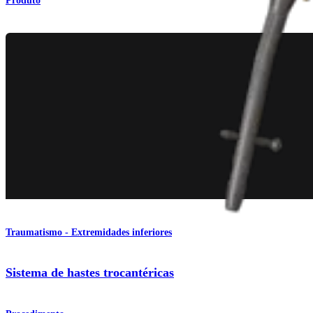
Produto
Traumatismo - Extremidades inferiores
Sistema de hastes trocantéricas