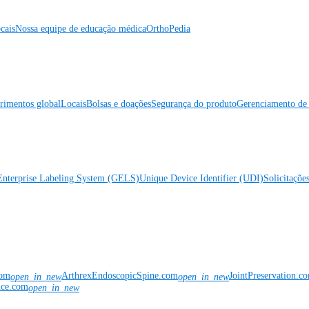
cais
Nossa equipe de educação médica
OrthoPedia
rimentos global
Locais
Bolsas e doações
Segurança do produto
Gerenciamento de 
Enterprise Labeling System (GELS)
Unique Device Identifier (UDI)
Solicitaçõe
com
ArthrexEndoscopicSpine.com
JointPreservation.c
open_in_new
open_in_new
nce.com
open_in_new