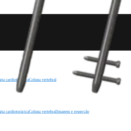
gia cardiotorácica
Coluna vertebral
gia cardiotorácica
Coluna vertebral
Imagem e ressecção