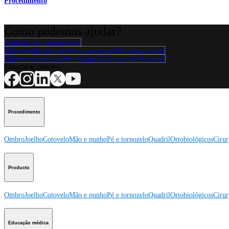
Procedimento
Como podemos ajudar?
Contacte um representante
Veja eventos, laboratórios e oportunidades educacionais
Inscreva-se para receber: O que há de novo na Arthrex?
Conecte-se conosco
Procedimento
Ombro
Joelho
Cotovelo
Mão e punho
Pé e tornozelo
Quadril
Ortobiológicos
Cirur
Producto
Ombro
Joelho
Cotovelo
Mão e punho
Pé e tornozelo
Quadril
Ortobiológicos
Cirur
Educação médica