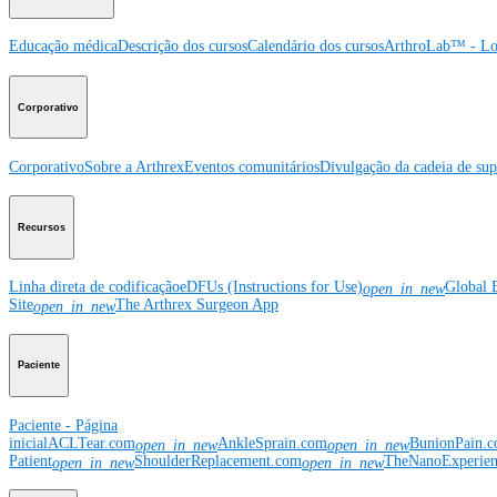
Educação médica
Descrição dos cursos
Calendário dos cursos
ArthroLab™ - Lo
Corporativo
Corporativo
Sobre a Arthrex
Eventos comunitários
Divulgação da cadeia de sup
Recursos
Linha direta de codificação
eDFUs (Instructions for Use)
Global 
open_in_new
Site
The Arthrex Surgeon App
open_in_new
Paciente
Paciente - Página
inicial
ACLTear.com
AnkleSprain.com
BunionPain.
open_in_new
open_in_new
Patient
ShoulderReplacement.com
TheNanoExperie
open_in_new
open_in_new