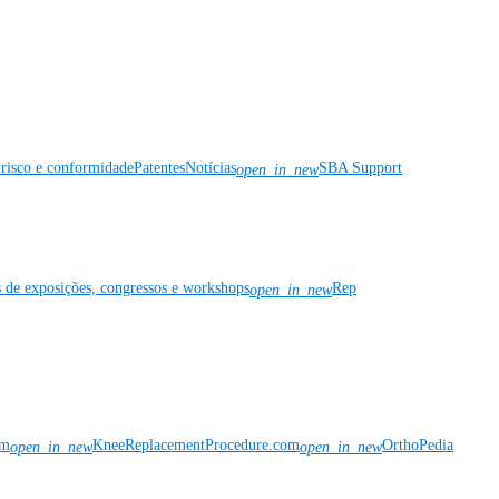
risco e conformidade
Patentes
Notícias
SBA Support
open_in_new
s de exposições, congressos e workshops
Rep
open_in_new
om
KneeReplacementProcedure.com
OrthoPedia
open_in_new
open_in_new