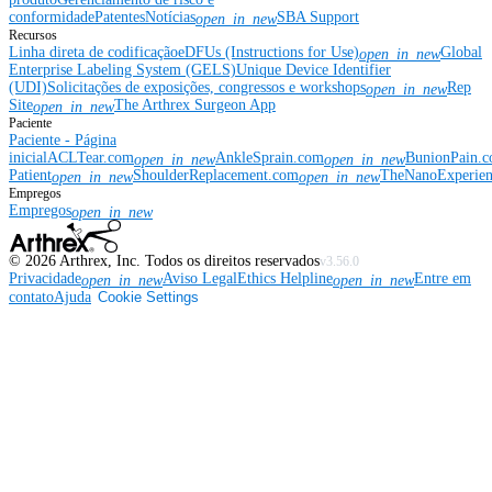
conformidade
Patentes
Notícias
SBA Support
open_in_new
Recursos
Linha direta de codificação
eDFUs (Instructions for Use)
Global
open_in_new
Enterprise Labeling System (GELS)
Unique Device Identifier
(UDI)
Solicitações de exposições, congressos e workshops
Rep
open_in_new
Site
The Arthrex Surgeon App
open_in_new
Paciente
Paciente - Página
inicial
ACLTear.com
AnkleSprain.com
BunionPain.
open_in_new
open_in_new
Patient
ShoulderReplacement.com
TheNanoExperie
open_in_new
open_in_new
Empregos
Empregos
open_in_new
©
2026
Arthrex, Inc. Todos os direitos reservados
v3.56.0
Privacidade
Aviso Legal
Ethics Helpline
Entre em
open_in_new
open_in_new
contato
Ajuda
Cookie Settings