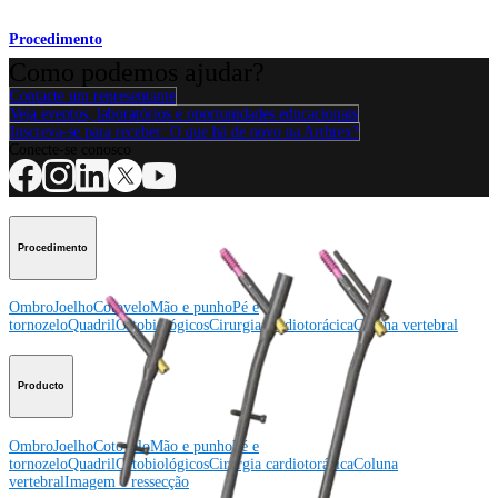
Procedimento
Como podemos ajudar?
Contacte um representante
Veja eventos, laboratórios e oportunidades educacionais
Inscreva-se para receber: O que há de novo na Arthrex?
Conecte-se conosco
Procedimento
Ombro
Joelho
Cotovelo
Mão e punho
Pé e
tornozelo
Quadril
Ortobiológicos
Cirurgia cardiotorácica
Coluna vertebral
Producto
Ombro
Joelho
Cotovelo
Mão e punho
Pé e
tornozelo
Quadril
Ortobiológicos
Cirurgia cardiotorácica
Coluna
vertebral
Imagem e ressecção