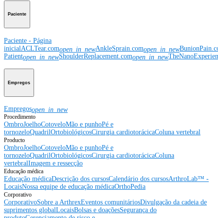
Paciente
Paciente - Página
inicial
ACLTear.com
AnkleSprain.com
BunionPain.
open_in_new
open_in_new
Patient
ShoulderReplacement.com
TheNanoExperie
open_in_new
open_in_new
Empregos
Empregos
open_in_new
Procedimento
Ombro
Joelho
Cotovelo
Mão e punho
Pé e
tornozelo
Quadril
Ortobiológicos
Cirurgia cardiotorácica
Coluna vertebral
Producto
Ombro
Joelho
Cotovelo
Mão e punho
Pé e
tornozelo
Quadril
Ortobiológicos
Cirurgia cardiotorácica
Coluna
vertebral
Imagem e ressecção
Educação médica
Educação médica
Descrição dos cursos
Calendário dos cursos
ArthroLab™ -
Locais
Nossa equipe de educação médica
OrthoPedia
Corporativo
Corporativo
Sobre a Arthrex
Eventos comunitários
Divulgação da cadeia de
suprimentos global
Locais
Bolsas e doações
Segurança do
produto
Gerenciamento de risco e