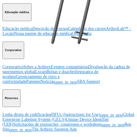
Educação médica
Educação médica
Descrição dos cursos
Calendário dos cursos
ArthroLab™ -
Locais
Nossa equipe de educação médica
OrthoPedia
Corporativo
Corporativo
Sobre a Arthrex
Eventos comunitários
Divulgação da cadeia de
suprimentos global
Locais
Bolsas e doações
Segurança do
produto
Gerenciamento de risco e
conformidade
Patentes
Notícias
SBA Support
open_in_new
Recursos
Linha direta de codificação
eDFUs (Instructions for Use)
Global
open_in_new
Enterprise Labeling System (GELS)
Unique Device Identifier
(UDI)
Solicitações de exposições, congressos e workshops
Rep
open_in_new
Site
The Arthrex Surgeon App
open_in_new