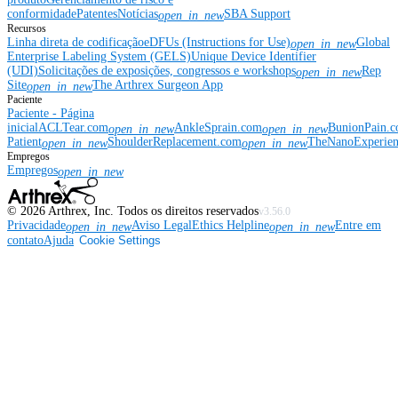
conformidade
Patentes
Notícias
SBA Support
open_in_new
Recursos
Linha direta de codificação
eDFUs (Instructions for Use)
Global
open_in_new
Enterprise Labeling System (GELS)
Unique Device Identifier
(UDI)
Solicitações de exposições, congressos e workshops
Rep
open_in_new
Site
The Arthrex Surgeon App
open_in_new
Paciente
Paciente - Página
inicial
ACLTear.com
AnkleSprain.com
BunionPain.
open_in_new
open_in_new
Patient
ShoulderReplacement.com
TheNanoExperie
open_in_new
open_in_new
Empregos
Empregos
open_in_new
©
2026
Arthrex, Inc. Todos os direitos reservados
v3.56.0
Privacidade
Aviso Legal
Ethics Helpline
Entre em
open_in_new
open_in_new
contato
Ajuda
Cookie Settings