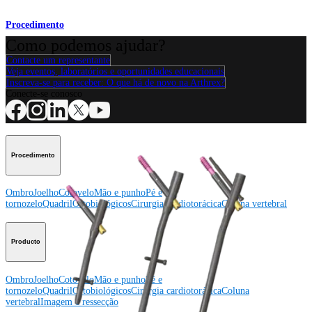
Procedimento
Como podemos ajudar?
Contacte um representante
Veja eventos, laboratórios e oportunidades educacionais
Inscreva-se para receber: O que há de novo na Arthrex?
Conecte-se conosco
Procedimento
Ombro
Joelho
Cotovelo
Mão e punho
Pé e
tornozelo
Quadril
Ortobiológicos
Cirurgia cardiotorácica
Coluna vertebral
Producto
Ombro
Joelho
Cotovelo
Mão e punho
Pé e
tornozelo
Quadril
Ortobiológicos
Cirurgia cardiotorácica
Coluna
vertebral
Imagem e ressecção