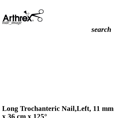
hide_image
search
Long Trochanteric Nail,Left, 11 mm
x 36 cm x 125°