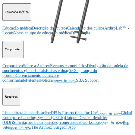
Educação médica
Educação médica
Descrição dos cursos
Calendário dos cursos
ArthroLab™ -
Locais
Nossa equipe de educação médica
OrthoPedia
Corporativo
Corporativo
Sobre a Arthrex
Eventos comunitários
Divulgação da cadeia de
suprimentos global
Locais
Bolsas e doações
Segurança do
produto
Gerenciamento de risco e
conformidade
Patentes
Notícias
SBA Support
open_in_new
Recursos
Linha direta de codificação
eDFUs (Instructions for Use)
Global
open_in_new
Enterprise Labeling System (GELS)
Unique Device Identifier
(UDI)
Solicitações de exposições, congressos e workshops
Rep
open_in_new
Site
The Arthrex Surgeon App
open_in_new