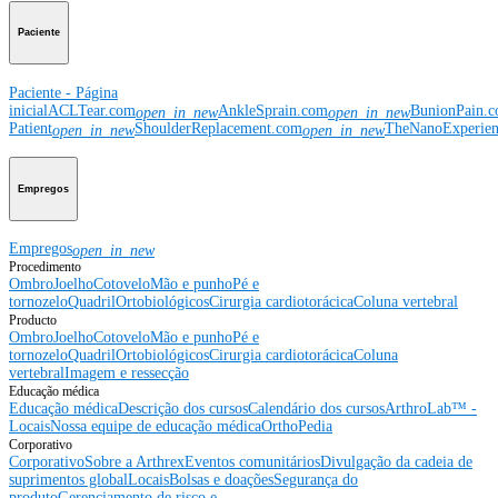
Paciente
Paciente - Página
inicial
ACLTear.com
AnkleSprain.com
BunionPain.
open_in_new
open_in_new
Patient
ShoulderReplacement.com
TheNanoExperie
open_in_new
open_in_new
Empregos
Empregos
open_in_new
Procedimento
Ombro
Joelho
Cotovelo
Mão e punho
Pé e
tornozelo
Quadril
Ortobiológicos
Cirurgia cardiotorácica
Coluna vertebral
Producto
Ombro
Joelho
Cotovelo
Mão e punho
Pé e
tornozelo
Quadril
Ortobiológicos
Cirurgia cardiotorácica
Coluna
vertebral
Imagem e ressecção
Educação médica
Educação médica
Descrição dos cursos
Calendário dos cursos
ArthroLab™ -
Locais
Nossa equipe de educação médica
OrthoPedia
Corporativo
Corporativo
Sobre a Arthrex
Eventos comunitários
Divulgação da cadeia de
suprimentos global
Locais
Bolsas e doações
Segurança do
produto
Gerenciamento de risco e