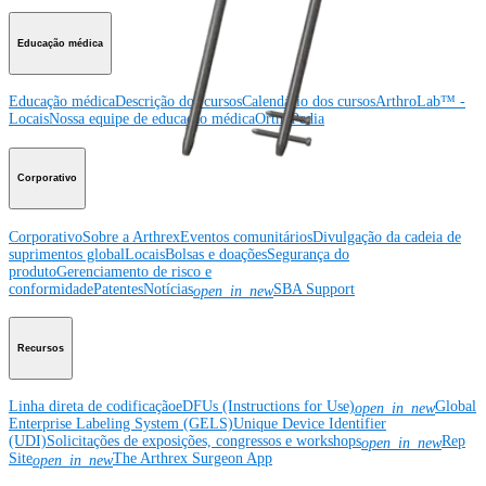
Educação médica
Educação médica
Descrição dos cursos
Calendário dos cursos
ArthroLab™ -
Locais
Nossa equipe de educação médica
OrthoPedia
Corporativo
Corporativo
Sobre a Arthrex
Eventos comunitários
Divulgação da cadeia de
suprimentos global
Locais
Bolsas e doações
Segurança do
produto
Gerenciamento de risco e
conformidade
Patentes
Notícias
SBA Support
open_in_new
Recursos
Linha direta de codificação
eDFUs (Instructions for Use)
Global
open_in_new
Enterprise Labeling System (GELS)
Unique Device Identifier
(UDI)
Solicitações de exposições, congressos e workshops
Rep
open_in_new
Site
The Arthrex Surgeon App
open_in_new