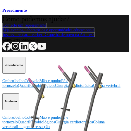
Procedimento
Como podemos ajudar?
Contacte um representante
Veja eventos, laboratórios e oportunidades educacionais
Inscreva-se para receber: O que há de novo na Arthrex?
Conecte-se conosco
Procedimento
Ombro
Joelho
Cotovelo
Mão e punho
Pé e
tornozelo
Quadril
Ortobiológicos
Cirurgia cardiotorácica
Coluna vertebral
Producto
Ombro
Joelho
Cotovelo
Mão e punho
Pé e
tornozelo
Quadril
Ortobiológicos
Cirurgia cardiotorácica
Coluna
vertebral
Imagem e ressecção