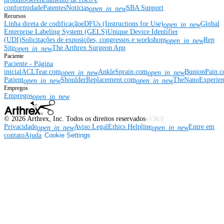
conformidade
Patentes
Notícias
SBA Support
open_in_new
Recursos
Linha direta de codificação
eDFUs (Instructions for Use)
Global
open_in_new
Enterprise Labeling System (GELS)
Unique Device Identifier
(UDI)
Solicitações de exposições, congressos e workshops
Rep
open_in_new
Site
The Arthrex Surgeon App
open_in_new
Paciente
Paciente - Página
inicial
ACLTear.com
AnkleSprain.com
BunionPain.
open_in_new
open_in_new
Patient
ShoulderReplacement.com
TheNanoExperie
open_in_new
open_in_new
Empregos
Empregos
open_in_new
©
2026
Arthrex, Inc. Todos os direitos reservados
v3.56.0
Privacidade
Aviso Legal
Ethics Helpline
Entre em
open_in_new
open_in_new
contato
Ajuda
Cookie Settings