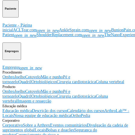
Paciente
Paciente - Página
inicial
ACLTear.com
AnkleSprain.com
BunionPain.
open_in_new
open_in_new
Patient
ShoulderReplacement.com
TheNanoExperie
open_in_new
open_in_new
Empregos
Empregos
open_in_new
Procedimento
Ombro
Joelho
Cotovelo
Mão e punho
Pé e
tornozelo
Quadril
Ortobiológicos
Cirurgia cardiotorácica
Coluna vertebral
Producto
Ombro
Joelho
Cotovelo
Mão e punho
Pé e
tornozelo
Quadril
Ortobiológicos
Cirurgia cardiotorácica
Coluna
vertebral
Imagem e ressecção
Educação médica
Educação médica
Descrição dos cursos
Calendário dos cursos
ArthroLab™ -
Locais
Nossa equipe de educação médica
OrthoPedia
Corporativo
Corporativo
Sobre a Arthrex
Eventos comunitários
Divulgação da cadeia de
suprimentos global
Locais
Bolsas e doações
Segurança do
produto
Gerenciamento de risco e