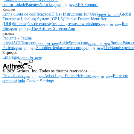
conformidade
Patentes
Notícias
SBA Support
open_in_new
Recursos
Linha direta de codificação
eDFUs (Instructions for Use)
Global
open_in_new
Enterprise Labeling System (GELS)
Unique Device Identifier
(UDI)
Solicitações de exposições, congressos e workshops
Rep
open_in_new
Site
The Arthrex Surgeon App
open_in_new
Paciente
Paciente - Página
inicial
ACLTear.com
AnkleSprain.com
BunionPain.
open_in_new
open_in_new
Patient
ShoulderReplacement.com
TheNanoExperie
open_in_new
open_in_new
Empregos
Empregos
open_in_new
©
2026
Arthrex, Inc. Todos os direitos reservados
v3.55.1
Privacidade
Aviso Legal
Ethics Helpline
Entre em
open_in_new
open_in_new
contato
Ajuda
Cookie Settings