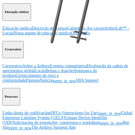
Educação médica
Educação médica
Descrição dos cursos
Calendário dos cursos
ArthroLab™ -
Locais
Nossa equipe de educação médica
OrthoPedia
Corporativo
Corporativo
Sobre a Arthrex
Eventos comunitários
Divulgação da cadeia de
suprimentos global
Locais
Bolsas e doações
Segurança do
produto
Gerenciamento de risco e
conformidade
Patentes
Notícias
SBA Support
open_in_new
Recursos
Linha direta de codificação
eDFUs (Instructions for Use)
Global
open_in_new
Enterprise Labeling System (GELS)
Unique Device Identifier
(UDI)
Solicitações de exposições, congressos e workshops
Rep
open_in_new
Site
The Arthrex Surgeon App
open_in_new