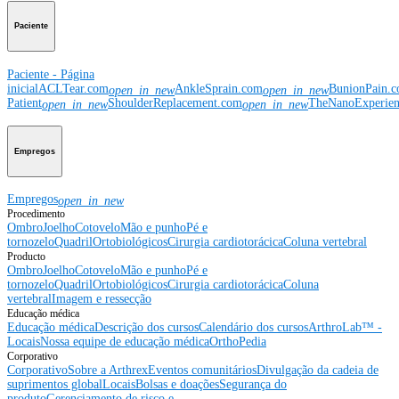
Paciente
Paciente - Página
inicial
ACLTear.com
AnkleSprain.com
BunionPain.
open_in_new
open_in_new
Patient
ShoulderReplacement.com
TheNanoExperie
open_in_new
open_in_new
Empregos
Empregos
open_in_new
Procedimento
Ombro
Joelho
Cotovelo
Mão e punho
Pé e
tornozelo
Quadril
Ortobiológicos
Cirurgia cardiotorácica
Coluna vertebral
Producto
Ombro
Joelho
Cotovelo
Mão e punho
Pé e
tornozelo
Quadril
Ortobiológicos
Cirurgia cardiotorácica
Coluna
vertebral
Imagem e ressecção
Educação médica
Educação médica
Descrição dos cursos
Calendário dos cursos
ArthroLab™ -
Locais
Nossa equipe de educação médica
OrthoPedia
Corporativo
Corporativo
Sobre a Arthrex
Eventos comunitários
Divulgação da cadeia de
suprimentos global
Locais
Bolsas e doações
Segurança do
produto
Gerenciamento de risco e