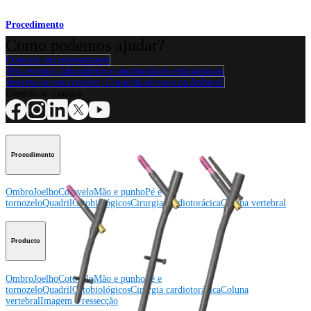
Procedimento
Como podemos ajudar?
Contacte um representante
Veja eventos, laboratórios e oportunidades educacionais
Inscreva-se para receber: O que há de novo na Arthrex?
Conecte-se conosco
Procedimento
Ombro
Joelho
Cotovelo
Mão e punho
Pé e
tornozelo
Quadril
Ortobiológicos
Cirurgia cardiotorácica
Coluna vertebral
Producto
Ombro
Joelho
Cotovelo
Mão e punho
Pé e
tornozelo
Quadril
Ortobiológicos
Cirurgia cardiotorácica
Coluna
vertebral
Imagem e ressecção