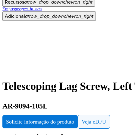
Recursos
arrow_drop_down
chevron_right
Empregos
open_in_new
Adicional
arrow_drop_down
chevron_right
Telescoping Lag Screw, Lef
AR-9094-105L
Solicite informação do produto
Veja eDFU