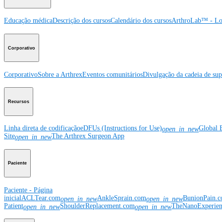
Educação médica
Descrição dos cursos
Calendário dos cursos
ArthroLab™ - Lo
Corporativo
Corporativo
Sobre a Arthrex
Eventos comunitários
Divulgação da cadeia de sup
Recursos
Linha direta de codificação
eDFUs (Instructions for Use)
Global 
open_in_new
Site
The Arthrex Surgeon App
open_in_new
Paciente
Paciente - Página
inicial
ACLTear.com
AnkleSprain.com
BunionPain.
open_in_new
open_in_new
Patient
ShoulderReplacement.com
TheNanoExperie
open_in_new
open_in_new