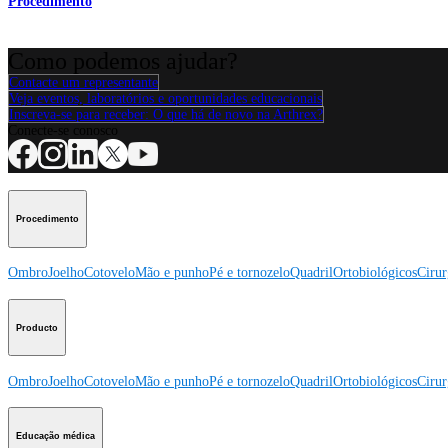
Procedimento
Como podemos ajudar?
Contacte um representante
Veja eventos, laboratórios e oportunidades educacionais
Inscreva-se para receber: O que há de novo na Arthrex?
Conecte-se conosco
Procedimento
Ombro
Joelho
Cotovelo
Mão e punho
Pé e tornozelo
Quadril
Ortobiológicos
Cirur
Producto
Ombro
Joelho
Cotovelo
Mão e punho
Pé e tornozelo
Quadril
Ortobiológicos
Cirur
Educação médica