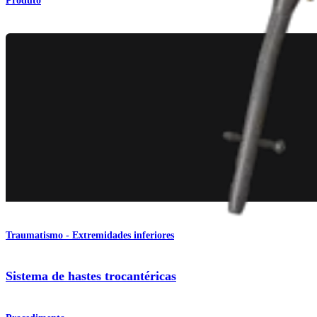
Produto
Traumatismo - Extremidades inferiores
Sistema de hastes trocantéricas