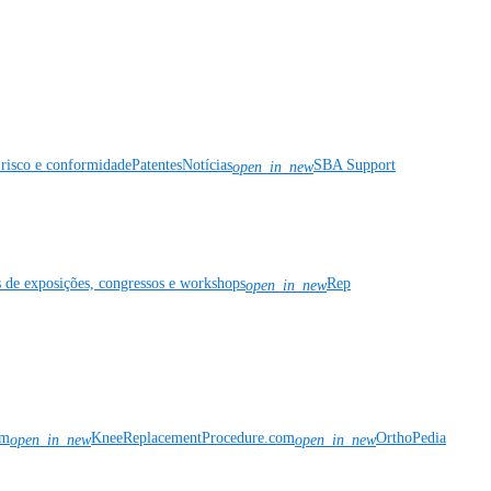
risco e conformidade
Patentes
Notícias
SBA Support
open_in_new
s de exposições, congressos e workshops
Rep
open_in_new
om
KneeReplacementProcedure.com
OrthoPedia
open_in_new
open_in_new