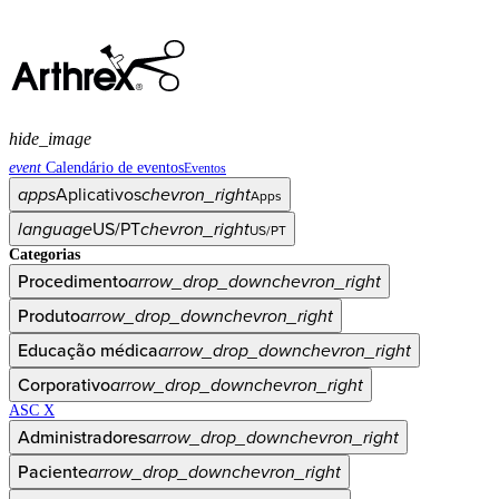
hide_image
event
Calendário de eventos
Eventos
apps
Aplicativos
chevron_right
Apps
language
US/PT
chevron_right
US/PT
Categorias
Procedimento
arrow_drop_down
chevron_right
Produto
arrow_drop_down
chevron_right
Educação médica
arrow_drop_down
chevron_right
Corporativo
arrow_drop_down
chevron_right
ASC X
Administradores
arrow_drop_down
chevron_right
Paciente
arrow_drop_down
chevron_right