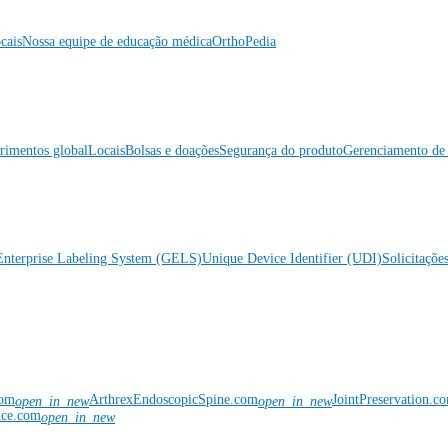
cais
Nossa equipe de educação médica
OrthoPedia
rimentos global
Locais
Bolsas e doações
Segurança do produto
Gerenciamento de 
Enterprise Labeling System (GELS)
Unique Device Identifier (UDI)
Solicitaçõe
com
ArthrexEndoscopicSpine.com
JointPreservation.c
open_in_new
open_in_new
nce.com
open_in_new