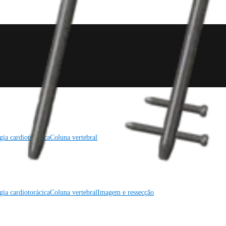
gia cardiotorácica
Coluna vertebral
gia cardiotorácica
Coluna vertebral
Imagem e ressecção