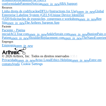
conformidade
Patentes
Notícias
SBA Support
open_in_new
Recursos
Linha direta de codificação
eDFUs (Instructions for Use)
Global
open_in_new
Enterprise Labeling System (GELS)
Unique Device Identifier
(UDI)
Solicitações de exposições, congressos e workshops
Rep
open_in_new
Site
The Arthrex Surgeon App
open_in_new
Paciente
Paciente - Página
inicial
ACLTear.com
AnkleSprain.com
BunionPain.
open_in_new
open_in_new
Patient
ShoulderReplacement.com
TheNanoExperie
open_in_new
open_in_new
Empregos
Empregos
open_in_new
©
2026
Arthrex, Inc. Todos os direitos reservados
v3.55.1
Privacidade
Aviso Legal
Ethics Helpline
Entre em
open_in_new
open_in_new
contato
Ajuda
Cookie Settings