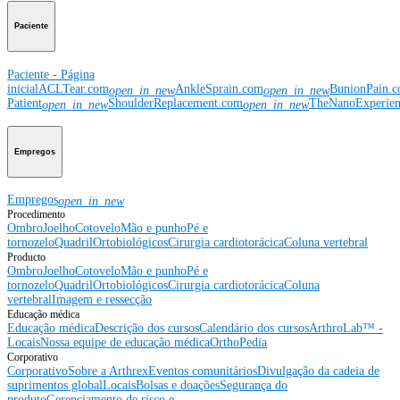
Paciente
Paciente - Página
inicial
ACLTear.com
AnkleSprain.com
BunionPain.
open_in_new
open_in_new
Patient
ShoulderReplacement.com
TheNanoExperie
open_in_new
open_in_new
Empregos
Empregos
open_in_new
Procedimento
Ombro
Joelho
Cotovelo
Mão e punho
Pé e
tornozelo
Quadril
Ortobiológicos
Cirurgia cardiotorácica
Coluna vertebral
Producto
Ombro
Joelho
Cotovelo
Mão e punho
Pé e
tornozelo
Quadril
Ortobiológicos
Cirurgia cardiotorácica
Coluna
vertebral
Imagem e ressecção
Educação médica
Educação médica
Descrição dos cursos
Calendário dos cursos
ArthroLab™ -
Locais
Nossa equipe de educação médica
OrthoPedia
Corporativo
Corporativo
Sobre a Arthrex
Eventos comunitários
Divulgação da cadeia de
suprimentos global
Locais
Bolsas e doações
Segurança do
produto
Gerenciamento de risco e