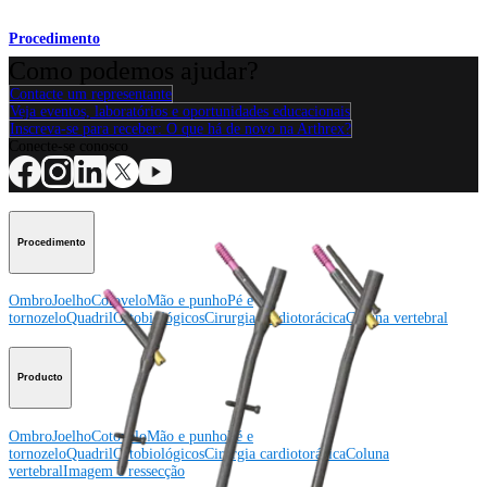
Procedimento
Como podemos ajudar?
Contacte um representante
Veja eventos, laboratórios e oportunidades educacionais
Inscreva-se para receber: O que há de novo na Arthrex?
Conecte-se conosco
Procedimento
Ombro
Joelho
Cotovelo
Mão e punho
Pé e
tornozelo
Quadril
Ortobiológicos
Cirurgia cardiotorácica
Coluna vertebral
Producto
Ombro
Joelho
Cotovelo
Mão e punho
Pé e
tornozelo
Quadril
Ortobiológicos
Cirurgia cardiotorácica
Coluna
vertebral
Imagem e ressecção