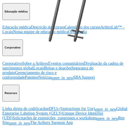
Educação médica
Educação médica
Descrição dos cursos
Calendário dos cursos
ArthroLab™ -
Locais
Nossa equipe de educação médica
OrthoPedia
Corporativo
Corporativo
Sobre a Arthrex
Eventos comunitários
Divulgação da cadeia de
suprimentos global
Locais
Bolsas e doações
Segurança do
produto
Gerenciamento de risco e
conformidade
Patentes
Notícias
SBA Support
open_in_new
Recursos
Linha direta de codificação
eDFUs (Instructions for Use)
Global
open_in_new
Enterprise Labeling System (GELS)
Unique Device Identifier
(UDI)
Solicitações de exposições, congressos e workshops
Rep
open_in_new
Site
The Arthrex Surgeon App
open_in_new