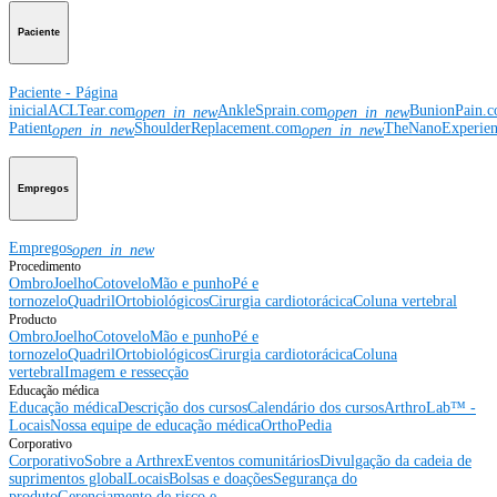
Paciente
Paciente - Página
inicial
ACLTear.com
AnkleSprain.com
BunionPain.
open_in_new
open_in_new
Patient
ShoulderReplacement.com
TheNanoExperie
open_in_new
open_in_new
Empregos
Empregos
open_in_new
Procedimento
Ombro
Joelho
Cotovelo
Mão e punho
Pé e
tornozelo
Quadril
Ortobiológicos
Cirurgia cardiotorácica
Coluna vertebral
Producto
Ombro
Joelho
Cotovelo
Mão e punho
Pé e
tornozelo
Quadril
Ortobiológicos
Cirurgia cardiotorácica
Coluna
vertebral
Imagem e ressecção
Educação médica
Educação médica
Descrição dos cursos
Calendário dos cursos
ArthroLab™ -
Locais
Nossa equipe de educação médica
OrthoPedia
Corporativo
Corporativo
Sobre a Arthrex
Eventos comunitários
Divulgação da cadeia de
suprimentos global
Locais
Bolsas e doações
Segurança do
produto
Gerenciamento de risco e