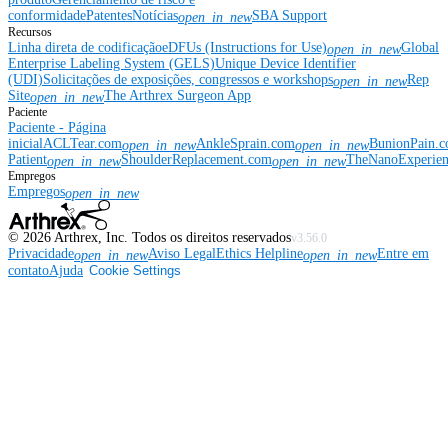
conformidade
Patentes
Notícias
SBA Support
open_in_new
Recursos
Linha direta de codificação
eDFUs (Instructions for Use)
Global
open_in_new
Enterprise Labeling System (GELS)
Unique Device Identifier
(UDI)
Solicitações de exposições, congressos e workshops
Rep
open_in_new
Site
The Arthrex Surgeon App
open_in_new
Paciente
Paciente - Página
inicial
ACLTear.com
AnkleSprain.com
BunionPain.
open_in_new
open_in_new
Patient
ShoulderReplacement.com
TheNanoExperie
open_in_new
open_in_new
Empregos
Empregos
open_in_new
©
2026
Arthrex, Inc. Todos os direitos reservados
v3.56.0
Privacidade
Aviso Legal
Ethics Helpline
Entre em
open_in_new
open_in_new
contato
Ajuda
Cookie Settings