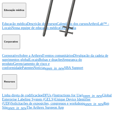
Educação médica
Educação médica
Descrição dos cursos
Calendário dos cursos
ArthroLab™ -
Locais
Nossa equipe de educação médica
OrthoPedia
Corporativo
Corporativo
Sobre a Arthrex
Eventos comunitários
Divulgação da cadeia de
suprimentos global
Locais
Bolsas e doações
Segurança do
produto
Gerenciamento de risco e
conformidade
Patentes
Notícias
SBA Support
open_in_new
Recursos
Linha direta de codificação
eDFUs (Instructions for Use)
Global
open_in_new
Enterprise Labeling System (GELS)
Unique Device Identifier
(UDI)
Solicitações de exposições, congressos e workshops
Rep
open_in_new
Site
The Arthrex Surgeon App
open_in_new