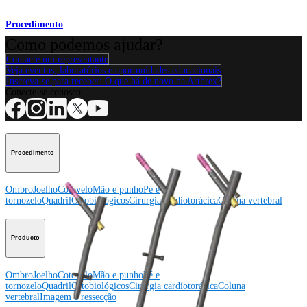
Procedimento
Como podemos ajudar?
Contacte um representante
Veja eventos, laboratórios e oportunidades educacionais
Inscreva-se para receber: O que há de novo na Arthrex?
Conecte-se conosco
Procedimento
Ombro
Joelho
Cotovelo
Mão e punho
Pé e
tornozelo
Quadril
Ortobiológicos
Cirurgia cardiotorácica
Coluna vertebral
Producto
Ombro
Joelho
Cotovelo
Mão e punho
Pé e
tornozelo
Quadril
Ortobiológicos
Cirurgia cardiotorácica
Coluna
vertebral
Imagem e ressecção