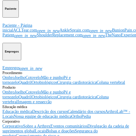
Paciente
Paciente - Página
inicial
ACLTear.com
AnkleSprain.com
BunionPain.
open_in_new
open_in_new
Patient
ShoulderReplacement.com
TheNanoExperie
open_in_new
open_in_new
Empregos
Empregos
open_in_new
Procedimento
Ombro
Joelho
Cotovelo
Mão e punho
Pé e
tornozelo
Quadril
Ortobiológicos
Cirurgia cardiotorácica
Coluna vertebral
Producto
Ombro
Joelho
Cotovelo
Mão e punho
Pé e
tornozelo
Quadril
Ortobiológicos
Cirurgia cardiotorácica
Coluna
vertebral
Imagem e ressecção
Educação médica
Educação médica
Descrição dos cursos
Calendário dos cursos
ArthroLab™ -
Locais
Nossa equipe de educação médica
OrthoPedia
Corporativo
Corporativo
Sobre a Arthrex
Eventos comunitários
Divulgação da cadeia de
suprimentos global
Locais
Bolsas e doações
Segurança do
produto
Gerenciamento de risco e