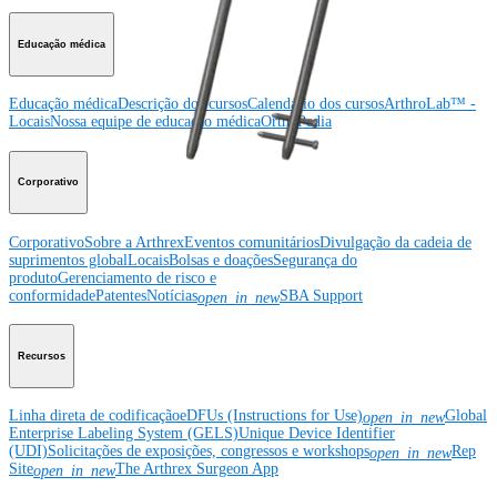
Educação médica
Educação médica
Descrição dos cursos
Calendário dos cursos
ArthroLab™ -
Locais
Nossa equipe de educação médica
OrthoPedia
Corporativo
Corporativo
Sobre a Arthrex
Eventos comunitários
Divulgação da cadeia de
suprimentos global
Locais
Bolsas e doações
Segurança do
produto
Gerenciamento de risco e
conformidade
Patentes
Notícias
SBA Support
open_in_new
Recursos
Linha direta de codificação
eDFUs (Instructions for Use)
Global
open_in_new
Enterprise Labeling System (GELS)
Unique Device Identifier
(UDI)
Solicitações de exposições, congressos e workshops
Rep
open_in_new
Site
The Arthrex Surgeon App
open_in_new