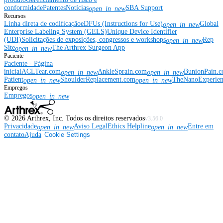
conformidade
Patentes
Notícias
SBA Support
open_in_new
Recursos
Linha direta de codificação
eDFUs (Instructions for Use)
Global
open_in_new
Enterprise Labeling System (GELS)
Unique Device Identifier
(UDI)
Solicitações de exposições, congressos e workshops
Rep
open_in_new
Site
The Arthrex Surgeon App
open_in_new
Paciente
Paciente - Página
inicial
ACLTear.com
AnkleSprain.com
BunionPain.
open_in_new
open_in_new
Patient
ShoulderReplacement.com
TheNanoExperie
open_in_new
open_in_new
Empregos
Empregos
open_in_new
©
2026
Arthrex, Inc. Todos os direitos reservados
v3.56.0
Privacidade
Aviso Legal
Ethics Helpline
Entre em
open_in_new
open_in_new
contato
Ajuda
Cookie Settings