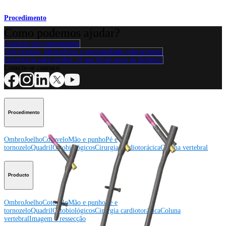
Procedimento
Como podemos ajudar?
Contacte um representante
Veja eventos, laboratórios e oportunidades educacionais
Inscreva-se para receber: O que há de novo na Arthrex?
Conecte-se conosco
Procedimento
Ombro
Joelho
Cotovelo
Mão e punho
Pé e
tornozelo
Quadril
Ortobiológicos
Cirurgia cardiotorácica
Coluna vertebral
Producto
Ombro
Joelho
Cotovelo
Mão e punho
Pé e
tornozelo
Quadril
Ortobiológicos
Cirurgia cardiotorácica
Coluna
vertebral
Imagem e ressecção