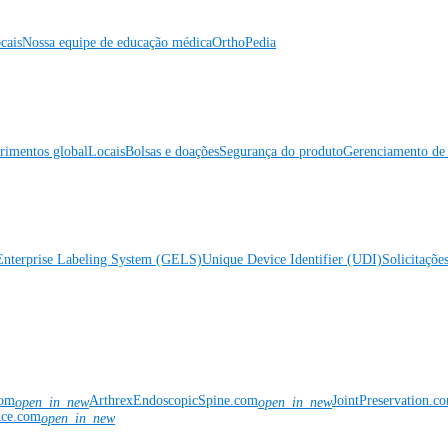
cais
Nossa equipe de educação médica
OrthoPedia
rimentos global
Locais
Bolsas e doações
Segurança do produto
Gerenciamento de 
Enterprise Labeling System (GELS)
Unique Device Identifier (UDI)
Solicitaçõe
com
ArthrexEndoscopicSpine.com
JointPreservation.c
open_in_new
open_in_new
nce.com
open_in_new