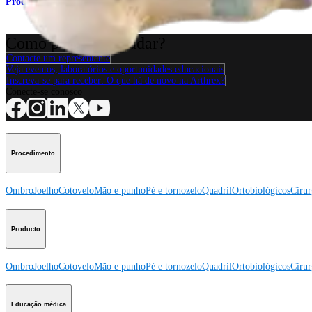
Produto
Como podemos ajudar?
Contacte um representante
Veja eventos, laboratórios e oportunidades educacionais
Inscreva-se para receber: O que há de novo na Arthrex?
Conecte-se conosco
Procedimento
Ombro
Joelho
Cotovelo
Mão e punho
Pé e tornozelo
Quadril
Ortobiológicos
Cirur
Producto
Ombro
Joelho
Cotovelo
Mão e punho
Pé e tornozelo
Quadril
Ortobiológicos
Cirur
Educação médica