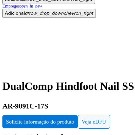
Empregos
open_in_new
Adicional
arrow_drop_down
chevron_right
DualComp Hindfoot Nail SS 
AR-9091C-17S
Solicite informação do produto
Veja eDFU