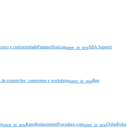
risco e conformidade
Patentes
Notícias
SBA Support
open_in_new
s de exposições, congressos e workshops
Rep
open_in_new
om
KneeReplacementProcedure.com
OrthoPedia
open_in_new
open_in_new