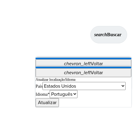
search
Buscar
chevron_left
Voltar
Aplicativos
chevron_left
Voltar
Vet Systems
OrthoPedia Patient
SAP
Atualizar localização/Idioma
País
Supplier Portal
Synergy Imaging & Resection
Idioma*
Atualizar