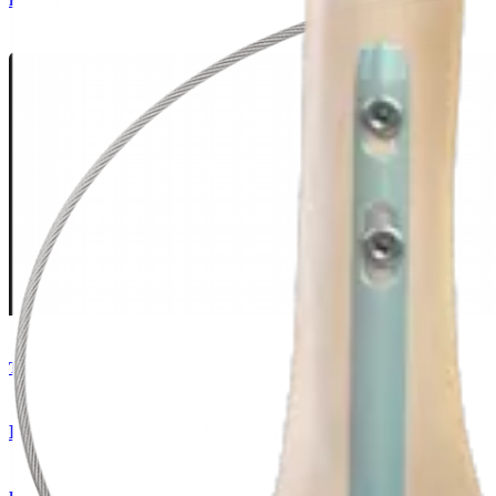
Procedimento
Traumatismo - Extremidades inferiores
DualCompression Hindfoot Nail