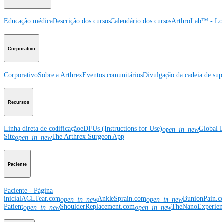
Educação médica
Descrição dos cursos
Calendário dos cursos
ArthroLab™ - Lo
Corporativo
Corporativo
Sobre a Arthrex
Eventos comunitários
Divulgação da cadeia de sup
Recursos
Linha direta de codificação
eDFUs (Instructions for Use)
Global 
open_in_new
Site
The Arthrex Surgeon App
open_in_new
Paciente
Paciente - Página
inicial
ACLTear.com
AnkleSprain.com
BunionPain.
open_in_new
open_in_new
Patient
ShoulderReplacement.com
TheNanoExperie
open_in_new
open_in_new