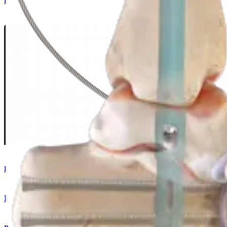
Procedimento
Pé e tornozelo
DualCompression Hindfoot Nail