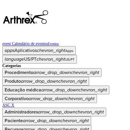
event
Calendário de eventos
Eventos
apps
Aplicativos
chevron_right
Apps
language
US/PT
chevron_right
US/PT
Categorias
Procedimento
arrow_drop_down
chevron_right
Produto
arrow_drop_down
chevron_right
Educação médica
arrow_drop_down
chevron_right
Corporativo
arrow_drop_down
chevron_right
ASC X
Administradores
arrow_drop_down
chevron_right
Paciente
arrow_drop_down
chevron_right
Recursos
arrow_drop_down
chevron_right