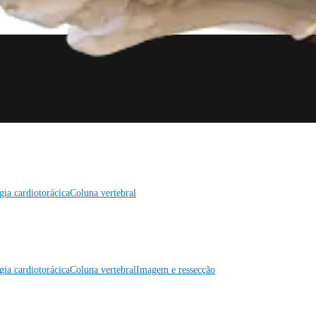
gia cardiotorácica
Coluna vertebral
gia cardiotorácica
Coluna vertebral
Imagem e ressecção