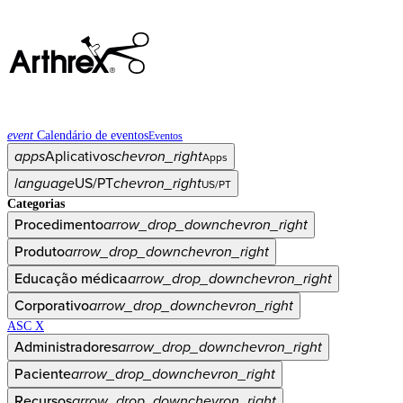
event
Calendário de eventos
Eventos
apps
Aplicativos
chevron_right
Apps
language
US/PT
chevron_right
US/PT
Categorias
Procedimento
arrow_drop_down
chevron_right
Produto
arrow_drop_down
chevron_right
Educação médica
arrow_drop_down
chevron_right
Corporativo
arrow_drop_down
chevron_right
ASC X
Administradores
arrow_drop_down
chevron_right
Paciente
arrow_drop_down
chevron_right
Recursos
arrow_drop_down
chevron_right