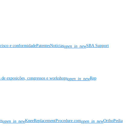
risco e conformidade
Patentes
Notícias
SBA Support
open_in_new
s de exposições, congressos e workshops
Rep
open_in_new
om
KneeReplacementProcedure.com
OrthoPedia
open_in_new
open_in_new