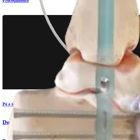
Procedimento
Pé e tornozelo
DualCompression Hindfoot Nail