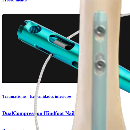
Procedimento
Traumatismo - Extremidades inferiores
DualCompression Hindfoot Nail