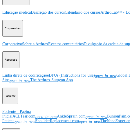
Educação médica
Descrição dos cursos
Calendário dos cursos
ArthroLab™ - Lo
Corporativo
Corporativo
Sobre a Arthrex
Eventos comunitários
Divulgação da cadeia de sup
Recursos
Linha direta de codificação
eDFUs (Instructions for Use)
Global 
open_in_new
Site
The Arthrex Surgeon App
open_in_new
Paciente
Paciente - Página
inicial
ACLTear.com
AnkleSprain.com
BunionPain.
open_in_new
open_in_new
Patient
ShoulderReplacement.com
TheNanoExperie
open_in_new
open_in_new