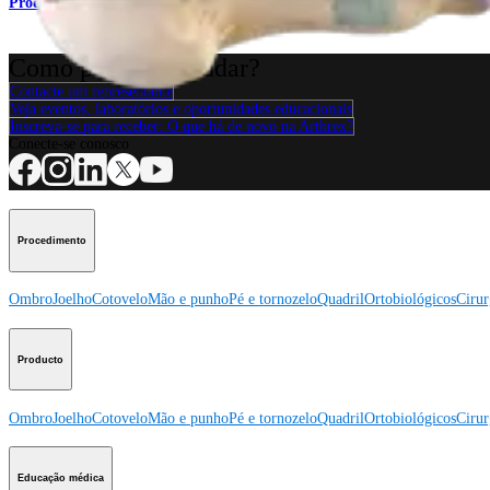
Produto
Como podemos ajudar?
Contacte um representante
Veja eventos, laboratórios e oportunidades educacionais
Inscreva-se para receber: O que há de novo na Arthrex?
Conecte-se conosco
Procedimento
Ombro
Joelho
Cotovelo
Mão e punho
Pé e tornozelo
Quadril
Ortobiológicos
Cirur
Producto
Ombro
Joelho
Cotovelo
Mão e punho
Pé e tornozelo
Quadril
Ortobiológicos
Cirur
Educação médica