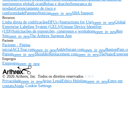
suprimentos global
Locais
Bolsas e doações
Segurança do
produto
Gerenciamento de risco e
conformidade
Patentes
Notícias
SBA Support
open_in_new
Recursos
Linha direta de codificação
eDFUs (Instructions for Use)
Global
open_in_new
Enterprise Labeling System (GELS)
Unique Device Identifier
(UDI)
Solicitações de exposições, congressos e workshops
Rep
open_in_new
Site
The Arthrex Surgeon App
open_in_new
Paciente
Paciente - Página
inicial
ACLTear.com
AnkleSprain.com
BunionPain.
open_in_new
open_in_new
Patient
ShoulderReplacement.com
TheNanoExperie
open_in_new
open_in_new
Empregos
Empregos
open_in_new
©
2026
Arthrex, Inc. Todos os direitos reservados
v3.56.0
Privacidade
Aviso Legal
Ethics Helpline
Entre em
open_in_new
open_in_new
contato
Ajuda
Cookie Settings