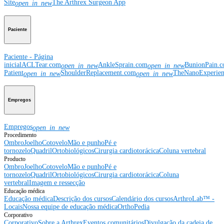
Site
The Arthrex Surgeon App
open_in_new
Paciente
Paciente - Página
inicial
ACLTear.com
AnkleSprain.com
BunionPain.
open_in_new
open_in_new
Patient
ShoulderReplacement.com
TheNanoExperie
open_in_new
open_in_new
Empregos
Empregos
open_in_new
Procedimento
Ombro
Joelho
Cotovelo
Mão e punho
Pé e
tornozelo
Quadril
Ortobiológicos
Cirurgia cardiotorácica
Coluna vertebral
Producto
Ombro
Joelho
Cotovelo
Mão e punho
Pé e
tornozelo
Quadril
Ortobiológicos
Cirurgia cardiotorácica
Coluna
vertebral
Imagem e ressecção
Educação médica
Educação médica
Descrição dos cursos
Calendário dos cursos
ArthroLab™ -
Locais
Nossa equipe de educação médica
OrthoPedia
Corporativo
Corporativo
Sobre a Arthrex
Eventos comunitários
Divulgação da cadeia de