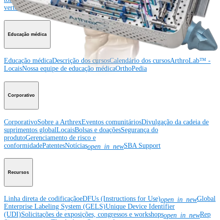
vertebral
Imagem e ressecção
Educação médica
Educação médica
Descrição dos cursos
Calendário dos cursos
ArthroLab™ -
Locais
Nossa equipe de educação médica
OrthoPedia
Corporativo
Corporativo
Sobre a Arthrex
Eventos comunitários
Divulgação da cadeia de
suprimentos global
Locais
Bolsas e doações
Segurança do
produto
Gerenciamento de risco e
conformidade
Patentes
Notícias
SBA Support
open_in_new
Recursos
Linha direta de codificação
eDFUs (Instructions for Use)
Global
open_in_new
Enterprise Labeling System (GELS)
Unique Device Identifier
(UDI)
Solicitações de exposições, congressos e workshops
Rep
open_in_new