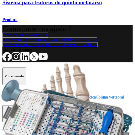
Sistema para fraturas do quinto metatarso
Produto
Como podemos ajudar?
Contacte um representante
Veja eventos, laboratórios e oportunidades educacionais
Inscreva-se para receber: O que há de novo na Arthrex?
Conecte-se conosco
Procedimento
Ombro
Joelho
Cotovelo
Mão e punho
Pé e
tornozelo
Quadril
Ortobiológicos
Cirurgia cardiotorácica
Coluna vertebral
Producto
Ombro
Joelho
Cotovelo
Mão e punho
Pé e
tornozelo
Quadril
Ortobiológicos
Cirurgia cardiotorácica
Coluna