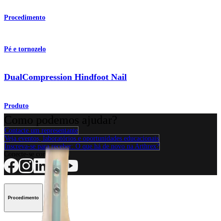
Procedimento
Pé e tornozelo
DualCompression Hindfoot Nail
Produto
Como podemos ajudar?
Contacte um representante
Veja eventos, laboratórios e oportunidades educacionais
Inscreva-se para receber: O que há de novo na Arthrex?
Conecte-se conosco
Procedimento