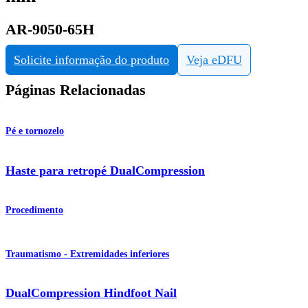
AR-9050-65H
Solicite informação do produto
Veja eDFU
Páginas Relacionadas
Pé e tornozelo
Haste para retropé DualCompression
Procedimento
Traumatismo - Extremidades inferiores
DualCompression Hindfoot Nail