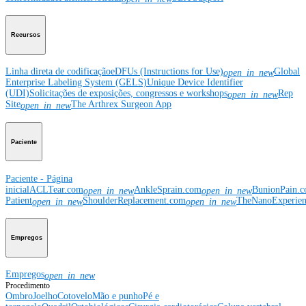
Recursos
Linha direta de codificação
eDFUs (Instructions for Use)
Global
open_in_new
Enterprise Labeling System (GELS)
Unique Device Identifier
(UDI)
Solicitações de exposições, congressos e workshops
Rep
open_in_new
Site
The Arthrex Surgeon App
open_in_new
Paciente
Paciente - Página
inicial
ACLTear.com
AnkleSprain.com
BunionPain.
open_in_new
open_in_new
Patient
ShoulderReplacement.com
TheNanoExperie
open_in_new
open_in_new
Empregos
Empregos
open_in_new
Procedimento
Ombro
Joelho
Cotovelo
Mão e punho
Pé e