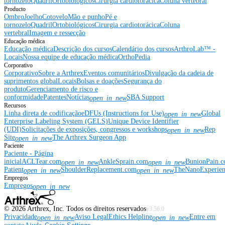
tornozelo
Quadril
Ortobiológicos
Cirurgia cardiotorácica
Coluna vertebral
Producto
Ombro
Joelho
Cotovelo
Mão e punho
Pé e
tornozelo
Quadril
Ortobiológicos
Cirurgia cardiotorácica
Coluna
vertebral
Imagem e ressecção
Educação médica
Educação médica
Descrição dos cursos
Calendário dos cursos
ArthroLab™ -
Locais
Nossa equipe de educação médica
OrthoPedia
Corporativo
Corporativo
Sobre a Arthrex
Eventos comunitários
Divulgação da cadeia de
suprimentos global
Locais
Bolsas e doações
Segurança do
produto
Gerenciamento de risco e
conformidade
Patentes
Notícias
SBA Support
open_in_new
Recursos
Linha direta de codificação
eDFUs (Instructions for Use)
Global
open_in_new
Enterprise Labeling System (GELS)
Unique Device Identifier
(UDI)
Solicitações de exposições, congressos e workshops
Rep
open_in_new
Site
The Arthrex Surgeon App
open_in_new
Paciente
Paciente - Página
inicial
ACLTear.com
AnkleSprain.com
BunionPain.
open_in_new
open_in_new
Patient
ShoulderReplacement.com
TheNanoExperie
open_in_new
open_in_new
Empregos
Empregos
open_in_new
©
2026
Arthrex, Inc. Todos os direitos reservados
v3.56.0
Privacidade
Aviso Legal
Ethics Helpline
Entre em
open_in_new
open_in_new