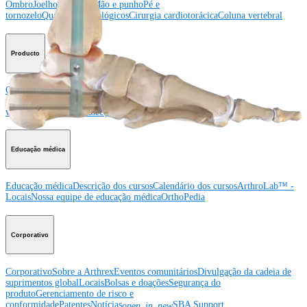
Ombro
Joelho
Cotovelo
Mão e punho
Pé e
tornozelo
Quadril
Ortobiológicos
Cirurgia cardiotorácica
Coluna vertebral
Producto
Ombro
Joelho
Cotovelo
Mão e punho
Pé e
tornozelo
Quadril
Ortobiológicos
Cirurgia cardiotorácica
Coluna
vertebral
Imagem e ressecção
Educação médica
Educação médica
Descrição dos cursos
Calendário dos cursos
ArthroLab™ -
Locais
Nossa equipe de educação médica
OrthoPedia
Corporativo
Corporativo
Sobre a Arthrex
Eventos comunitários
Divulgação da cadeia de
suprimentos global
Locais
Bolsas e doações
Segurança do
produto
Gerenciamento de risco e
conformidade
Patentes
Notícias
SBA Support
open_in_new