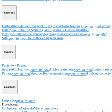
Recursos
Linha direta de codificação
eDFUs (Instructions for Use)
Global
open_in_new
Enterprise Labeling System (GELS)
Unique Device Identifier
(UDI)
Solicitações de exposições, congressos e workshops
Rep
open_in_new
Site
The Arthrex Surgeon App
open_in_new
Paciente
Paciente - Página
inicial
ACLTear.com
AnkleSprain.com
BunionPain.
open_in_new
open_in_new
Patient
ShoulderReplacement.com
TheNanoExperie
open_in_new
open_in_new
Empregos
Empregos
open_in_new
Procedimento
Ombro
Joelho
Cotovelo
Mão e punho
Pé e