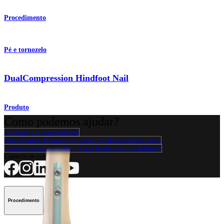
Procedimento
Pé e tornozelo
DualCompression Hindfoot Nail
Produto
Como podemos ajudar?
Contacte um representante
Veja eventos, laboratórios e oportunidades educacionais
Inscreva-se para receber: O que há de novo na Arthrex?
Conecte-se conosco
Procedimento