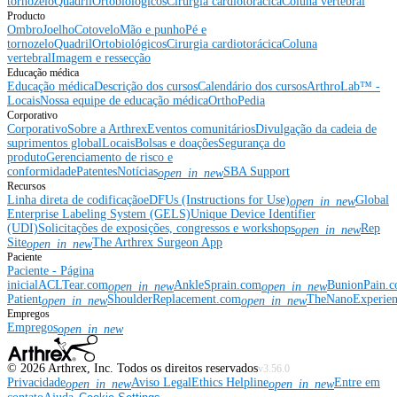
tornozelo
Quadril
Ortobiológicos
Cirurgia cardiotorácica
Coluna vertebral
Producto
Ombro
Joelho
Cotovelo
Mão e punho
Pé e
tornozelo
Quadril
Ortobiológicos
Cirurgia cardiotorácica
Coluna
vertebral
Imagem e ressecção
Educação médica
Educação médica
Descrição dos cursos
Calendário dos cursos
ArthroLab™ -
Locais
Nossa equipe de educação médica
OrthoPedia
Corporativo
Corporativo
Sobre a Arthrex
Eventos comunitários
Divulgação da cadeia de
suprimentos global
Locais
Bolsas e doações
Segurança do
produto
Gerenciamento de risco e
conformidade
Patentes
Notícias
SBA Support
open_in_new
Recursos
Linha direta de codificação
eDFUs (Instructions for Use)
Global
open_in_new
Enterprise Labeling System (GELS)
Unique Device Identifier
(UDI)
Solicitações de exposições, congressos e workshops
Rep
open_in_new
Site
The Arthrex Surgeon App
open_in_new
Paciente
Paciente - Página
inicial
ACLTear.com
AnkleSprain.com
BunionPain.
open_in_new
open_in_new
Patient
ShoulderReplacement.com
TheNanoExperie
open_in_new
open_in_new
Empregos
Empregos
open_in_new
©
2026
Arthrex, Inc. Todos os direitos reservados
v3.56.0
Privacidade
Aviso Legal
Ethics Helpline
Entre em
open_in_new
open_in_new