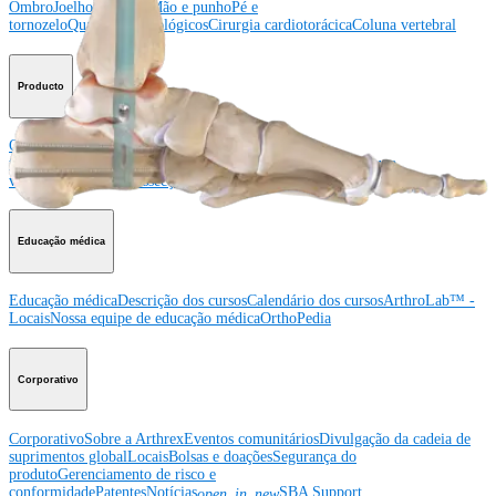
Ombro
Joelho
Cotovelo
Mão e punho
Pé e
tornozelo
Quadril
Ortobiológicos
Cirurgia cardiotorácica
Coluna vertebral
Producto
Ombro
Joelho
Cotovelo
Mão e punho
Pé e
tornozelo
Quadril
Ortobiológicos
Cirurgia cardiotorácica
Coluna
vertebral
Imagem e ressecção
Educação médica
Educação médica
Descrição dos cursos
Calendário dos cursos
ArthroLab™ -
Locais
Nossa equipe de educação médica
OrthoPedia
Corporativo
Corporativo
Sobre a Arthrex
Eventos comunitários
Divulgação da cadeia de
suprimentos global
Locais
Bolsas e doações
Segurança do
produto
Gerenciamento de risco e
conformidade
Patentes
Notícias
SBA Support
open_in_new