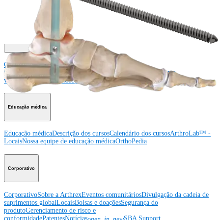
Ombro
Joelho
Cotovelo
Mão e punho
Pé e
tornozelo
Quadril
Ortobiológicos
Cirurgia cardiotorácica
Coluna vertebral
Producto
Ombro
Joelho
Cotovelo
Mão e punho
Pé e
tornozelo
Quadril
Ortobiológicos
Cirurgia cardiotorácica
Coluna
vertebral
Imagem e ressecção
Educação médica
Educação médica
Descrição dos cursos
Calendário dos cursos
ArthroLab™ -
Locais
Nossa equipe de educação médica
OrthoPedia
Corporativo
Corporativo
Sobre a Arthrex
Eventos comunitários
Divulgação da cadeia de
suprimentos global
Locais
Bolsas e doações
Segurança do
produto
Gerenciamento de risco e
conformidade
Patentes
Notícias
SBA Support
open_in_new