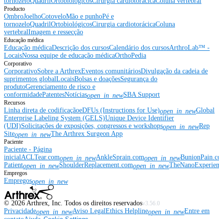
tornozelo
Quadril
Ortobiológicos
Cirurgia cardiotorácica
Coluna vertebral
Producto
Ombro
Joelho
Cotovelo
Mão e punho
Pé e
tornozelo
Quadril
Ortobiológicos
Cirurgia cardiotorácica
Coluna
vertebral
Imagem e ressecção
Educação médica
Educação médica
Descrição dos cursos
Calendário dos cursos
ArthroLab™ -
Locais
Nossa equipe de educação médica
OrthoPedia
Corporativo
Corporativo
Sobre a Arthrex
Eventos comunitários
Divulgação da cadeia de
suprimentos global
Locais
Bolsas e doações
Segurança do
produto
Gerenciamento de risco e
conformidade
Patentes
Notícias
SBA Support
open_in_new
Recursos
Linha direta de codificação
eDFUs (Instructions for Use)
Global
open_in_new
Enterprise Labeling System (GELS)
Unique Device Identifier
(UDI)
Solicitações de exposições, congressos e workshops
Rep
open_in_new
Site
The Arthrex Surgeon App
open_in_new
Paciente
Paciente - Página
inicial
ACLTear.com
AnkleSprain.com
BunionPain.
open_in_new
open_in_new
Patient
ShoulderReplacement.com
TheNanoExperie
open_in_new
open_in_new
Empregos
Empregos
open_in_new
©
2026
Arthrex, Inc. Todos os direitos reservados
v3.56.0
Privacidade
Aviso Legal
Ethics Helpline
Entre em
open_in_new
open_in_new