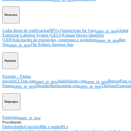
Recursos
Linha direta de codificação
eDFUs (Instructions for Use)
Global
open_in_new
Enterprise Labeling System (GELS)
Unique Device Identifier
(UDI)
Solicitações de exposições, congressos e workshops
Rep
open_in_new
Site
The Arthrex Surgeon App
open_in_new
Paciente
Paciente - Página
inicial
ACLTear.com
AnkleSprain.com
BunionPain.
open_in_new
open_in_new
Patient
ShoulderReplacement.com
TheNanoExperie
open_in_new
open_in_new
Empregos
Empregos
open_in_new
Procedimento
Ombro
Joelho
Cotovelo
Mão e punho
Pé e