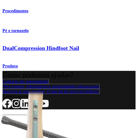
Procedimento
Pé e tornozelo
DualCompression Hindfoot Nail
Produto
Como podemos ajudar?
Contacte um representante
Veja eventos, laboratórios e oportunidades educacionais
Inscreva-se para receber: O que há de novo na Arthrex?
Conecte-se conosco
Procedimento