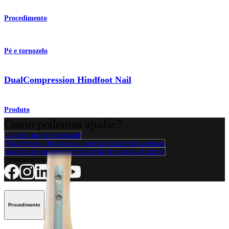
Procedimento
Pé e tornozelo
DualCompression Hindfoot Nail
Produto
Como podemos ajudar?
Contacte um representante
Veja eventos, laboratórios e oportunidades educacionais
Inscreva-se para receber: O que há de novo na Arthrex?
Conecte-se conosco
Procedimento