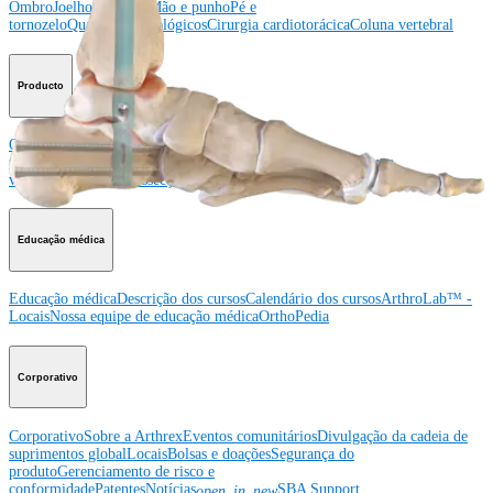
Ombro
Joelho
Cotovelo
Mão e punho
Pé e
tornozelo
Quadril
Ortobiológicos
Cirurgia cardiotorácica
Coluna vertebral
Producto
Ombro
Joelho
Cotovelo
Mão e punho
Pé e
tornozelo
Quadril
Ortobiológicos
Cirurgia cardiotorácica
Coluna
vertebral
Imagem e ressecção
Educação médica
Educação médica
Descrição dos cursos
Calendário dos cursos
ArthroLab™ -
Locais
Nossa equipe de educação médica
OrthoPedia
Corporativo
Corporativo
Sobre a Arthrex
Eventos comunitários
Divulgação da cadeia de
suprimentos global
Locais
Bolsas e doações
Segurança do
produto
Gerenciamento de risco e
conformidade
Patentes
Notícias
SBA Support
open_in_new