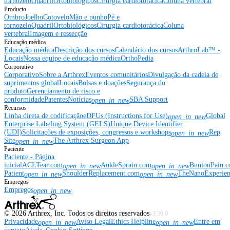
tornozelo
Quadril
Ortobiológicos
Cirurgia cardiotorácica
Coluna vertebral
Producto
Ombro
Joelho
Cotovelo
Mão e punho
Pé e
tornozelo
Quadril
Ortobiológicos
Cirurgia cardiotorácica
Coluna
vertebral
Imagem e ressecção
Educação médica
Educação médica
Descrição dos cursos
Calendário dos cursos
ArthroLab™ -
Locais
Nossa equipe de educação médica
OrthoPedia
Corporativo
Corporativo
Sobre a Arthrex
Eventos comunitários
Divulgação da cadeia de
suprimentos global
Locais
Bolsas e doações
Segurança do
produto
Gerenciamento de risco e
conformidade
Patentes
Notícias
SBA Support
open_in_new
Recursos
Linha direta de codificação
eDFUs (Instructions for Use)
Global
open_in_new
Enterprise Labeling System (GELS)
Unique Device Identifier
(UDI)
Solicitações de exposições, congressos e workshops
Rep
open_in_new
Site
The Arthrex Surgeon App
open_in_new
Paciente
Paciente - Página
inicial
ACLTear.com
AnkleSprain.com
BunionPain.
open_in_new
open_in_new
Patient
ShoulderReplacement.com
TheNanoExperie
open_in_new
open_in_new
Empregos
Empregos
open_in_new
©
2026
Arthrex, Inc. Todos os direitos reservados
v3.56.0
Privacidade
Aviso Legal
Ethics Helpline
Entre em
open_in_new
open_in_new