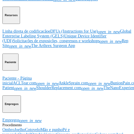
Recursos
Linha direta de codificação
eDFUs (Instructions for Use)
Global
open_in_new
Enterprise Labeling System (GELS)
Unique Device Identifier
(UDI)
Solicitações de exposições, congressos e workshops
Rep
open_in_new
Site
The Arthrex Surgeon App
open_in_new
Paciente
Paciente - Página
inicial
ACLTear.com
AnkleSprain.com
BunionPain.
open_in_new
open_in_new
Patient
ShoulderReplacement.com
TheNanoExperie
open_in_new
open_in_new
Empregos
Empregos
open_in_new
Procedimento
Ombro
Joelho
Cotovelo
Mão e punho
Pé e