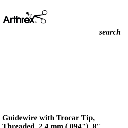
search
Guidewire with Trocar Tip,
Threaded, 2.4 mm (.094"), 8''