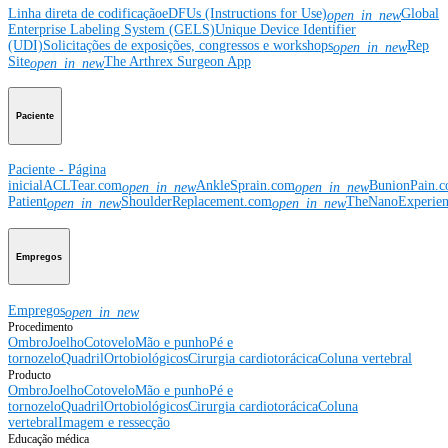
Linha direta de codificação
eDFUs (Instructions for Use)
Global
open_in_new
Enterprise Labeling System (GELS)
Unique Device Identifier
(UDI)
Solicitações de exposições, congressos e workshops
Rep
open_in_new
Site
The Arthrex Surgeon App
open_in_new
Paciente
Paciente - Página
inicial
ACLTear.com
AnkleSprain.com
BunionPain.
open_in_new
open_in_new
Patient
ShoulderReplacement.com
TheNanoExperie
open_in_new
open_in_new
Empregos
Empregos
open_in_new
Procedimento
Ombro
Joelho
Cotovelo
Mão e punho
Pé e
tornozelo
Quadril
Ortobiológicos
Cirurgia cardiotorácica
Coluna vertebral
Producto
Ombro
Joelho
Cotovelo
Mão e punho
Pé e
tornozelo
Quadril
Ortobiológicos
Cirurgia cardiotorácica
Coluna
vertebral
Imagem e ressecção
Educação médica