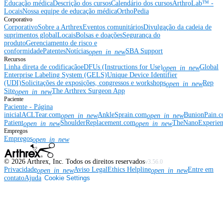
Educação médica
Descrição dos cursos
Calendário dos cursos
ArthroLab™ -
Locais
Nossa equipe de educação médica
OrthoPedia
Corporativo
Corporativo
Sobre a Arthrex
Eventos comunitários
Divulgação da cadeia de
suprimentos global
Locais
Bolsas e doações
Segurança do
produto
Gerenciamento de risco e
conformidade
Patentes
Notícias
SBA Support
open_in_new
Recursos
Linha direta de codificação
eDFUs (Instructions for Use)
Global
open_in_new
Enterprise Labeling System (GELS)
Unique Device Identifier
(UDI)
Solicitações de exposições, congressos e workshops
Rep
open_in_new
Site
The Arthrex Surgeon App
open_in_new
Paciente
Paciente - Página
inicial
ACLTear.com
AnkleSprain.com
BunionPain.
open_in_new
open_in_new
Patient
ShoulderReplacement.com
TheNanoExperie
open_in_new
open_in_new
Empregos
Empregos
open_in_new
©
2026
Arthrex, Inc. Todos os direitos reservados
v3.56.0
Privacidade
Aviso Legal
Ethics Helpline
Entre em
open_in_new
open_in_new
contato
Ajuda
Cookie Settings