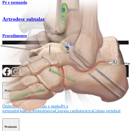
Pé e tornozelo
Artrodese subtalar
Procedimento
Como podemos ajudar?
Contacte um representante
Veja eventos, laboratórios e oportunidades educacionais
Inscreva-se para receber: O que há de novo na Arthrex?
Conecte-se conosco
Procedimento
Ombro
Joelho
Cotovelo
Mão e punho
Pé e
tornozelo
Quadril
Ortobiológicos
Cirurgia cardiotorácica
Coluna vertebral
Producto