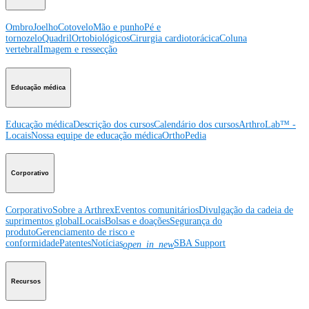
Ombro
Joelho
Cotovelo
Mão e punho
Pé e
tornozelo
Quadril
Ortobiológicos
Cirurgia cardiotorácica
Coluna
vertebral
Imagem e ressecção
Educação médica
Educação médica
Descrição dos cursos
Calendário dos cursos
ArthroLab™ -
Locais
Nossa equipe de educação médica
OrthoPedia
Corporativo
Corporativo
Sobre a Arthrex
Eventos comunitários
Divulgação da cadeia de
suprimentos global
Locais
Bolsas e doações
Segurança do
produto
Gerenciamento de risco e
conformidade
Patentes
Notícias
SBA Support
open_in_new
Recursos