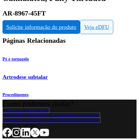
AR-8967-45FT
Solicite informação do produto
Veja eDFU
Páginas Relacionadas
Pé e tornozelo
Artrodese subtalar
Procedimento
Como podemos ajudar?
Contacte um representante
Veja eventos, laboratórios e oportunidades educacionais
Inscreva-se para receber: O que há de novo na Arthrex?
Conecte-se conosco