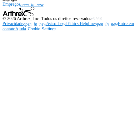
Empregos
open_in_new
©
2026
Arthrex, Inc. Todos os direitos reservados
v3.56.0
Privacidade
Aviso Legal
Ethics Helpline
Entre em
open_in_new
open_in_new
contato
Ajuda
Cookie Settings