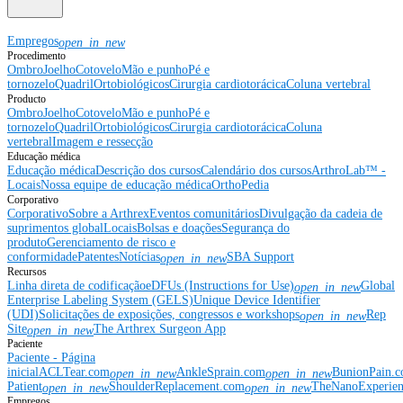
Empregos
open_in_new
Procedimento
Ombro
Joelho
Cotovelo
Mão e punho
Pé e
tornozelo
Quadril
Ortobiológicos
Cirurgia cardiotorácica
Coluna vertebral
Producto
Ombro
Joelho
Cotovelo
Mão e punho
Pé e
tornozelo
Quadril
Ortobiológicos
Cirurgia cardiotorácica
Coluna
vertebral
Imagem e ressecção
Educação médica
Educação médica
Descrição dos cursos
Calendário dos cursos
ArthroLab™ -
Locais
Nossa equipe de educação médica
OrthoPedia
Corporativo
Corporativo
Sobre a Arthrex
Eventos comunitários
Divulgação da cadeia de
suprimentos global
Locais
Bolsas e doações
Segurança do
produto
Gerenciamento de risco e
conformidade
Patentes
Notícias
SBA Support
open_in_new
Recursos
Linha direta de codificação
eDFUs (Instructions for Use)
Global
open_in_new
Enterprise Labeling System (GELS)
Unique Device Identifier
(UDI)
Solicitações de exposições, congressos e workshops
Rep
open_in_new
Site
The Arthrex Surgeon App
open_in_new
Paciente
Paciente - Página
inicial
ACLTear.com
AnkleSprain.com
BunionPain.
open_in_new
open_in_new
Patient
ShoulderReplacement.com
TheNanoExperie
open_in_new
open_in_new
Empregos