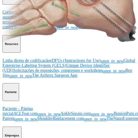
Corporativo
Sobre a Arthrex
Eventos comunitários
Divulgação da cadeia de
suprimentos global
Locais
Bolsas e doações
Segurança do
produto
Gerenciamento de risco e
conformidade
Patentes
Notícias
SBA Support
open_in_new
Recursos
Linha direta de codificação
eDFUs (Instructions for Use)
Global
open_in_new
Enterprise Labeling System (GELS)
Unique Device Identifier
(UDI)
Solicitações de exposições, congressos e workshops
Rep
open_in_new
Site
The Arthrex Surgeon App
open_in_new
Paciente
Paciente - Página
inicial
ACLTear.com
AnkleSprain.com
BunionPain.
open_in_new
open_in_new
Patient
ShoulderReplacement.com
TheNanoExperie
open_in_new
open_in_new
Empregos