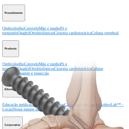
Procedimento
Ombro
Joelho
Cotovelo
Mão e punho
Pé e
tornozelo
Quadril
Ortobiológicos
Cirurgia cardiotorácica
Coluna vertebral
Producto
Ombro
Joelho
Cotovelo
Mão e punho
Pé e
tornozelo
Quadril
Ortobiológicos
Cirurgia cardiotorácica
Coluna
vertebral
Imagem e ressecção
Educação médica
Educação médica
Descrição dos cursos
Calendário dos cursos
ArthroLab™ -
Locais
Nossa equipe de educação médica
OrthoPedia
Corporativo