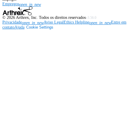
Empregos
open_in_new
©
2026
Arthrex, Inc. Todos os direitos reservados
v3.56.0
Privacidade
Aviso Legal
Ethics Helpline
Entre em
open_in_new
open_in_new
contato
Ajuda
Cookie Settings