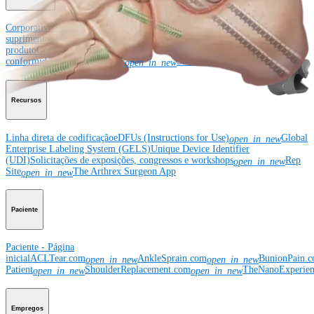
Corporativo
Sobre a Arthrex
Eventos comunitários
Divulgação da cadeia de
suprimentos global
Locais
Bolsas e doações
Segurança do
produto
Gerenciamento de risco e
conformidade
Patentes
Notícias
SBA Support
open_in_new
Recursos
Linha direta de codificação
eDFUs (Instructions for Use)
Global
open_in_new
Enterprise Labeling System (GELS)
Unique Device Identifier
(UDI)
Solicitações de exposições, congressos e workshops
Rep
open_in_new
Site
The Arthrex Surgeon App
open_in_new
Paciente
Paciente - Página
inicial
ACLTear.com
AnkleSprain.com
BunionPain.
open_in_new
open_in_new
Patient
ShoulderReplacement.com
TheNanoExperie
open_in_new
open_in_new
Empregos