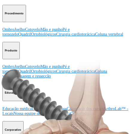
Procedimento
Ombro
Joelho
Cotovelo
Mão e punho
Pé e
tornozelo
Quadril
Ortobiológicos
Cirurgia cardiotorácica
Coluna vertebral
Producto
Ombro
Joelho
Cotovelo
Mão e punho
Pé e
tornozelo
Quadril
Ortobiológicos
Cirurgia cardiotorácica
Coluna
vertebral
Imagem e ressecção
Educação médica
Educação médica
Descrição dos cursos
Calendário dos cursos
ArthroLab™ -
Locais
Nossa equipe de educação médica
OrthoPedia
Corporativo