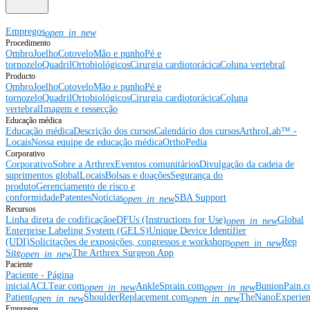
Empregos
open_in_new
Procedimento
Ombro
Joelho
Cotovelo
Mão e punho
Pé e
tornozelo
Quadril
Ortobiológicos
Cirurgia cardiotorácica
Coluna vertebral
Producto
Ombro
Joelho
Cotovelo
Mão e punho
Pé e
tornozelo
Quadril
Ortobiológicos
Cirurgia cardiotorácica
Coluna
vertebral
Imagem e ressecção
Educação médica
Educação médica
Descrição dos cursos
Calendário dos cursos
ArthroLab™ -
Locais
Nossa equipe de educação médica
OrthoPedia
Corporativo
Corporativo
Sobre a Arthrex
Eventos comunitários
Divulgação da cadeia de
suprimentos global
Locais
Bolsas e doações
Segurança do
produto
Gerenciamento de risco e
conformidade
Patentes
Notícias
SBA Support
open_in_new
Recursos
Linha direta de codificação
eDFUs (Instructions for Use)
Global
open_in_new
Enterprise Labeling System (GELS)
Unique Device Identifier
(UDI)
Solicitações de exposições, congressos e workshops
Rep
open_in_new
Site
The Arthrex Surgeon App
open_in_new
Paciente
Paciente - Página
inicial
ACLTear.com
AnkleSprain.com
BunionPain.
open_in_new
open_in_new
Patient
ShoulderReplacement.com
TheNanoExperie
open_in_new
open_in_new
Empregos