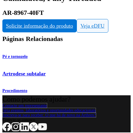
AR-8967-40FT
Solicite informação do produto
Veja eDFU
Páginas Relacionadas
Pé e tornozelo
Artrodese subtalar
Procedimento
Como podemos ajudar?
Contacte um representante
Veja eventos, laboratórios e oportunidades educacionais
Inscreva-se para receber: O que há de novo na Arthrex?
Conecte-se conosco