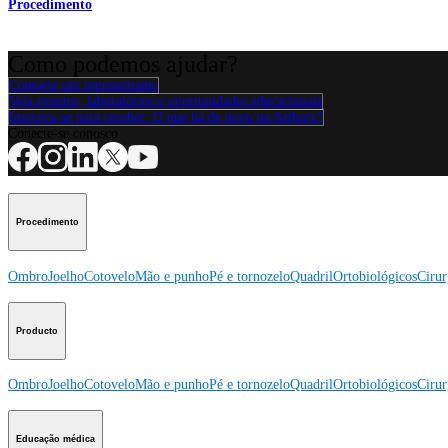
Procedimento
Como podemos ajudar?
Contacte um representante
Veja eventos, laboratórios e oportunidades educacionais
Inscreva-se para receber: O que há de novo na Arthrex?
Conecte-se conosco
Procedimento
Ombro
Joelho
Cotovelo
Mão e punho
Pé e tornozelo
Quadril
Ortobiológicos
Cirur
Producto
Ombro
Joelho
Cotovelo
Mão e punho
Pé e tornozelo
Quadril
Ortobiológicos
Cirur
Educação médica