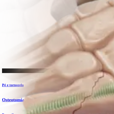
Procedimento
Pé e tornozelo
Osteotomia do calcâneo para pés chatos