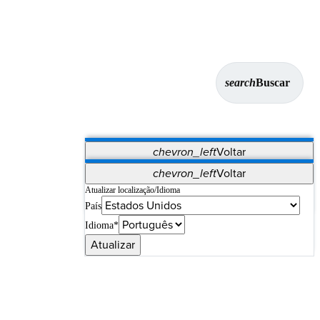
search
Buscar
chevron_left
Voltar
Aplicativos
chevron_left
Voltar
Vet Systems
OrthoPedia Patient
SAP
Atualizar localização/Idioma
País
Supplier Portal
Synergy Imaging & Resection
Idioma*
Atualizar