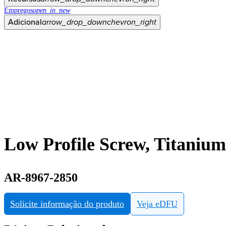
Empregos
open_in_new
Adicional
arrow_drop_down
chevron_right
Low Profile Screw, Titaniu
AR-8967-2850
Solicite informação do produto
Veja eDFU