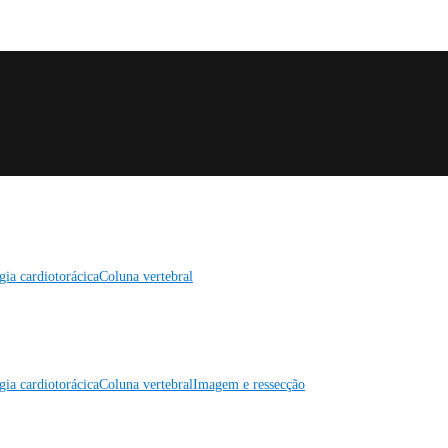
gia cardiotorácica
Coluna vertebral
gia cardiotorácica
Coluna vertebral
Imagem e ressecção