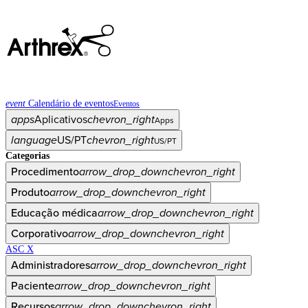
event
Calendário de eventos
Eventos
apps
Aplicativos
chevron_right
Apps
language
US/PT
chevron_right
US/PT
Categorias
Procedimento
arrow_drop_down
chevron_right
Produto
arrow_drop_down
chevron_right
Educação médica
arrow_drop_down
chevron_right
Corporativo
arrow_drop_down
chevron_right
ASC X
Administradores
arrow_drop_down
chevron_right
Paciente
arrow_drop_down
chevron_right
Recursos
arrow_drop_down
chevron_right