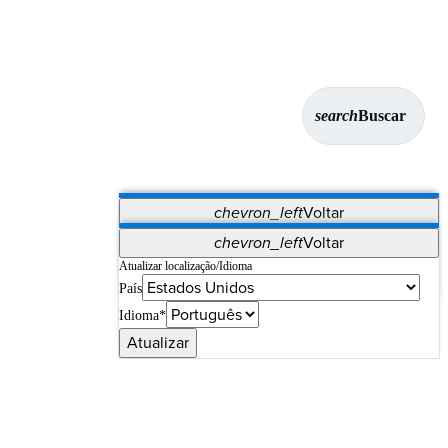
search
Buscar
chevron_left
Voltar
Aplicativos
chevron_left
Voltar
Vet Systems
OrthoPedia Patient
SAP
Atualizar localização/Idioma
País
Supplier Portal
Synergy Imaging & Resection
Idioma*
Atualizar