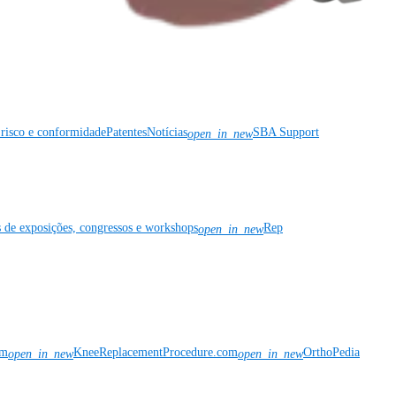
risco e conformidade
Patentes
Notícias
SBA Support
open_in_new
s de exposições, congressos e workshops
Rep
open_in_new
om
KneeReplacementProcedure.com
OrthoPedia
open_in_new
open_in_new