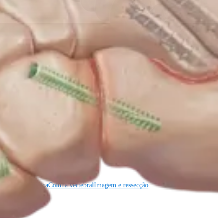
gia cardiotorácica
Coluna vertebral
gia cardiotorácica
Coluna vertebral
Imagem e ressecção