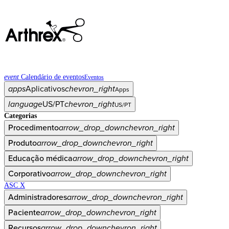
event
Calendário de eventos
Eventos
apps
Aplicativos
chevron_right
Apps
language
US/PT
chevron_right
US/PT
Categorias
Procedimento
arrow_drop_down
chevron_right
Produto
arrow_drop_down
chevron_right
Educação médica
arrow_drop_down
chevron_right
Corporativo
arrow_drop_down
chevron_right
ASC X
Administradores
arrow_drop_down
chevron_right
Paciente
arrow_drop_down
chevron_right
Recursos
arrow_drop_down
chevron_right