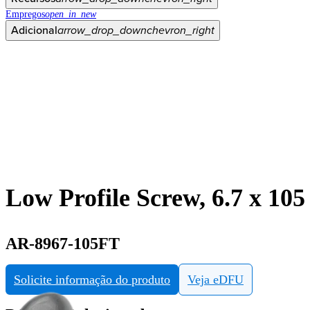
Empregos
open_in_new
Adicional
arrow_drop_down
chevron_right
Low Profile Screw, 6.7 x 10
AR-8967-105FT
Solicite informação do produto
Veja eDFU