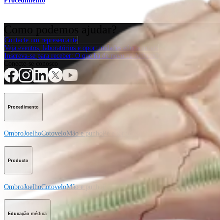
Procedimento
Como podemos ajudar?
Contacte um representante
Veja eventos, laboratórios e oportunidades educacionais
Inscreva-se para receber: O que há de novo na Arthrex?
Conecte-se conosco
Procedimento
Ombro
Joelho
Cotovelo
Mão e punho
Pé e tornozelo
Quadril
Ortobiológicos
Cirur
Producto
Ombro
Joelho
Cotovelo
Mão e punho
Pé e tornozelo
Quadril
Ortobiológicos
Cirur
Educação médica