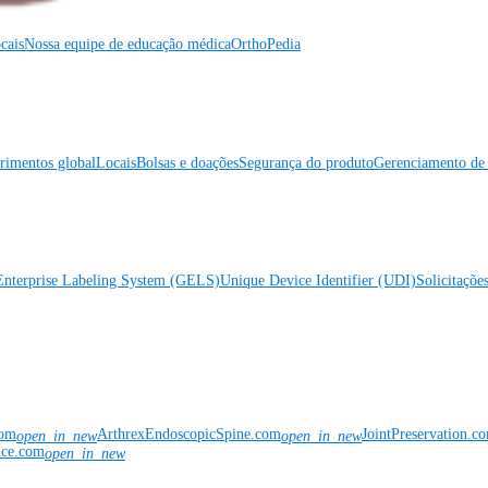
cais
Nossa equipe de educação médica
OrthoPedia
rimentos global
Locais
Bolsas e doações
Segurança do produto
Gerenciamento de 
Enterprise Labeling System (GELS)
Unique Device Identifier (UDI)
Solicitaçõe
com
ArthrexEndoscopicSpine.com
JointPreservation.c
open_in_new
open_in_new
nce.com
open_in_new