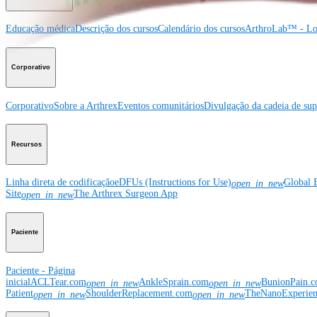
Educação médica
Descrição dos cursos
Calendário dos cursos
ArthroLab™ - Lo
Corporativo
Corporativo
Sobre a Arthrex
Eventos comunitários
Divulgação da cadeia de sup
Recursos
Linha direta de codificação
eDFUs (Instructions for Use)
Global 
open_in_new
Site
The Arthrex Surgeon App
open_in_new
Paciente
Paciente - Página
inicial
ACLTear.com
AnkleSprain.com
BunionPain.
open_in_new
open_in_new
Patient
ShoulderReplacement.com
TheNanoExperie
open_in_new
open_in_new