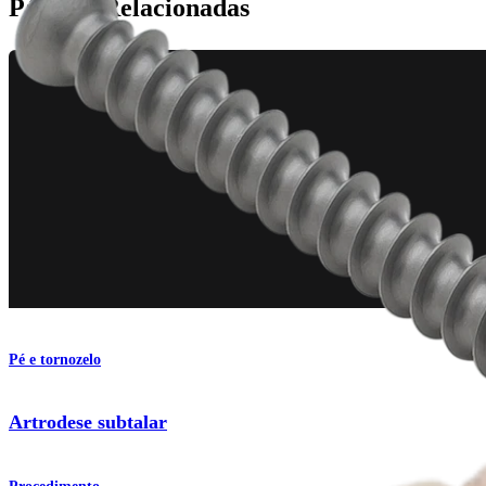
Páginas Relacionadas
Pé e tornozelo
Artrodese subtalar