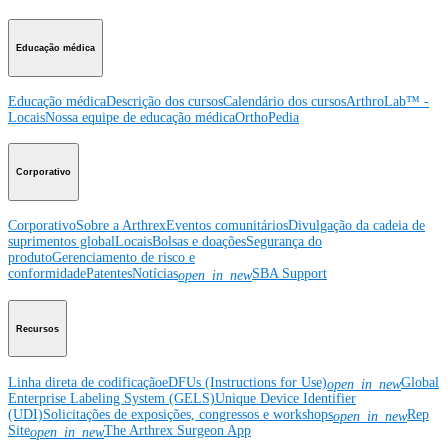
Educação médica
Educação médica
Descrição dos cursos
Calendário dos cursos
ArthroLab™ -
Locais
Nossa equipe de educação médica
OrthoPedia
Corporativo
Corporativo
Sobre a Arthrex
Eventos comunitários
Divulgação da cadeia de
suprimentos global
Locais
Bolsas e doações
Segurança do
produto
Gerenciamento de risco e
conformidade
Patentes
Notícias
SBA Support
open_in_new
Recursos
Linha direta de codificação
eDFUs (Instructions for Use)
Global
open_in_new
Enterprise Labeling System (GELS)
Unique Device Identifier
(UDI)
Solicitações de exposições, congressos e workshops
Rep
open_in_new
Site
The Arthrex Surgeon App
open_in_new