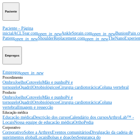
Paciente
Paciente - Página
inicial
ACLTear.com
AnkleSprain.com
BunionPain.
open_in_new
open_in_new
Patient
ShoulderReplacement.com
TheNanoExperie
open_in_new
open_in_new
Empregos
Empregos
open_in_new
Procedimento
Ombro
Joelho
Cotovelo
Mão e punho
Pé e
tornozelo
Quadril
Ortobiológicos
Cirurgia cardiotorácica
Coluna vertebral
Producto
Ombro
Joelho
Cotovelo
Mão e punho
Pé e
tornozelo
Quadril
Ortobiológicos
Cirurgia cardiotorácica
Coluna
vertebral
Imagem e ressecção
Educação médica
Educação médica
Descrição dos cursos
Calendário dos cursos
ArthroLab™ -
Locais
Nossa equipe de educação médica
OrthoPedia
Corporativo
Corporativo
Sobre a Arthrex
Eventos comunitários
Divulgação da cadeia de
suprimentos global
Locais
Bolsas e doações
Segurança do