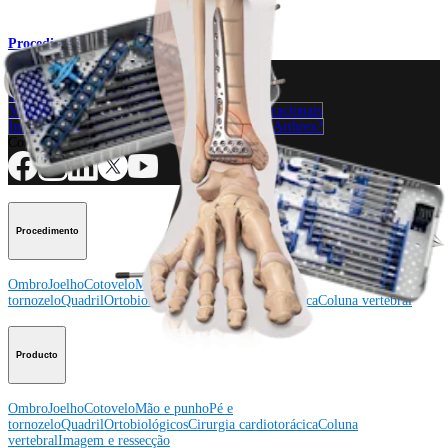
Procedimento
Como podemos ajudar?
Contacte um representante
Veja eventos, laboratórios e oportunidades educacionais
Inscreva-se para receber: O que há de novo na Arthrex?
Conecte-se conosco
Procedimento
Ombro
Joelho
Cotovelo
Mão e punho
Pé e
tornozelo
Quadril
Ortobiológicos
Cirurgia cardiotorácica
Coluna vertebral
Producto
Ombro
Joelho
Cotovelo
Mão e punho
Pé e
tornozelo
Quadril
Ortobiológicos
Cirurgia cardiotorácica
Coluna
vertebral
Imagem e ressecção