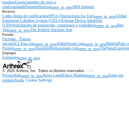
produto
Gerenciamento de risco e
conformidade
Patentes
Notícias
SBA Support
open_in_new
Recursos
Linha direta de codificação
eDFUs (Instructions for Use)
Global
open_in_new
Enterprise Labeling System (GELS)
Unique Device Identifier
(UDI)
Solicitações de exposições, congressos e workshops
Rep
open_in_new
Site
The Arthrex Surgeon App
open_in_new
Paciente
Paciente - Página
inicial
ACLTear.com
AnkleSprain.com
BunionPain.
open_in_new
open_in_new
Patient
ShoulderReplacement.com
TheNanoExperie
open_in_new
open_in_new
Empregos
Empregos
open_in_new
©
2026
Arthrex, Inc. Todos os direitos reservados
v3.56.0
Privacidade
Aviso Legal
Ethics Helpline
Entre em
open_in_new
open_in_new
contato
Ajuda
Cookie Settings