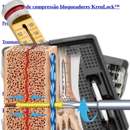
Parafusos de compressão bloqueadores KreuLock™
Produto
Traumatismo - Extremidades inferiores
Fixação interna para fratura distal da tíbia/pilão
Procedimento
Pé e tornozelo
Parafusos de compressão bloqueadores KreuLock™
Produto