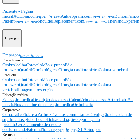
Paciente - Página
inicial
ACLTear.com
AnkleSprain.com
BunionPain.
open_in_new
open_in_new
Patient
ShoulderReplacement.com
TheNanoExperie
open_in_new
open_in_new
Empregos
Empregos
open_in_new
Procedimento
Ombro
Joelho
Cotovelo
Mão e punho
Pé e
tornozelo
Quadril
Ortobiológicos
Cirurgia cardiotorácica
Coluna vertebral
Producto
Ombro
Joelho
Cotovelo
Mão e punho
Pé e
tornozelo
Quadril
Ortobiológicos
Cirurgia cardiotorácica
Coluna
vertebral
Imagem e ressecção
Educação médica
Educação médica
Descrição dos cursos
Calendário dos cursos
ArthroLab™ -
Locais
Nossa equipe de educação médica
OrthoPedia
Corporativo
Corporativo
Sobre a Arthrex
Eventos comunitários
Divulgação da cadeia de
suprimentos global
Locais
Bolsas e doações
Segurança do
produto
Gerenciamento de risco e
conformidade
Patentes
Notícias
SBA Support
open_in_new
Recursos