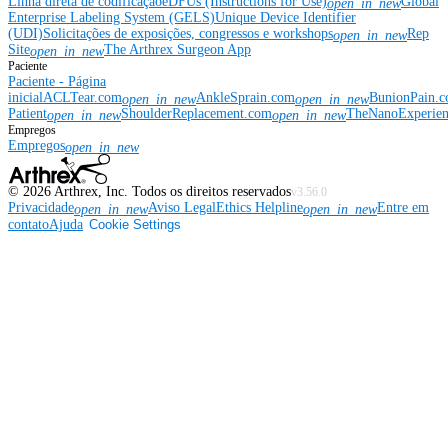
Linha direta de codificação
eDFUs (Instructions for Use)
Global
open_in_new
Enterprise Labeling System (GELS)
Unique Device Identifier
(UDI)
Solicitações de exposições, congressos e workshops
Rep
open_in_new
Site
The Arthrex Surgeon App
open_in_new
Paciente
Paciente - Página
inicial
ACLTear.com
AnkleSprain.com
BunionPain.
open_in_new
open_in_new
Patient
ShoulderReplacement.com
TheNanoExperie
open_in_new
open_in_new
Empregos
Empregos
open_in_new
©
2026
Arthrex, Inc. Todos os direitos reservados
v3.56.0
Privacidade
Aviso Legal
Ethics Helpline
Entre em
open_in_new
open_in_new
contato
Ajuda
Cookie Settings