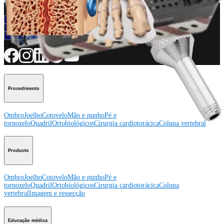
Como podemos ajudar?
Contacte um representante
Veja eventos, laboratórios e oportunidades educacionais
Inscreva-se para receber: O que há de novo na Arthrex?
Conecte-se conosco
Procedimento
Ombro
Joelho
Cotovelo
Mão e punho
Pé e
tornozelo
Quadril
Ortobiológicos
Cirurgia cardiotorácica
Coluna vertebral
Producto
Ombro
Joelho
Cotovelo
Mão e punho
Pé e
tornozelo
Quadril
Ortobiológicos
Cirurgia cardiotorácica
Coluna
vertebral
Imagem e ressecção
Educação médica