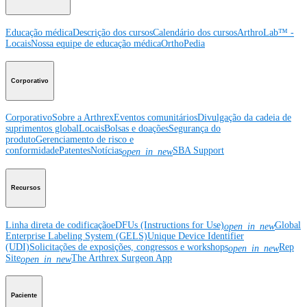
Educação médica
Descrição dos cursos
Calendário dos cursos
ArthroLab™ -
Locais
Nossa equipe de educação médica
OrthoPedia
Corporativo
Corporativo
Sobre a Arthrex
Eventos comunitários
Divulgação da cadeia de
suprimentos global
Locais
Bolsas e doações
Segurança do
produto
Gerenciamento de risco e
conformidade
Patentes
Notícias
SBA Support
open_in_new
Recursos
Linha direta de codificação
eDFUs (Instructions for Use)
Global
open_in_new
Enterprise Labeling System (GELS)
Unique Device Identifier
(UDI)
Solicitações de exposições, congressos e workshops
Rep
open_in_new
Site
The Arthrex Surgeon App
open_in_new
Paciente