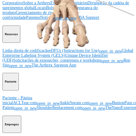
Corporativo
Sobre a Arthrex
Eventos comunitários
Divulgação da cadeia de
suprimentos global
Locais
Bolsas e doações
Segurança do
produto
Gerenciamento de risco e
conformidade
Patentes
Notícias
SBA Support
open_in_new
Recursos
Linha direta de codificação
eDFUs (Instructions for Use)
Global
open_in_new
Enterprise Labeling System (GELS)
Unique Device Identifier
(UDI)
Solicitações de exposições, congressos e workshops
Rep
open_in_new
Site
The Arthrex Surgeon App
open_in_new
Paciente
Paciente - Página
inicial
ACLTear.com
AnkleSprain.com
BunionPain.
open_in_new
open_in_new
Patient
ShoulderReplacement.com
TheNanoExperie
open_in_new
open_in_new
Empregos