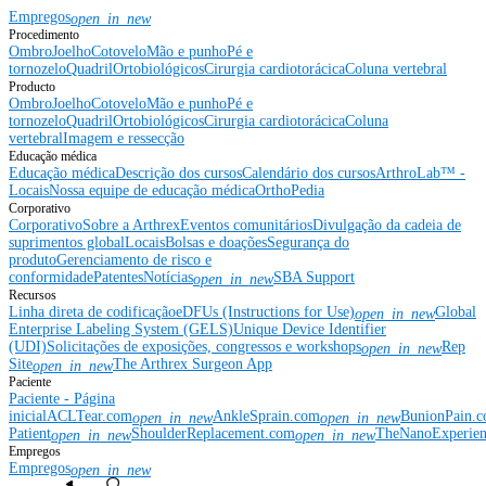
Empregos
open_in_new
Procedimento
Ombro
Joelho
Cotovelo
Mão e punho
Pé e
tornozelo
Quadril
Ortobiológicos
Cirurgia cardiotorácica
Coluna vertebral
Producto
Ombro
Joelho
Cotovelo
Mão e punho
Pé e
tornozelo
Quadril
Ortobiológicos
Cirurgia cardiotorácica
Coluna
vertebral
Imagem e ressecção
Educação médica
Educação médica
Descrição dos cursos
Calendário dos cursos
ArthroLab™ -
Locais
Nossa equipe de educação médica
OrthoPedia
Corporativo
Corporativo
Sobre a Arthrex
Eventos comunitários
Divulgação da cadeia de
suprimentos global
Locais
Bolsas e doações
Segurança do
produto
Gerenciamento de risco e
conformidade
Patentes
Notícias
SBA Support
open_in_new
Recursos
Linha direta de codificação
eDFUs (Instructions for Use)
Global
open_in_new
Enterprise Labeling System (GELS)
Unique Device Identifier
(UDI)
Solicitações de exposições, congressos e workshops
Rep
open_in_new
Site
The Arthrex Surgeon App
open_in_new
Paciente
Paciente - Página
inicial
ACLTear.com
AnkleSprain.com
BunionPain.
open_in_new
open_in_new
Patient
ShoulderReplacement.com
TheNanoExperie
open_in_new
open_in_new
Empregos
Empregos
open_in_new