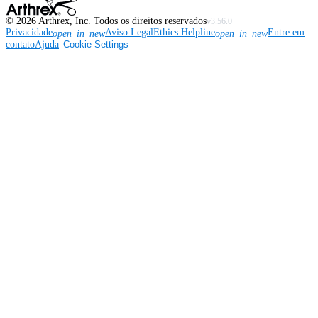
©
2026
Arthrex, Inc. Todos os direitos reservados
v3.56.0
Privacidade
Aviso Legal
Ethics Helpline
Entre em
open_in_new
open_in_new
contato
Ajuda
Cookie Settings