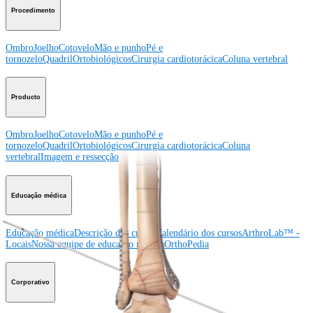
Procedimento
Ombro
Joelho
Cotovelo
Mão e punho
Pé e
tornozelo
Quadril
Ortobiológicos
Cirurgia cardiotorácica
Coluna vertebral
Producto
Ombro
Joelho
Cotovelo
Mão e punho
Pé e
tornozelo
Quadril
Ortobiológicos
Cirurgia cardiotorácica
Coluna
vertebral
Imagem e ressecção
Educação médica
Educação médica
Descrição dos cursos
Calendário dos cursos
ArthroLab™ -
Locais
Nossa equipe de educação médica
OrthoPedia
Corporativo